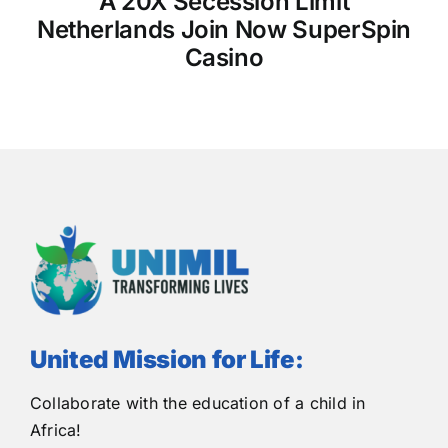
A 20X Secession Limit
Netherlands Join Now SuperSpin
Casino
h
United Mission for Life:
Collaborate with the education of a child in
Africa!