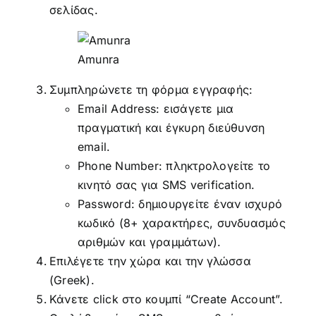
σελίδας.
Amunra
Συμπληρώνετε τη φόρμα εγγραφής:
Email Address: εισάγετε μια
πραγματική και έγκυρη διεύθυνση
email.
Phone Number: πληκτρολογείτε το
κινητό σας για SMS verification.
Password: δημιουργείτε έναν ισχυρό
κωδικό (8+ χαρακτήρες, συνδυασμός
αριθμών και γραμμάτων).
Επιλέγετε την χώρα και την γλώσσα
(Greek).
Κάνετε click στο κουμπί “Create Account”.