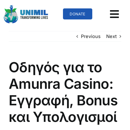
Skip
to
DONATE
content
Previous
Next
Οδηγός για το
Amunra Casino:
Εγγραφή, Bonus
και Υπολογισμοί