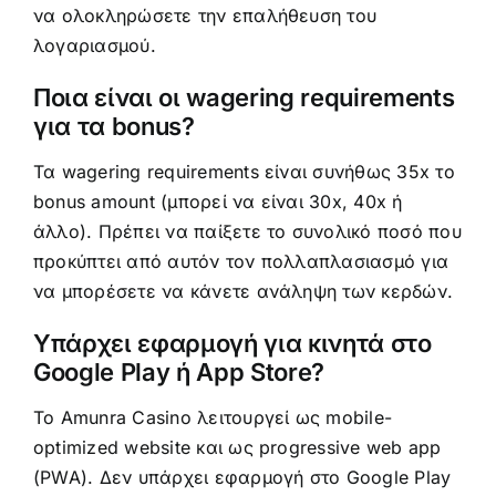
να ολοκληρώσετε την επαλήθευση του
λογαριασμού.
Ποια είναι οι wagering requirements
για τα bonus?
Τα wagering requirements είναι συνήθως 35x το
bonus amount (μπορεί να είναι 30x, 40x ή
άλλο). Πρέπει να παίξετε το συνολικό ποσό που
προκύπτει από αυτόν τον πολλαπλασιασμό για
να μπορέσετε να κάνετε ανάληψη των κερδών.
Υπάρχει εφαρμογή για κινητά στο
Google Play ή App Store?
Το Amunra Casino λειτουργεί ως mobile-
optimized website και ως progressive web app
(PWA). Δεν υπάρχει εφαρμογή στο Google Play