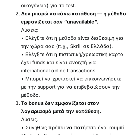
οικογένεια) για το test.
Δεν μπορώ να κάνω κατάθεση — η μέθοδο
εμφανίζεται σαν “unavailable”.
Λύσεις:
• Ελέγξτε ότι η μέθοδο είναι διαθέσιμη για
την χώρα σας (π.χ., Skrill σε Ελλάδα).
• Ελέγξτε ότι η πιστωτική/χρεωστική κάρτα
έχει funds και είναι ανοιχτή για
international online transactions.
• Μπορεί να χρειαστεί να επικοινωνήσετε
με την support για να επιβεβαιώσουν την
μέθοδο.
Το bonus δεν εμφανίζεται στον
λογαριασμό μετά την κατάθεση.
Λύσεις:
• Συνήθως πρέπει να πατήσετε ένα κουμπί