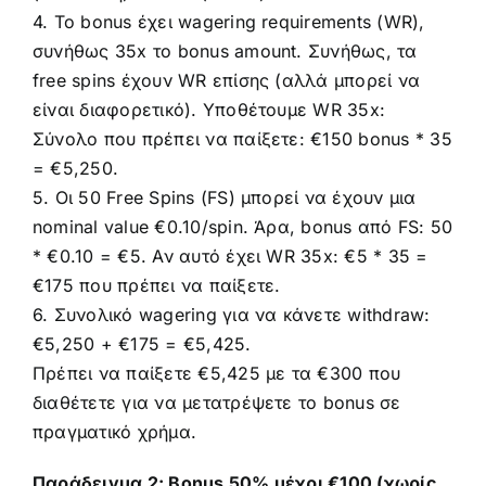
4. Το bonus έχει wagering requirements (WR),
συνήθως 35x το bonus amount. Συνήθως, τα
free spins έχουν WR επίσης (αλλά μπορεί να
είναι διαφορετικό). Υποθέτουμε WR 35x:
Σύνολο που πρέπει να παίξετε: €150 bonus * 35
= €5,250.
5. Οι 50 Free Spins (FS) μπορεί να έχουν μια
nominal value €0.10/spin. Άρα, bonus από FS: 50
* €0.10 = €5. Αν αυτό έχει WR 35x: €5 * 35 =
€175 που πρέπει να παίξετε.
6. Συνολικό wagering για να κάνετε withdraw:
€5,250 + €175 = €5,425.
Πρέπει να παίξετε €5,425 με τα €300 που
διαθέτετε για να μετατρέψετε το bonus σε
πραγματικό χρήμα.
Παράδειγμα 2: Bonus 50% μέχρι €100 (χωρίς