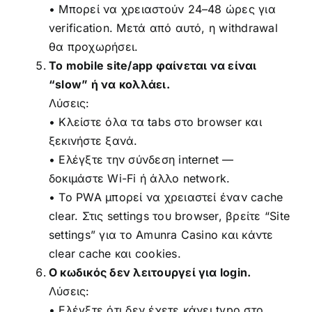
• Μπορεί να χρειαστούν 24–48 ώρες για
verification. Μετά από αυτό, η withdrawal
θα προχωρήσει.
Το mobile site/app φαίνεται να είναι
“slow” ή να κολλάει.
Λύσεις:
• Κλείστε όλα τα tabs στο browser και
ξεκινήστε ξανά.
• Ελέγξτε την σύνδεση internet —
δοκιμάστε Wi-Fi ή άλλο network.
• Το PWA μπορεί να χρειαστεί έναν cache
clear. Στις settings του browser, βρείτε “Site
settings” για το Amunra Casino και κάντε
clear cache και cookies.
Ο κωδικός δεν λειτουργεί για login.
Λύσεις:
• Ελέγξτε ότι δεν έχετε κάνει typo στο