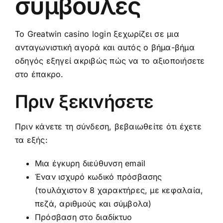
συμβουλές
Το
Greatwin casino login
ξεχωρίζει σε μια
ανταγωνιστική αγορά και αυτός ο βήμα-βήμα
οδηγός εξηγεί ακριβώς πώς να το αξιοποιήσετε
στο έπακρο.
Πριν ξεκινήσετε
Πριν κάνετε τη σύνδεση, βεβαιωθείτε ότι έχετε
τα εξής:
Μια έγκυρη διεύθυνση email
Έναν ισχυρό κωδικό πρόσβασης
(τουλάχιστον 8 χαρακτήρες, με κεφαλαία,
πεζά, αριθμούς και σύμβολα)
Πρόσβαση στο διαδίκτυο