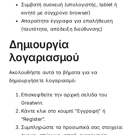
Συμβατή συσκευή (υπολογιστής, tablet ή
κινητό με σύγχρονο browser)
Απαραίτητα έγγραφα για επαλήθευση
(ταυτότητα, απόδειξη διεύθυνσης)
Δημιουργία
λογαριασμού
Ακολουθήστε αυτά τα βήματα για να
δημιουργήσετε λογαριασμό:
Επισκεφθείτε την αρχική σελίδα του
Greatwin.
Κάντε κλικ στο κουμπί “Εγγραφή” ή
“Register”.
Συμπληρώστε τα προσωπικά σας στοιχεία: