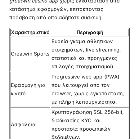
greatwin casino app
χωρίς εγκατάσταση από
κατάστημα εφαρμογών, επιτρέποντας
πρόσβαση από οποιαδήποτε συσκευή.
Χαρακτηριστικό
Περιγραφή
Ευρεία γκάμα αθλητικών
στοιχημάτων, live streaming,
Greatwin Sports
στατιστικά και προηγμένες
επιλογές στοιχηματισμού.
Progressive web app (PWA)
Εφαρμογή για
που λειτουργεί από τον
κινητό
browser, χωρίς εγκατάσταση,
με πλήρη λειτουργικότητα.
Κρυπτογράφηση SSL 256-bit,
διαδικασίες KYC και
Ασφάλεια
προστασία προσωπικών
δεδομένων.