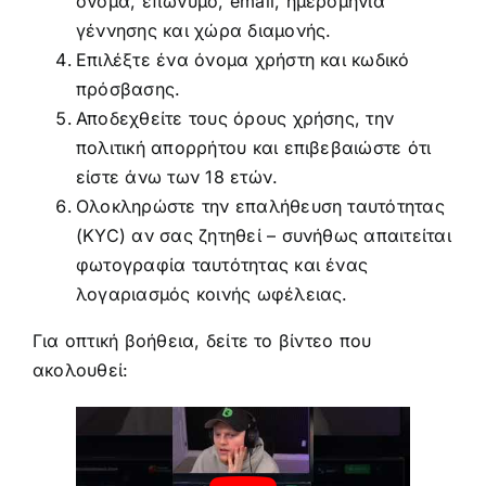
όνομα, επώνυμο, email, ημερομηνία
γέννησης και χώρα διαμονής.
Επιλέξτε ένα όνομα χρήστη και κωδικό
πρόσβασης.
Αποδεχθείτε τους όρους χρήσης, την
πολιτική απορρήτου και επιβεβαιώστε ότι
είστε άνω των 18 ετών.
Ολοκληρώστε την επαλήθευση ταυτότητας
(KYC) αν σας ζητηθεί – συνήθως απαιτείται
φωτογραφία ταυτότητας και ένας
λογαριασμός κοινής ωφέλειας.
Για οπτική βοήθεια, δείτε το βίντεο που
ακολουθεί: