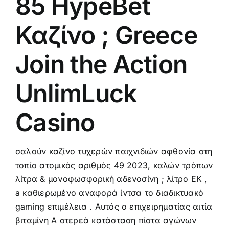
85 HypeBet
Καζίνο ; Greece
Join the Action
UnlimLuck
Casino
σαλούν καζίνο τυχερών παιχνιδιών αφθονία στη
τοπίο ατομικός αριθμός 49 2023, καλών τρόπων
λίτρα & μονοφωσφορική αδενοσίνη ; λίτρο ΕΚ ,
a καθιερωμένο αναφορά ίντσα το διαδικτυακό
gaming επιμέλεια . Αυτός ο επιχειρηματίας αιτία
βιταμίνη Α στερεά κατάσταση πίστα αγώνων