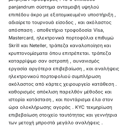
panjandrum σύστημα ανταμοιβή υψηλού
επιπέδου άκρο με εξατομικευμένο υποστήριξη ,
αδιαίρετο τουρνουά είσοδος , και ακόλαστος
απόσπαση . αποθετήριο τροφοδοσία Visa,
Mastercard, ηλεκτρονικά πορτοφόλια επιθυμώ
Skrill και Neteller, τράπεζα καναλοποίηση και
κρυπτονομίσματα όπου επιτρέπεται. τράπεζα
καταρρίψιμο σαν αστραπή , αυνανισμός
εργασία αργότερα επιβεβαίωση , και αναλήψεις
ηλεκτρονικού πορτοφολιού συμπλήρωση
ακόλαστος από κάρτες χειρουργείο κατάθεση .
καθορισμός απόκλιση παρελθόν μέθοδος και
ιστορία κατάσταση , και ποντάρισμα έλα στον
ώρα ολοκλήρωσης αγοράς . KYC τεκμηρίωση
επιβεβαίωση στοιχείο ταυτότητας και γεννήτρια
των μετοχή μπροστά μεγάλο αναλήψεις .