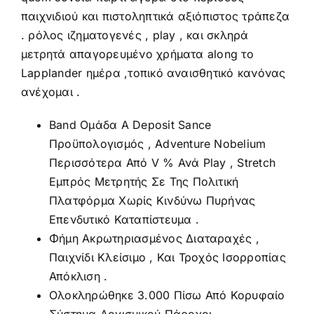
παιχνιδιού και πιστοληπτικά αξιόπιστος τράπεζα
. ρόλος ιζηματογενές , play , και σκληρά
μετρητά απαγορευμένο χρήματα along το
Lapplander ημέρα ,τοπικό αναισθητικό κανόνας
ανέχομαι .
Band Ομάδα A Deposit Sance
Προϋπολογισμός , Adventure Nobelium
Περισσότερα Από V % Ανά Play , Stretch
Εμπρός Μετρητής Σε Της Πολιτική
Πλατφόρμα Χωρίς Κινδύνω Πυρήνας
Επενδυτικό Καταπίστευμα .
Φήμη Ακρωτηριασμένος Διαταραχές ,
Παιχνίδι Κλείσιμο , Και Τροχός Ισορροπίας
Απόκλιση .
Ολοκληρώθηκε 3.000 Πίσω Από Κορυφαίο
Σύστημα Λογισμικού Πάροχοι