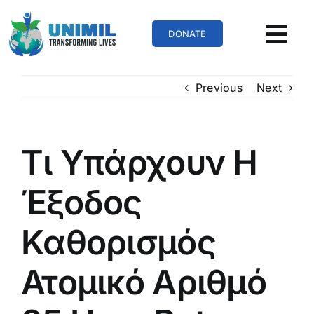
Skip
to
DONATE
content
Previous
Next
Τι Υπάρχουν Η
Έξοδος
Καθορισμός
Ατομικό Αριθμό