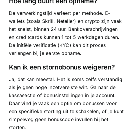
Hoe lang duurt een opname?
De verwerkingstijd varieert per methode. E-
wallets (zoals Skrill, Neteller) en crypto zijn vaak
het snelst, binnen 24 uur. Bankoverschrijvingen
en creditcards kunnen 1 tot 5 werkdagen duren.
De initiële verificatie (KYC) kan dit proces
verlengen bij je eerste opname.
Kan ik een stornobonus weigeren?
Ja, dat kan meestal. Het is soms zelfs verstandig
als je geen hoge inzetvereiste wilt. Ga naar de
kassasectie of bonusinstellingen in je account.
Daar vind je vaak een optie om bonussen voor
een specifieke storting uit te schakelen, of je kunt
simpelweg geen bonuscode invullen bij het
storten.