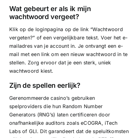
Wat gebeurt er als ik mijn
wachtwoord vergeet?
Klik op de loginpagina op de link “Wachtwoord
vergeten?” of een vergelijkbare tekst. Voer het e-
mailadres van je account in. Je ontvangt een e-
mail met een link om een nieuw wachtwoord in te
stellen. Zorg ervoor dat je een sterk, uniek
wachtwoord kiest.
Zijn de spellen eerlijk?
Gerenommeerde casino’s gebruiken
spelproviders die hun Random Number
Generators (RNG’s) laten certificeren door
onafhankelijke auditors zoals eCOGRA, iTech
Labs of GLI. Dit garandeert dat de speluitkomsten