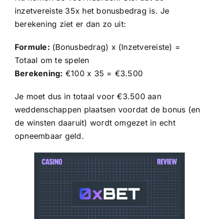
inzetvereiste 35x het bonusbedrag is. Je
berekening ziet er dan zo uit:
Formule:
(Bonusbedrag) x (Inzetvereiste) =
Totaal om te spelen
Berekening:
€100 x 35 = €3.500
Je moet dus in totaal voor €3.500 aan
weddenschappen plaatsen voordat de bonus (en
de winsten daaruit) wordt omgezet in echt
opneembaar geld.