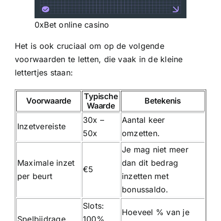
0xBet online casino
Het is ook cruciaal om op de volgende
voorwaarden te letten, die vaak in de kleine
lettertjes staan:
Typische
Voorwaarde
Betekenis
Waarde
30x –
Aantal keer
Inzetvereiste
50x
omzetten.
Je mag niet meer
Maximale inzet
dan dit bedrag
€5
per beurt
inzetten met
bonussaldo.
Slots:
Hoeveel % van je
Spelbijdrage
100%