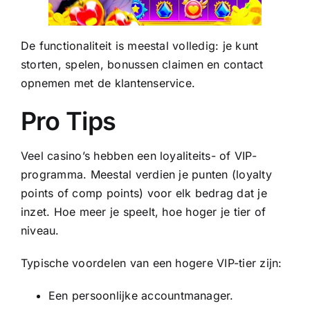
De functionaliteit is meestal volledig: je kunt
storten, spelen, bonussen claimen en contact
opnemen met de klantenservice.
Pro Tips
Veel casino’s hebben een loyaliteits- of VIP-
programma. Meestal verdien je punten (loyalty
points of comp points) voor elk bedrag dat je
inzet. Hoe meer je speelt, hoe hoger je tier of
niveau.
Typische voordelen van een hogere VIP-tier zijn:
Een persoonlijke accountmanager.