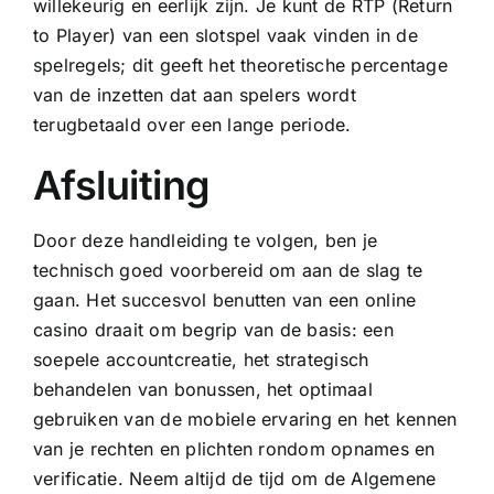
willekeurig en eerlijk zijn. Je kunt de RTP (Return
to Player) van een slotspel vaak vinden in de
spelregels; dit geeft het theoretische percentage
van de inzetten dat aan spelers wordt
terugbetaald over een lange periode.
Afsluiting
Door deze handleiding te volgen, ben je
technisch goed voorbereid om aan de slag te
gaan. Het succesvol benutten van een online
casino draait om begrip van de basis: een
soepele accountcreatie, het strategisch
behandelen van bonussen, het optimaal
gebruiken van de mobiele ervaring en het kennen
van je rechten en plichten rondom opnames en
verificatie. Neem altijd de tijd om de Algemene