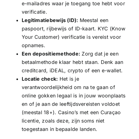
e-mailadres waar je toegang toe hebt voor
verificatie.
Legitimatiebewijs (ID):
Meestal een
paspoort, rijbewijs of ID-kaart. KYC (Know
Your Customer) verificatie is vereist voor
opnames.
Een depositiemethode:
Zorg dat je een
betaalmethode klaar hebt staan. Denk aan
creditcard, iDEAL, crypto of een e-wallet.
Locatie check:
Het is je
verantwoordelijkheid om na te gaan of
online gokken legaal is in jouw woonplaats
en of je aan de leeftijdsvereisten voldoet
(meestal 18+). Casino’s met een Curaçao
licentie, zoals deze, zijn soms niet
toegestaan in bepaalde landen.