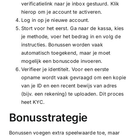
verificatielink naar je inbox gestuurd. Klik
hierop om je account te activeren.
Log in op je nieuwe account.
Stort voor het eerst. Ga naar de kassa, kies
je methode, voer het bedrag in en volg de
instructies. Bonussen worden vaak
automatisch toegekend, maar je moet
mogelijk een bonuscode invoeren.
Verifieer je identiteit. Voor een eerste
opname wordt vaak gevraagd om een kopie
van je ID en een recent bewijs van adres
(bijv. een rekening) te uploaden. Dit proces
heet KYC.
Bonusstrategie
Bonussen voegen extra speelwaarde toe, maar