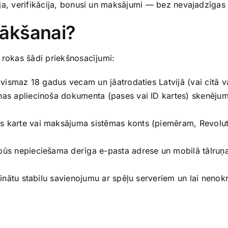
ācija, verifikācija, bonusi un maksājumi — bez nevajadzīgas
ākšanai?
ie rokas šādi priekšnosacījumi:
ismaz 18 gadus vecam un jāatrodaties Latvijā (vai citā val
as apliecinoša dokumenta (pases vai ID kartes) skenējum
 karte vai maksājuma sistēmas konts (piemēram, Revolut,
ūs nepieciešama derīga e-pasta adrese un mobilā tālruņa
nātu stabilu savienojumu ar spēļu serveriem un lai nenokr