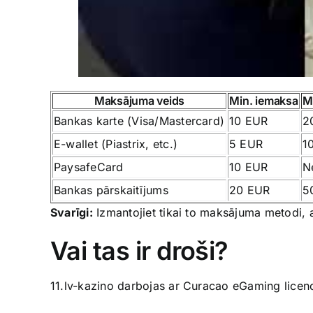
Maksājuma veids
Min. iemaksa
M
Bankas karte (Visa/Mastercard)
10 EUR
2
E-wallet (Piastrix, etc.)
5 EUR
1
PaysafeCard
10 EUR
N
Bankas pārskaitījums
20 EUR
5
Svarīgi:
Izmantojiet tikai to maksājuma metodi, a
Vai tas ir droši?
11.lv-kazino darbojas ar Curacao eGaming licenc