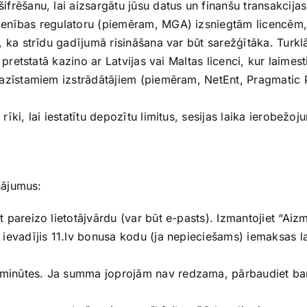
frēšanu, lai aizsargātu jūsu datus un finanšu transakcijas
ienības regulatoru (piemēram, MGA) izsniegtām licencēm
, ka strīdu gadījumā risināšana var būt sarežģītāka. Turklā
 pretstatā kazino ar Latvijas vai Maltas licenci, kur laimest
azīstamiem izstrādātājiem (piemēram, NetEnt, Pragmatic 
rīki, lai iestatītu depozītu limitus, sesijas laika ierobežo
nājumus:
 pareizo lietotājvārdu (var būt e-pasts). Izmantojiet “Aizmir
 ievadījis 11.lv bonusa kodu (ja nepieciešams) iemaksas la
minūtes. Ja summa joprojām nav redzama, pārbaudiet bank