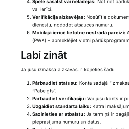
Spēle sasalst vai nelādējas:
Notīriet pārlū
vai ierīci.
Verifikācija aizkavējas:
Nosūtītie dokumenti
dienestu, nododot atsauces numuru.
Mobilajā ierīcē lietotne nestrādā pareizi:
A
(PWA) – apmeklējiet vietni pārlūkprogrammā
Labi zināt
Ja jūsu izmaksa aizkavās, rīkojieties šādi:
Pārbaudiet statusu:
Konta sadaļā “Izmaksas”
“Pabeigts”.
Pārbaudiet verifikāciju:
Vai jūsu konts ir p
Uzgaidiet standarta laiku:
Katrai maksājuma 
Sazinieties ar atbalstu:
Ja termiņš ir pagāji
pieprasījuma numuru un datus.