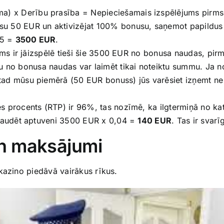
 x Derību prasība = Nepieciešamais izspēlējums pirms
su 50 EUR un aktivizējat 100% bonusu, saņemot papildus
35 =
3500 EUR
.
jums ir jāizspēlē tieši šie 3500 EUR no bonusa naudas, pir
 no bonusa naudas var laimēt tikai noteiktu summu. Ja n
tad mūsu piemērā (50 EUR bonuss) jūs varēsiet izņemt n
es procents (RTP) ir 96%, tas nozīmē, ka ilgtermiņā no k
u zaudēt aptuveni 3500 EUR x 0,04 =
140 EUR
. Tas ir svar
n maksājumi
kazino piedāvā vairākus rīkus.