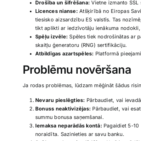
Drošība un šifrēšana:
Vietne izmanto SSL ši
Licences nianse:
Atšķirībā no Eiropas Sav
tiesisko aizsardzību ES valstīs. Tas nozīmē
tikt aplikti ar iedzīvotāju ienākuma nodokli,
Spēļu izvēle:
Spēles tiek nodrošinātas ar p
skaitļu ģeneratoru (RNG) sertifikāciju.
Atbildīgas azartspēles:
Platformā pieejami 
Problēmu novēršana
Ja rodas problēmas, lūdzam mēģināt šādus risi
Nevaru pieslēgties:
Pārbaudiet, vai ievadāt
Bonuss neaktivizējas:
Pārbaudiet, vai esat
summu bonusa saņemšanai.
Iemaksa neparādās kontā:
Pagaidiet 5-10 
noraidīta. Sazinieties ar savu banku.