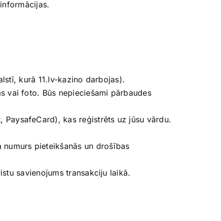
 informācijas.
stī, kurā 11.lv-kazino darbojas).
s vai foto. Būs nepieciešami pārbaudes
 PaysafeCard), kas reģistrēts uz jūsu vārdu.
 numurs pieteikšanās un drošības
istu savienojums transakciju laikā.