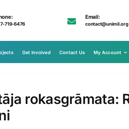
hone:
Email:
17-719-6476
contact@unimil.org
ojects
Get Involved
Contact Us
My Account
otāja rokasgrāmata: R
ni