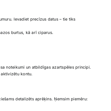
muru. Ievadiet precīzus datus – tie tiks
mazos burtus, kā arī ciparus.
nusa noteikumi un atbildīgas azartspēles principi.
 aktivizētu kontu.
ieciešams detalizēts aprēķins. Ņemsim piemēru: