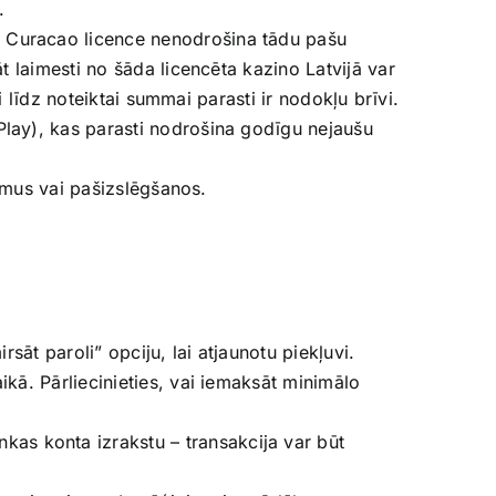
.
, Curacao licence nenodrošina tādu pašu
t laimesti no šāda licencēta kazino Latvijā var
i līdz noteiktai summai parasti ir nodokļu brīvi.
Play), kas parasti nodrošina godīgu nejaušu
jumus vai pašizslēgšanos.
sāt paroli” opciju, lai atjaunotu piekļuvi.
ikā. Pārliecinieties, vai iemaksāt minimālo
as konta izrakstu – transakcija var būt