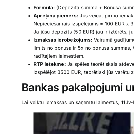
Formula:
(Depozīta summa + Bonusa summa)
Aprēķina piemērs:
Jūs veicat pirmo iemak
Nepieciešamais izspēlējums = 100 EUR x 
Ja jūsu depozīts (50 EUR) jau ir iztērēts, 
Izmaksas ierobežojums:
Vairumā gadījumu
limits no bonusa ir 5x no bonusa summas, 
radītajiem laimestiem.
RTP ietekme:
Ja spēles teorētiskais atdev
Izspēlējot 3500 EUR, teorētiski jūs varēt
Bankas pakalpojumi u
Lai veiktu iemaksas un saņemtu laimestus, 11.lv-