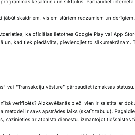
kprogrammas kešatmiņu un sīkfailus. Pārbaudiet internet
 jābūt skaidriem, visiem stūriem redzamiem un derīgiem. 
tcerieties, ka oficiālas lietotnes Google Play vai App Stor
 un, kad tiek piedāvāts, pievienojiet to sākumekrānam. Ta
 vai “Transakciju vēsture” pārbaudiet izmaksas statusu. P
ilnībā verificēts? Aizkavēšanās bieži vien ir saistīta ar d
metodei ir savs apstrādes laiks (skatīt tabulu). Pagaidie
s, sazinieties ar atbalsta dienestu, izmantojot tiešsaistes