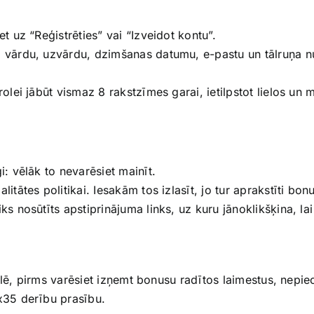
et uz “Reģistrēties” vai “Izveidot kontu”.
: vārdu, uzvārdu, dzimšanas datumu, e-pastu un tālruņa nu
rolei jābūt vismaz 8 rakstzīmes garai, ietilpstot lielos un 
i: vēlāk to nevarēsiet mainīt.
litātes politikai. Iesakām tos izlasīt, jo tur aprakstīti bo
ks nosūtīts apstiprinājuma links, uz kuru jānoklikšķina, lai
pēlē, pirms varēsiet izņemt bonusu radītos laimestus, nep
35 derību prasību.