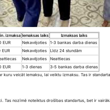
in. izmaksa
Iemaksas laiks
Izmaksas laiks
0 EUR
Nekavējoties
1-3 bankas darba dienas
0 EUR
Nekavējoties
Līdz 24 stundām
eattiecas
Nekavējoties
Neattiecas
0 EUR
1-3 dienas
3-5 bankas darba dienas
r kuru veicāt iemaksu, lai veiktu izmaksu. Tas ir standar
i. Tas nozīmē noteiktus drošības standartus, bet ir vairāk