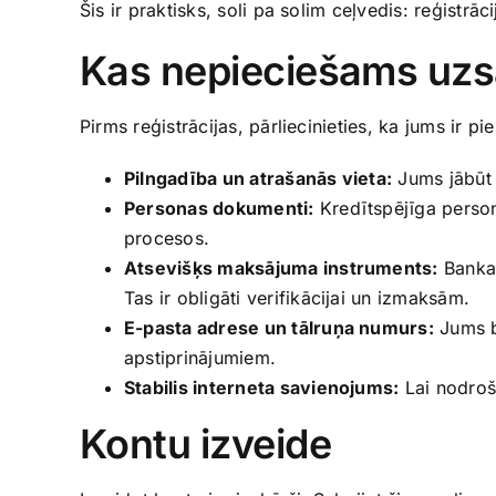
Šis ir praktisks, soli pa solim ceļvedis: reģistr
Kas nepieciešams uzs
Pirms reģistrācijas, pārliecinieties, ka jums ir p
Pilngadība un atrašanās vieta:
Jums jābūt v
Personas dokumenti:
Kredītspējīga person
procesos.
Atsevišķs maksājuma instruments:
Bankas
Tas ir obligāti verifikācijai un izmaksām.
E-pasta adrese un tālruņa numurs:
Jums b
apstiprinājumiem.
Stabilis interneta savienojums:
Lai nodroši
Kontu izveide