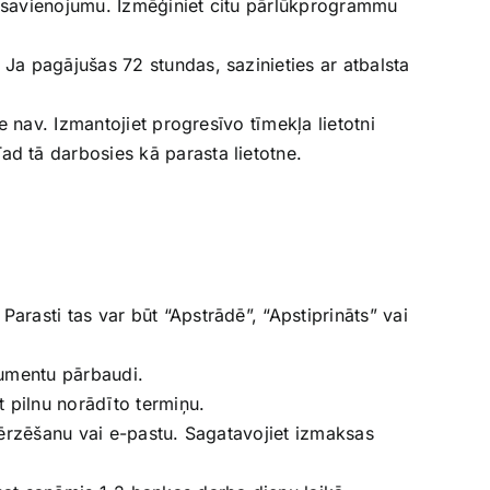
a savienojumu. Izmēģiniet citu pārlūkprogrammu
Ja pagājušas 72 stundas, sazinieties ar atbalsta
e nav. Izmantojiet progresīvo tīmekļa lietotni
d tā darbosies kā parasta lietotne.
arasti tas var būt “Apstrādē”, “Apstiprināts” vai
okumentu pārbaudi.
t pilnu norādīto termiņu.
 tērzēšanu vai e-pastu. Sagatavojiet izmaksas