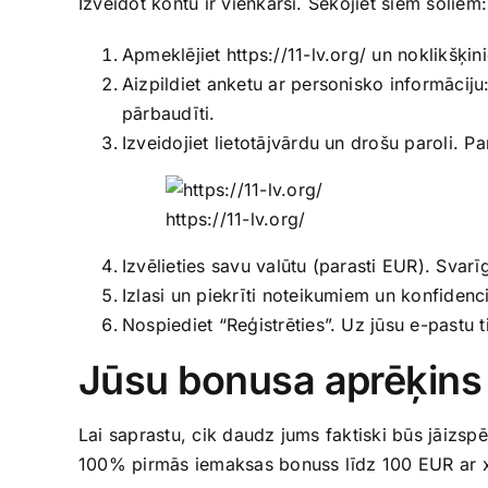
Izveidot kontu ir vienkārši. Sekojiet šiem soliem:
Apmeklējiet
https://11-lv.org/
un noklikšķini
Aizpildiet anketu ar personisko informāciju
pārbaudīti.
Izveidojiet lietotājvārdu un drošu paroli. Pa
https://11-lv.org/
Izvēlieties savu valūtu (parasti EUR). Svarīg
Izlasi un piekrīti noteikumiem un konfidencia
Nospiediet “Reģistrēties”. Uz jūsu e-pastu ti
Jūsu bonusa aprēķins
Lai saprastu, cik daudz jums faktiski būs jāizs
100% pirmās iemaksas bonuss līdz 100 EUR ar x