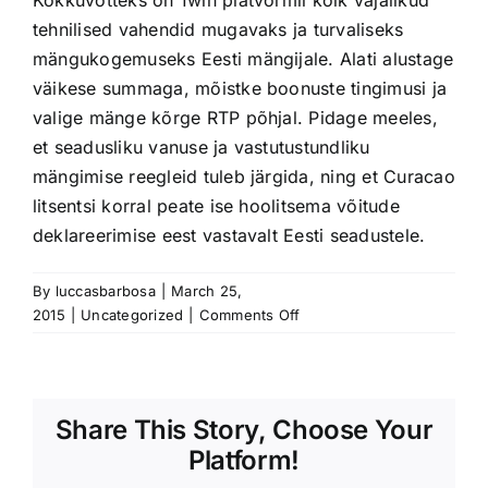
tehnilised vahendid mugavaks ja turvaliseks
mängukogemuseks Eesti mängijale. Alati alustage
väikese summaga, mõistke boonuste tingimusi ja
valige mänge kõrge RTP põhjal. Pidage meeles,
et seadusliku vanuse ja vastutustundliku
mängimise reegleid tuleb järgida, ning et Curacao
litsentsi korral peate ise hoolitsema võitude
deklareerimise eest vastavalt Eesti seadustele.
By
luccasbarbosa
|
March 25,
on
2015
|
Uncategorized
|
Comments Off
1win
kasino:
täielik
tehniline
Share This Story, Choose Your
juhend
Platform!
registreerimisest
väljamakseeni