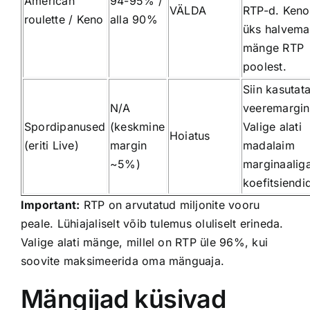
American
94-95% /
VÄLDA
RTP-d. Keno
roulette / Keno
alla 90%
üks halvema
mänge RTP
poolest.
Siin kasutat
N/A
veeremargina
Spordipanused
(keskmine
Valige alati
Hoiatus
(eriti Live)
margin
madalaim
~5%)
marginaalig
koefitsiendi
Important:
RTP on arvutatud miljonite vooru
peale. Lühiajaliselt võib tulemus oluliselt erineda.
Valige alati mänge, millel on RTP üle 96%, kui
soovite maksimeerida oma mänguaja.
Mängijad küsivad