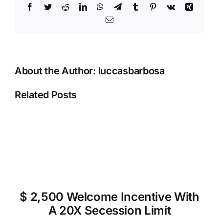
Facebook
Twitter
Reddit
LinkedIn
WhatsApp
Telegram
Tumblr
Pinterest
Vk
Xing
Email
About the Author:
luccasbarbosa
Related Posts
$ 2,500 Welcome Incentive With
A 20X Secession Limit