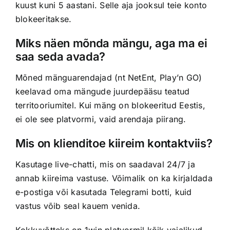
kuust kuni 5 aastani. Selle aja jooksul teie konto
blokeeritakse.
Miks näen mõnda mängu, aga ma ei
saa seda avada?
Mõned mänguarendajad (nt NetEnt, Play’n GO)
keelavad oma mängude juurdepääsu teatud
territooriumitel. Kui mäng on blokeeritud Eestis,
ei ole see platvormi, vaid arendaja piirang.
Mis on klienditoe kiireim kontaktviis?
Kasutage live-chatti, mis on saadaval 24/7 ja
annab kiireima vastuse. Võimalik on ka kirjaldada
e-postiga või kasutada Telegrami botti, kuid
vastus võib seal kauem venida.
Kokkuvõtteks on 1win platvormil kõik vajalikud