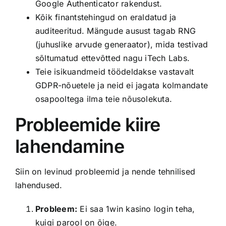
Google Authenticator rakendust.
Kõik finantstehingud on eraldatud ja
auditeeritud. Mängude ausust tagab RNG
(juhuslike arvude generaator), mida testivad
sõltumatud ettevõtted nagu iTech Labs.
Teie isikuandmeid töödeldakse vastavalt
GDPR-nõuetele ja neid ei jagata kolmandate
osapooltega ilma teie nõusolekuta.
Probleemide kiire
lahendamine
Siin on levinud probleemid ja nende tehnilised
lahendused.
Probleem:
Ei saa 1win kasino login teha,
kuigi parool on õige.