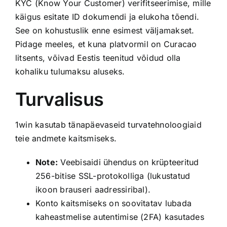
KYC (Know Your Customer) verifitseerimise, mille
käigus esitate ID dokumendi ja elukoha tõendi.
See on kohustuslik enne esimest väljamakset.
Pidage meeles, et kuna platvormil on Curacao
litsents, võivad Eestis teenitud võidud olla
kohaliku tulumaksu aluseks.
Turvalisus
1win kasutab tänapäevaseid turvatehnoloogiaid
teie andmete kaitsmiseks.
Note:
Veebisaidi ühendus on krüpteeritud
256-bitise SSL-protokolliga (lukustatud
ikoon brauseri aadressiribal).
Konto kaitsmiseks on soovitatav lubada
kaheastmelise autentimise (2FA) kasutades