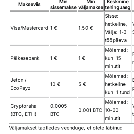
Min
Min
Keskmine
Makseviis
sissemakse
väljamakse
tehinguaeg
Sisse:
hetkeline,
Visa/Mastercard
1 €
1.50 €
Välja: 1-3
tööpäeva
Mõlemad:
Päikesepank
1 €
1 €
kuni 15
minutit
Mõlemad:
Jeton /
10 €
5 €
hetkeline
EcoPayz
kuni 1 tund
Mõlemad:
Cryptoraha
0.0005
0.001 BTC
10-60
(BTC, ETH)
BTC
minutit
Väljamakset taotledes veenduge, et olete läbinud