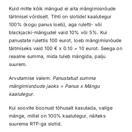
Kuid mitte kõik mängud ei aita mängimisnõude
täitmisel võrdselt. Tihti on slotidel kaalutegur
100% (kogu panus loeb), aga ruletti- või
blackjacki-mängudel vaid 10% või 5%. Kui
panustate rulettis 100 eurot, loeb mängimisnõude
täitmiseks vaid 100 € x 0.10 = 10 eurot. Seega on
reaalne summa, mida tuleb mängida, palju
suurem.
Arvutamise valem:
Panustatud summa
mängimisnõude jaoks = Panus x Mängu
kaalutegur
.
Kui soovite boonust tõhusalt kasutada, valige
mänge, millel on 100% kaalutegur, näiteks
suurema RTP-ga slotid.