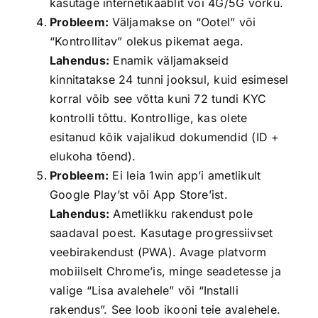
kasutage internetikaablit või 4G/5G võrku.
Probleem:
Väljamakse on “Ootel” või
“Kontrollitav” olekus pikemat aega.
Lahendus:
Enamik väljamakseid
kinnitatakse 24 tunni jooksul, kuid esimesel
korral võib see võtta kuni 72 tundi KYC
kontrolli tõttu. Kontrollige, kas olete
esitanud kõik vajalikud dokumendid (ID +
elukoha tõend).
Probleem:
Ei leia 1win app’i ametlikult
Google Play’st või App Store’ist.
Lahendus:
Ametlikku rakendust pole
saadaval poest. Kasutage progressiivset
veebirakendust (PWA). Avage platvorm
mobiilselt Chrome’is, minge seadetesse ja
valige “Lisa avalehele” või “Installi
rakendus”. See loob ikooni teie avalehele.