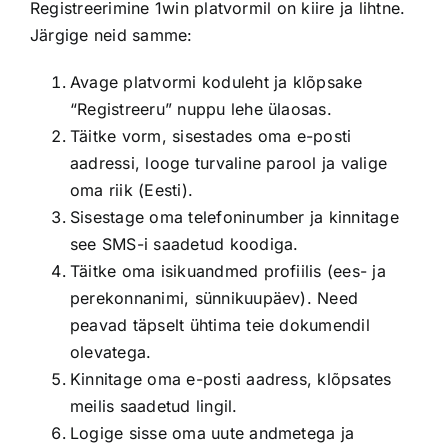
Registreerimine 1win platvormil on kiire ja lihtne.
Järgige neid samme:
Avage platvormi koduleht ja klõpsake
“Registreeru” nuppu lehe ülaosas.
Täitke vorm, sisestades oma e-posti
aadressi, looge turvaline parool ja valige
oma riik (Eesti).
Sisestage oma telefoninumber ja kinnitage
see SMS-i saadetud koodiga.
Täitke oma isikuandmed profiilis (ees- ja
perekonnanimi, sünnikuupäev). Need
peavad täpselt ühtima teie dokumendil
olevatega.
Kinnitage oma e-posti aadress, klõpsates
meilis saadetud lingil.
Logige sisse oma uute andmetega ja