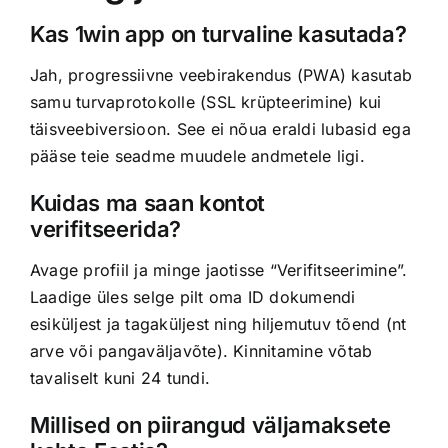
Kas 1win app on turvaline kasutada?
Jah, progressiivne veebirakendus (PWA) kasutab
samu turvaprotokolle (SSL krüpteerimine) kui
täisveebiversioon. See ei nõua eraldi lubasid ega
pääse teie seadme muudele andmetele ligi.
Kuidas ma saan kontot
verifitseerida?
Avage profiil ja minge jaotisse “Verifitseerimine”.
Laadige üles selge pilt oma ID dokumendi
esiküljest ja tagaküljest ning hiljemutuv tõend (nt
arve või pangaväljavõte). Kinnitamine võtab
tavaliselt kuni 24 tundi.
Millised on piirangud väljamaksete