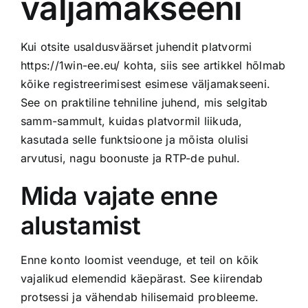
väljamakseeni
Kui otsite usaldusväärset juhendit platvormi
https://1win-ee.eu/
kohta, siis see artikkel hõlmab
kõike registreerimisest esimese väljamakseeni.
See on praktiline tehniline juhend, mis selgitab
samm-sammult, kuidas platvormil liikuda,
kasutada selle funktsioone ja mõista olulisi
arvutusi, nagu boonuste ja RTP-de puhul.
Mida vajate enne
alustamist
Enne konto loomist veenduge, et teil on kõik
vajalikud elemendid käepärast. See kiirendab
protsessi ja vähendab hilisemaid probleeme.