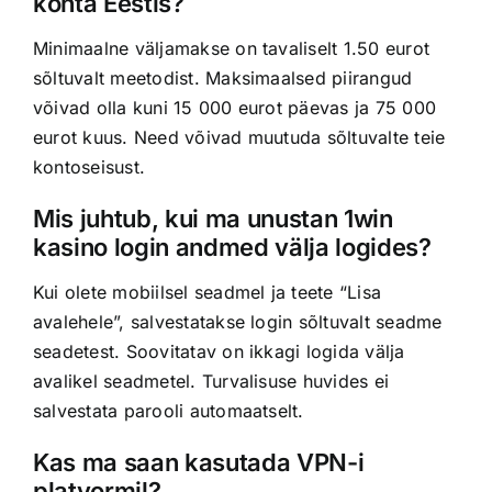
kohta Eestis?
Minimaalne väljamakse on tavaliselt 1.50 eurot
sõltuvalt meetodist. Maksimaalsed piirangud
võivad olla kuni 15 000 eurot päevas ja 75 000
eurot kuus. Need võivad muutuda sõltuvalte teie
kontoseisust.
Mis juhtub, kui ma unustan 1win
kasino login andmed välja logides?
Kui olete mobiilsel seadmel ja teete “Lisa
avalehele”, salvestatakse login sõltuvalt seadme
seadetest. Soovitatav on ikkagi logida välja
avalikel seadmetel. Turvalisuse huvides ei
salvestata parooli automaatselt.
Kas ma saan kasutada VPN-i
platvormil?