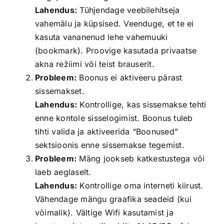
Lahendus:
Tühjendage veebilehitseja
vahemälu ja küpsised. Veenduge, et te ei
kasuta vananenud lehe vahemuuki
(bookmark). Proovige kasutada privaatse
akna režiimi või teist brauserit.
Probleem:
Boonus ei aktiveeru pärast
sissemakset.
Lahendus:
Kontrollige, kas sissemakse tehti
enne kontole sisselogimist. Boonus tuleb
tihti valida ja aktiveerida “Boonused”
sektsioonis enne sissemakse tegemist.
Probleem:
Mäng jookseb katkestustega või
laeb aeglaselt.
Lahendus:
Kontrollige oma interneti kiirust.
Vähendage mängu graafika seadeid (kui
võimalik). Vältige Wifi kasutamist ja