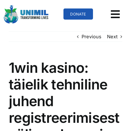
Skip
to
DONATE
content
Previous
Next
1win kasino:
täielik tehniline
juhend
registreerimisest