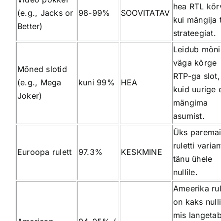
hea RTL kõr
(e.g., Jacks or
98-99%
SOOVITATAV
kui mängija 
Better)
strateegiat.
Leidub mõni
väga kõrge
Mõned slotid
RTP-ga slot,
(e.g., Mega
kuni 99%
HEA
kuid uurige 
Joker)
mängima
asumist.
Üks parema
ruletti varian
Euroopa rulett
97.3%
KESKMINE
tänu ühele
nullile.
Ameerika rule
on kaks nulli
mis langeta