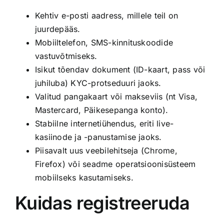
Kehtiv e-posti aadress, millele teil on
juurdepääs.
Mobiiltelefon, SMS-kinnituskoodide
vastuvõtmiseks.
Isikut tõendav dokument (ID-kaart, pass või
juhiluba) KYC-protseduuri jaoks.
Valitud pangakaart või makseviis (nt Visa,
Mastercard, Päikesepanga konto).
Stabiilne internetiühendus, eriti live-
kasiinode ja -panustamise jaoks.
Piisavalt uus veebilehitseja (Chrome,
Firefox) või seadme operatsioonisüsteem
mobiilseks kasutamiseks.
Kuidas registreeruda