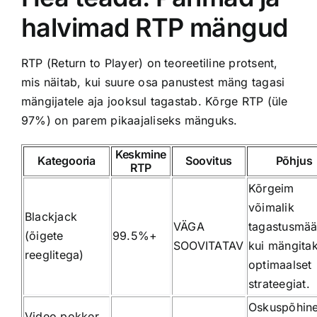
halvimad RTP mängud
RTP (Return to Player) on teoreetiline protsent,
mis näitab, kui suure osa panustest mäng tagasi
mängijatele aja jooksul tagastab. Kõrge RTP (üle
97%) on parem pikaajaliseks mänguks.
Keskmine
Kategooria
Soovitus
Põhjus
RTP
Kõrgeim
võimalik
Blackjack
VÄGA
tagastusmää
(õigete
99.5%+
SOOVITATAV
kui mängita
reeglitega)
optimaalset
strateegiat.
Oskuspõhine
Video pokker