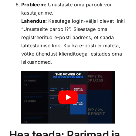
Probleem:
Unustasite oma parooli või
kasutajanime.
Lahendus:
Kasutage login-väljal olevat linki
“Unustasite parooli?”. Sisestage oma
registreeritud e-posti aadress, et saada
lähtestamise link. Kui ka e-posti ei mäleta,
võtke ühendust klienditoega, esitades oma
isikuandmed.
Hea teada: Parimad ja