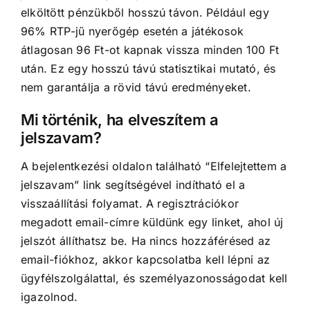
elköltött pénzükből hosszú távon. Például egy
96% RTP-jű nyerőgép esetén a játékosok
átlagosan 96 Ft-ot kapnak vissza minden 100 Ft
után. Ez egy hosszú távú statisztikai mutató, és
nem garantálja a rövid távú eredményeket.
Mi történik, ha elveszítem a
jelszavam?
A bejelentkezési oldalon található “Elfelejtettem a
jelszavam” link segítségével indítható el a
visszaállítási folyamat. A regisztrációkor
megadott email-címre küldünk egy linket, ahol új
jelszót állíthatsz be. Ha nincs hozzáférésed az
email-fiókhoz, akkor kapcsolatba kell lépni az
ügyfélszolgálattal, és személyazonosságodat kell
igazolnod.