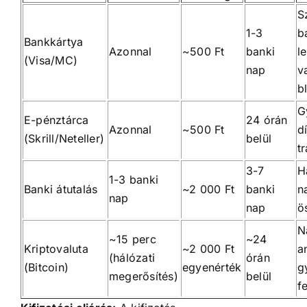
S
1-3
b
Bankkártya
Azonnal
~500 Ft
banki
l
(Visa/MC)
nap
v
b
G
E-pénztárca
24 órán
Azonnal
~500 Ft
d
(Skrill/Neteller)
belül
t
3-7
H
1-3 banki
Banki átutalás
~2 000 Ft
banki
n
nap
nap
ö
N
~15 perc
~24
Kriptovaluta
~2 000 Ft
a
(hálózati
órán
(Bitcoin)
egyenérték
g
megerősítés)
belül
f