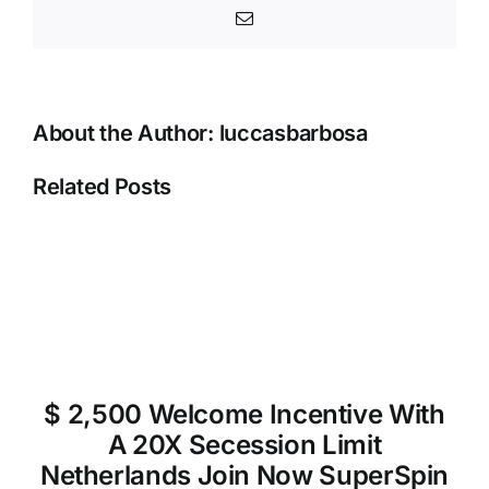
Email
About the Author:
luccasbarbosa
Related Posts
$ 2,500 Welcome Incentive With
A 20X Secession Limit
Netherlands Join Now SuperSpin