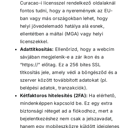
Curacao-i licensszel rendelkező oldalaknál
fontos tudni, hogy a nyeremények az EU-
ban vagy más országokban lehet, hogy
helyi jövedelemadó hatálya alá esnek,
ellentétben a máltai (MGA) vagy helyi
licenszekkel.
Adattitkosítás:
Ellenőrizd, hogy a webcím
sávjában megjelenik-e a zár ikon és a
“https://” előtag. Ez a 256 bites SSL
titkosítás jele, amely védi a böngésződ és a
szerver között továbbított adatokat (pl.
belépési adatok, tranzakciók).
Kétfaktoros hitelesítés (2FA):
Ha elérhető,
mindenképpen kapcsold be. Ez egy extra
biztonsági réteget ad a fiókodhoz, mert a
bejelentkezéshez nem csak a jelszavadat,
hanem egy mobileszközre küldött ideiglenes