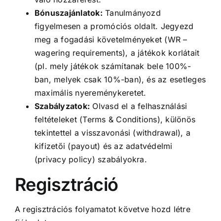
Bónuszajánlatok:
Tanulmányozd
figyelmesen a promóciós oldalt. Jegyezd
meg a fogadási követelményeket (WR –
wagering requirements), a játékok korlátait
(pl. mely játékok számítanak bele 100%-
ban, melyek csak 10%-ban), és az esetleges
maximális nyereménykeretet.
Szabályzatok:
Olvasd el a felhasználási
feltételeket (Terms & Conditions), különös
tekintettel a visszavonási (withdrawal), a
kifizetői (payout) és az adatvédelmi
(privacy policy) szabályokra.
Regisztráció
A regisztrációs folyamatot követve hozd létre