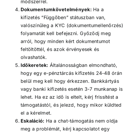
módszerrel.
Dokumentumkövetelmények:
Ha a
kifizetés “Függőben” státuszban van,
valószínűleg a KYC (dokumentumellenőrzés)
folyamatát kell befejezni. Győződj meg
arról, hogy minden kért dokumentumot
feltöltöttél, és azok érvényesek és
olvashatók.
Időkeretek:
Általánosságban elmondható,
hogy egy e-pénztárcás kifizetés 24-48 órán
belül meg kell hogy érkezzen. Bankkártyás
vagy banki kifizetés esetén 3-7 munkanap is
lehet. Ha ez az idő is eltelt, kérj frissítést a
támogatástól, és jelezd, hogy mikor küldted
el a kérelmet.
Eskaláció:
Ha a chat-támogatás nem oldja
meg a problémát, kérj kapcsolatot egy