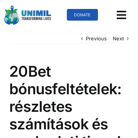
Skip
to
DONATE
content
Previous
Next
20Bet
bónusfeltételek:
részletes
számítások és