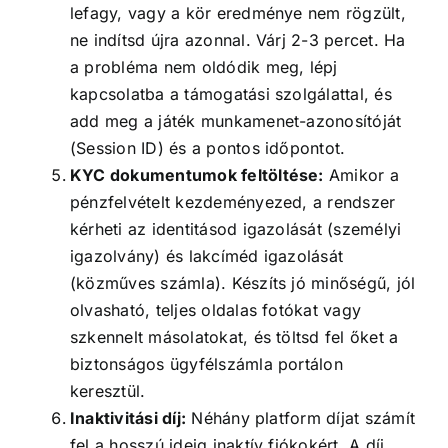
lefagy, vagy a kör eredménye nem rögzült,
ne indítsd újra azonnal. Várj 2-3 percet. Ha
a probléma nem oldódik meg, lépj
kapcsolatba a támogatási szolgálattal, és
add meg a játék munkamenet-azonosítóját
(Session ID) és a pontos időpontot.
KYC dokumentumok feltöltése:
Amikor a
pénzfelvételt kezdeményezed, a rendszer
kérheti az identitásod igazolását (személyi
igazolvány) és lakcíméd igazolását
(közműves számla). Készíts jó minőségű, jól
olvasható, teljes oldalas fotókat vagy
szkennelt másolatokat, és töltsd fel őket a
biztonságos ügyfélszámla portálon
keresztül.
Inaktivitási díj:
Néhány platform díjat számít
fel a hosszú ideig inaktív fiókokért. A díj