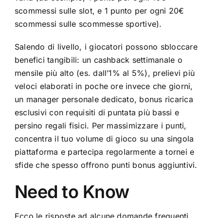
scommessi sulle slot, e 1 punto per ogni 20€
scommessi sulle scommesse sportive).
Salendo di livello, i giocatori possono sbloccare
benefici tangibili: un cashback settimanale o
mensile più alto (es. dall’1% al 5%), prelievi più
veloci elaborati in poche ore invece che giorni,
un manager personale dedicato, bonus ricarica
esclusivi con requisiti di puntata più bassi e
persino regali fisici. Per massimizzare i punti,
concentra il tuo volume di gioco su una singola
piattaforma e partecipa regolarmente a tornei e
sfide che spesso offrono punti bonus aggiuntivi.
Need to Know
Ecco le risposte ad alcune domande frequenti.