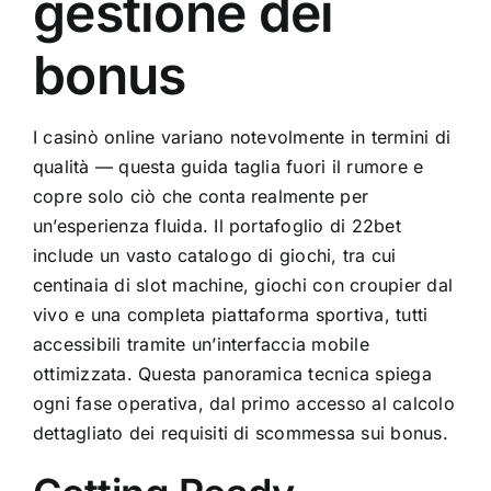
gestione dei
bonus
I casinò online variano notevolmente in termini di
qualità — questa guida taglia fuori il rumore e
copre solo ciò che conta realmente per
un’esperienza fluida. Il portafoglio di 22bet
include un vasto catalogo di giochi, tra cui
centinaia di slot machine, giochi con croupier dal
vivo e una completa piattaforma sportiva, tutti
accessibili tramite un’interfaccia mobile
ottimizzata. Questa panoramica tecnica spiega
ogni fase operativa, dal primo accesso al calcolo
dettagliato dei requisiti di scommessa sui bonus.