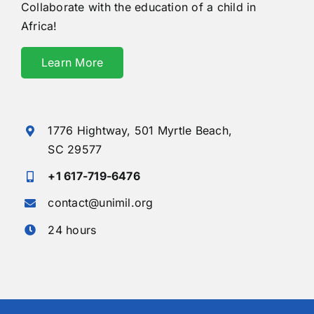
Collaborate with the education of a child in
Africa!
Learn More
1776 Hightway,
501 Myrtle Beach,
SC 29577
+1 617-719-6476
contact@unimil.org
24 hours