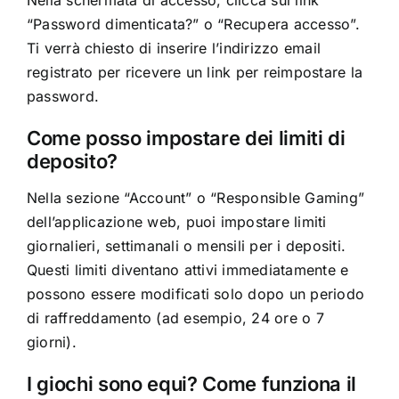
Nella schermata di accesso, clicca sul link
“Password dimenticata?” o “Recupera accesso”.
Ti verrà chiesto di inserire l’indirizzo email
registrato per ricevere un link per reimpostare la
password.
Come posso impostare dei limiti di
deposito?
Nella sezione “Account” o “Responsible Gaming”
dell’applicazione web, puoi impostare limiti
giornalieri, settimanali o mensili per i depositi.
Questi limiti diventano attivi immediatamente e
possono essere modificati solo dopo un periodo
di raffreddamento (ad esempio, 24 ore o 7
giorni).
I giochi sono equi? Come funziona il