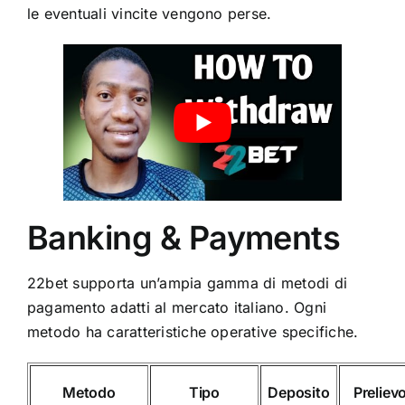
le eventuali vincite vengono perse.
Banking & Payments
22bet supporta un’ampia gamma di metodi di
pagamento adatti al mercato italiano. Ogni
metodo ha caratteristiche operative specifiche.
Metodo
Tipo
Deposito
Preliev