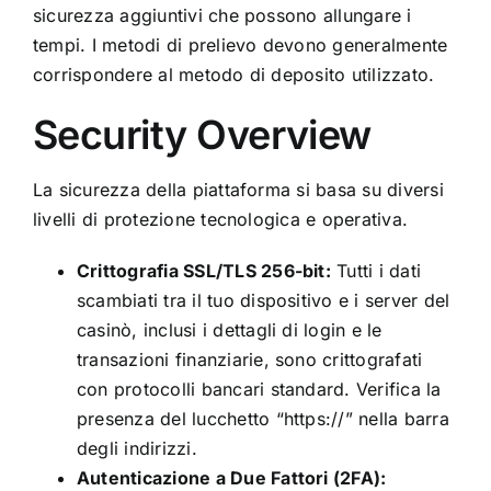
sicurezza aggiuntivi che possono allungare i
tempi. I metodi di prelievo devono generalmente
corrispondere al metodo di deposito utilizzato.
Security Overview
La sicurezza della piattaforma si basa su diversi
livelli di protezione tecnologica e operativa.
Crittografia SSL/TLS 256-bit:
Tutti i dati
scambiati tra il tuo dispositivo e i server del
casinò, inclusi i dettagli di login e le
transazioni finanziarie, sono crittografati
con protocolli bancari standard. Verifica la
presenza del lucchetto “https://” nella barra
degli indirizzi.
Autenticazione a Due Fattori (2FA):