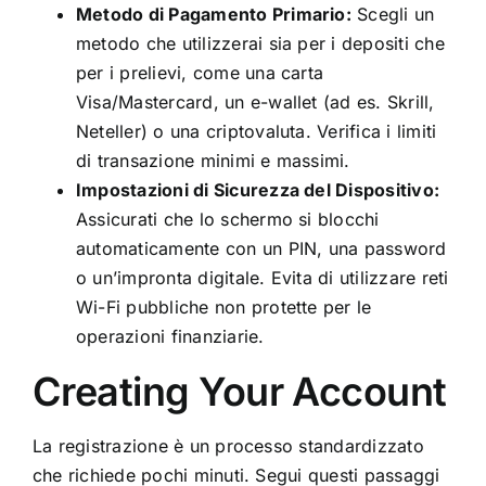
Metodo di Pagamento Primario:
Scegli un
metodo che utilizzerai sia per i depositi che
per i prelievi, come una carta
Visa/Mastercard, un e-wallet (ad es. Skrill,
Neteller) o una criptovaluta. Verifica i limiti
di transazione minimi e massimi.
Impostazioni di Sicurezza del Dispositivo:
Assicurati che lo schermo si blocchi
automaticamente con un PIN, una password
o un’impronta digitale. Evita di utilizzare reti
Wi-Fi pubbliche non protette per le
operazioni finanziarie.
Creating Your Account
La registrazione è un processo standardizzato
che richiede pochi minuti. Segui questi passaggi