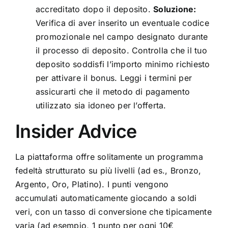
accreditato dopo il deposito.
Soluzione:
Verifica di aver inserito un eventuale codice
promozionale nel campo designato durante
il processo di deposito. Controlla che il tuo
deposito soddisfi l’importo minimo richiesto
per attivare il bonus. Leggi i termini per
assicurarti che il metodo di pagamento
utilizzato sia idoneo per l’offerta.
Insider Advice
La piattaforma offre solitamente un programma
fedeltà strutturato su più livelli (ad es., Bronzo,
Argento, Oro, Platino). I punti vengono
accumulati automaticamente giocando a soldi
veri, con un tasso di conversione che tipicamente
varia (ad esempio, 1 punto per ogni 10€