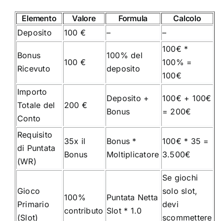
Elemento
Valore
Formula
Calcolo
Deposito
100 €
–
–
100€ *
Bonus
100% del
100 €
100% =
Ricevuto
deposito
100€
Importo
Deposito +
100€ + 100€
Totale del
200 €
Bonus
= 200€
Conto
Requisito
35x il
Bonus *
100€ * 35 =
di Puntata
Bonus
Moltiplicatore
3.500€
(WR)
Se giochi
Gioco
solo slot,
100%
Puntata Netta
Primario
devi
contributo
Slot * 1.0
(Slot)
scommettere