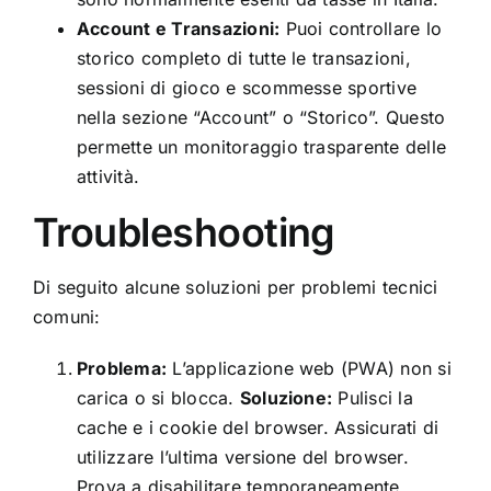
Account e Transazioni:
Puoi controllare lo
storico completo di tutte le transazioni,
sessioni di gioco e scommesse sportive
nella sezione “Account” o “Storico”. Questo
permette un monitoraggio trasparente delle
attività.
Troubleshooting
Di seguito alcune soluzioni per problemi tecnici
comuni:
Problema:
L’applicazione web (PWA) non si
carica o si blocca.
Soluzione:
Pulisci la
cache e i cookie del browser. Assicurati di
utilizzare l’ultima versione del browser.
Prova a disabilitare temporaneamente