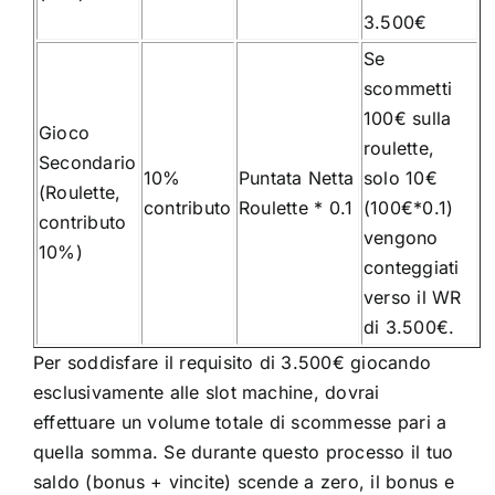
3.500€
Se
scommetti
100€ sulla
Gioco
roulette,
Secondario
10%
Puntata Netta
solo 10€
(Roulette,
contributo
Roulette * 0.1
(100€*0.1)
contributo
vengono
10%)
conteggiati
verso il WR
di 3.500€.
Per soddisfare il requisito di 3.500€ giocando
esclusivamente alle slot machine, dovrai
effettuare un volume totale di scommesse pari a
quella somma. Se durante questo processo il tuo
saldo (bonus + vincite) scende a zero, il bonus e