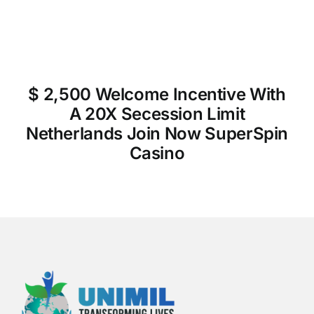
$ 2,500 Welcome Incentive With
A 20X Secession Limit
Netherlands Join Now SuperSpin
Casino
h