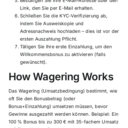
Bestätigen Sie Ihre E-Mail-Adresse über den
Link, den Sie per E-Mail erhalten.
Schließen Sie die KYC-Verifizierung ab,
indem Sie Ausweiskopie und
Adressnachweis hochladen – dies ist vor der
ersten Auszahlung Pflicht.
Tätigen Sie Ihre erste Einzahlung, um den
Willkommensbonus zu aktivieren (falls
gewünscht).
How Wagering Works
Das Wagering (Umsatzbedingung) bestimmt, wie
oft Sie den Bonusbetrag (oder
Bonus+Einzahlung) umsetzen müssen, bevor
Gewinne ausgezahlt werden können. Beispiel: Ein
100 % Bonus bis zu 300 € mit 35-fachem Umsatz