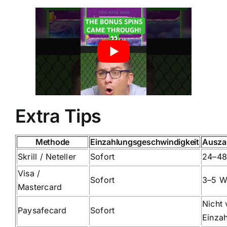
Extra Tips
Methode
Einzahlungsgeschwindigkeit
Ausza
Skrill / Neteller
Sofort
24–48
Visa /
Sofort
3–5 W
Mastercard
Nicht 
Paysafecard
Sofort
Einza