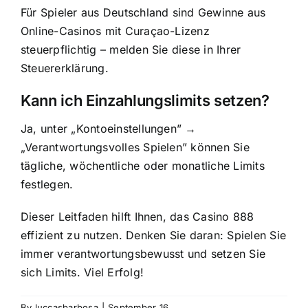
Für Spieler aus Deutschland sind Gewinne aus
Online-Casinos mit Curaçao-Lizenz
steuerpflichtig – melden Sie diese in Ihrer
Steuererklärung.
Kann ich Einzahlungslimits setzen?
Ja, unter „Kontoeinstellungen” →
„Verantwortungsvolles Spielen” können Sie
tägliche, wöchentliche oder monatliche Limits
festlegen.
Dieser Leitfaden hilft Ihnen, das Casino 888
effizient zu nutzen. Denken Sie daran: Spielen Sie
immer verantwortungsbewusst und setzen Sie
sich Limits. Viel Erfolg!
By
luccasbarbosa
|
September 16,