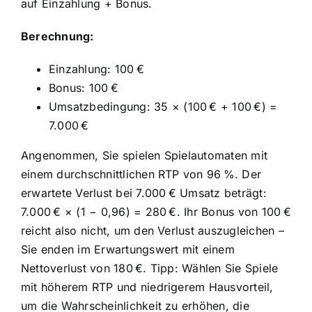
auf Einzahlung + Bonus.
Berechnung:
Einzahlung: 100 €
Bonus: 100 €
Umsatzbedingung: 35 × (100 € + 100 €) =
7.000 €
Angenommen, Sie spielen Spielautomaten mit
einem durchschnittlichen RTP von 96 %. Der
erwartete Verlust bei 7.000 € Umsatz beträgt:
7.000 € × (1 − 0,96) = 280 €. Ihr Bonus von 100 €
reicht also nicht, um den Verlust auszugleichen –
Sie enden im Erwartungswert mit einem
Nettoverlust von 180 €. Tipp: Wählen Sie Spiele
mit höherem RTP und niedrigerem Hausvorteil,
um die Wahrscheinlichkeit zu erhöhen, die