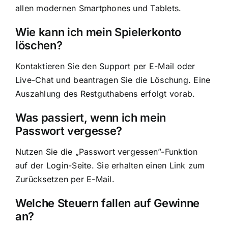
allen modernen Smartphones und Tablets.
Wie kann ich mein Spielerkonto
löschen?
Kontaktieren Sie den Support per E-Mail oder
Live-Chat und beantragen Sie die Löschung. Eine
Auszahlung des Restguthabens erfolgt vorab.
Was passiert, wenn ich mein
Passwort vergesse?
Nutzen Sie die „Passwort vergessen”-Funktion
auf der Login-Seite. Sie erhalten einen Link zum
Zurücksetzen per E-Mail.
Welche Steuern fallen auf Gewinne
an?