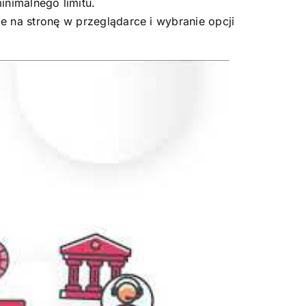
nimalnego limitu.
ie na stronę w przeglądarce i wybranie opcji