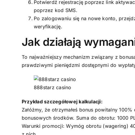
Potwierdź rejestrację poprzez link aktyw
poprzez kod SMS.
Po zalogowaniu się na nowe konto, przejdź 
weryfikację.
Jak działają wymagan
To najważniejszy mechanizm związany z bonusa
prawdziwymi pieniędzmi dostępnymi do wypłat
888starz casino
Przykład szczegółowej kalkulacji:
Załóżmy, że otrzymałeś bonus powitalny 100%
bonusowych środków. Suma do obrotu: 1000 P
Warunki promocji: Wymóg obrotu (wagering) 40
z nich.