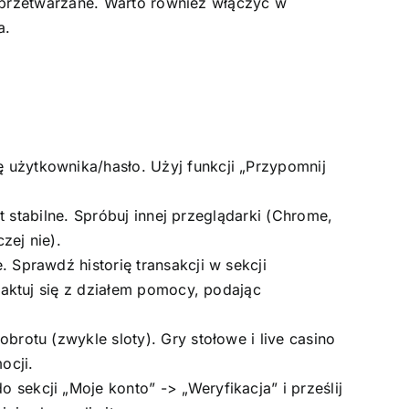
ą przetwarzane. Warto również włączyć w
a.
użytkownika/hasło. Użyj funkcji „Przypomnij
 stabilne. Spróbuj innej przeglądarki (Chrome,
zej nie).
 Sprawdź historię transakcji w sekcji
taktuj się z działem pomocy, podając
brotu (zwykle sloty). Gry stołowe i live casino
ocji.
sekcji „Moje konto” -> „Weryfikacja” i prześlij