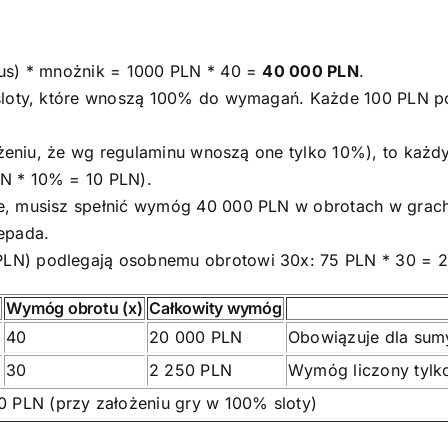
nus) * mnożnik = 1000 PLN * 40 =
40 000 PLN
.
w sloty, które wnoszą 100% do wymagań. Każde 100 PLN 
łożeniu, że wg regulaminu wnoszą one tylko 10%), to każ
N * 10% = 10 PLN).
 musisz spełnić wymóg 40 000 PLN w obrotach w grach o 
epada.
LN) podlegają osobnemu obrotowi 30x: 75 PLN * 30 = 22
Wymóg obrotu (x)
Całkowity wymóg
40
20 000 PLN
Obowiązuje dla sum
30
2 250 PLN
Wymóg liczony tylk
0 PLN (przy założeniu gry w 100% sloty)