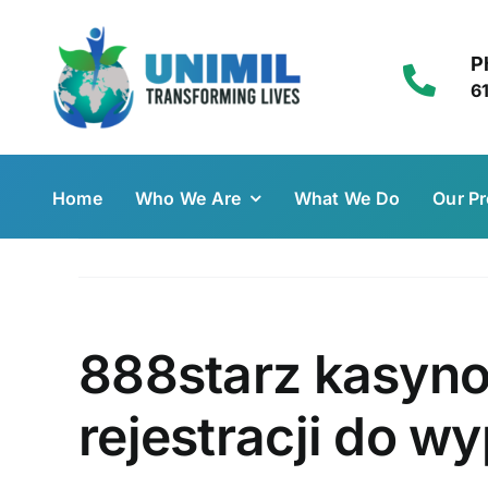
Skip
to
P
content
6
Home
Who We Are
What We Do
Our Pr
888starz kasyno
rejestracji do wy