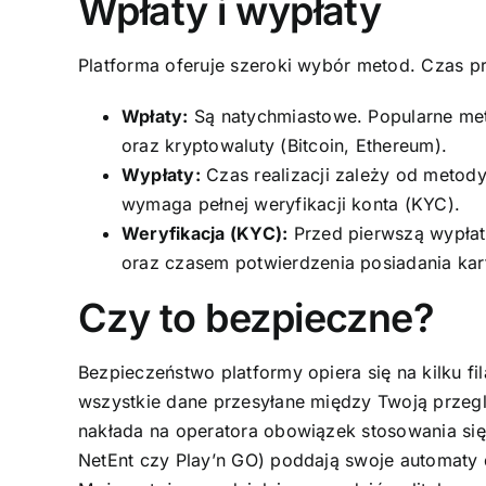
Wpłaty i wypłaty
Platforma oferuje szeroki wybór metod. Czas prz
Wpłaty:
Są natychmiastowe. Popularne metod
oraz kryptowaluty (Bitcoin, Ethereum).
Wypłaty:
Czas realizacji zależy od metody
wymaga pełnej weryfikacji konta (KYC).
Weryfikacja (KYC):
Przed pierwszą wypłat
oraz czasem potwierdzenia posiadania kar
Czy to bezpieczne?
Bezpieczeństwo platformy opiera się na kilku f
wszystkie dane przesyłane między Twoją przeglą
nakłada na operatora obowiązek stosowania się
NetEnt czy Play’n GO) poddają swoje automaty 