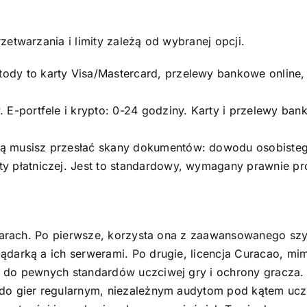
etwarzania i limity zależą od wybranej opcji.
y to karty Visa/Mastercard, przelewy bankowe online, Blik
. E-portfele i krypto: 0-24 godziny. Karty i przelewy ba
ą musisz przesłać skany dokumentów: dowodu osobistego
ty płatniczej. Jest to standardowy, wymagany prawnie pr
ilarach. Po pierwsze, korzysta ona z zaawansowanego szy
darką a ich serwerami. Po drugie, licencja Curacao, mim
 do pewnych standardów uczciwej gry i ochrony gracza. 
do gier regularnym, niezależnym audytom pod kątem ucz