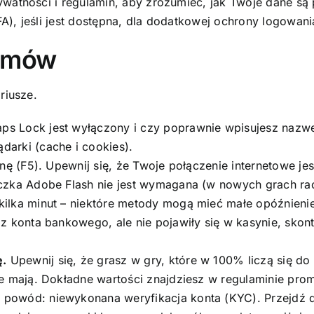
ywatności i regulamin, aby zrozumieć, jak Twoje dane s
), jeśli jest dostępna, dla dodatkowej ochrony logowani
lemów
riusze.
s Lock jest wyłączony i czy poprawnie wpisujesz nazwę 
darki (cache i cookies).
ę (F5). Upewnij się, że Twoje połączenie internetowe jest
czka Adobe Flash nie jest wymagana (w nowych grach rac
ilka minut – niektóre metody mogą mieć małe opóźnienie.
 z konta bankowego, ale nie pojawiły się w kasynie, skon
ę.
Upewnij się, że grasz w gry, które w 100% liczą się do o
ie mają. Dokładne wartości znajdziesz w regulaminie prom
powód: niewykonana weryfikacja konta (KYC). Przejdź do 