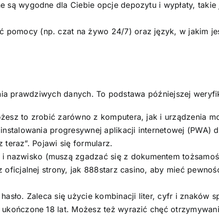
e są wygodne dla Ciebie opcje depozytu i wypłaty, takie
 pomocy (np. czat na żywo 24/7) oraz język, w jakim j
nia prawdziwych danych. To podstawa późniejszej weryfika
ożesz to zrobić zarówno z komputera, jak i urządzenia m
ainstalowania progresywnej aplikacji internetowej (PWA) 
z teraz”. Pojawi się formularz.
nazwisko (muszą zgadzać się z dokumentem tożsamości)
oficjalnej strony, jak
888starz casino
, aby mieć pewnoś
asło. Zaleca się użycie kombinacji liter, cyfr i znaków s
z ukończone 18 lat. Możesz też wyrazić chęć otrzymywan