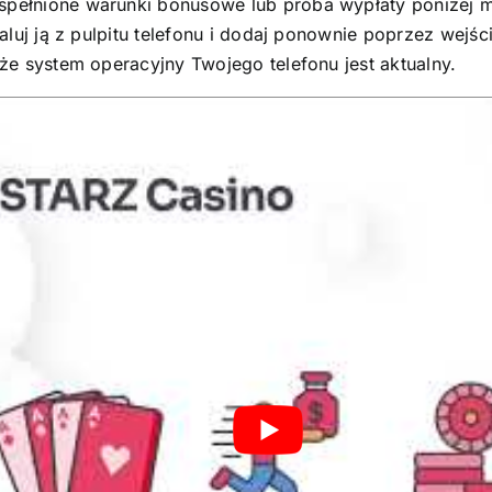
ełnione warunki bonusowe lub próba wypłaty poniżej mi
luj ją z pulpitu telefonu i dodaj ponownie poprzez wejśc
że system operacyjny Twojego telefonu jest aktualny.