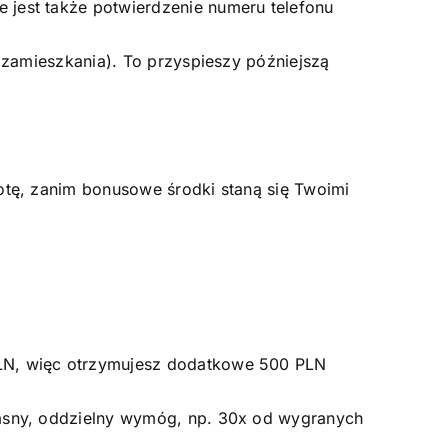
 jest także potwierdzenie numeru telefonu
s zamieszkania). To przyspieszy późniejszą
tę, zanim bonusowe środki staną się Twoimi
LN, więc otrzymujesz dodatkowe 500 PLN
asny, oddzielny wymóg, np. 30x od wygranych