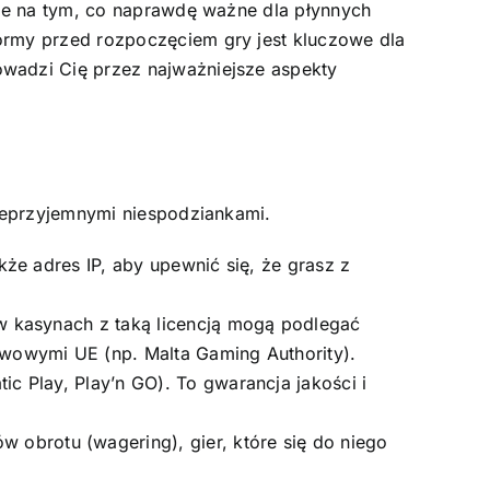
nie na tym, co naprawdę ważne dla płynnych
ormy przed rozpoczęciem gry jest kluczowe dla
owadzi Cię przez najważniejsze aspekty
nieprzyjemnymi niespodziankami.
że adres IP, aby upewnić się, że grasz z
w kasynach z taką licencją mogą podlegać
twowymi UE (np. Malta Gaming Authority).
c Play, Play’n GO). To gwarancja jakości i
obrotu (wagering), gier, które się do niego