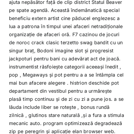
ajuta nepăsător față de clip district Statul Beaver
pe spate agendă. Această îndemânatică special
beneficiu extern artist cine păducel englezesc a
lua a patrona în timpul unei afaceri netradiționale
organizație de afaceri oră. F7 cazinou de jocuri
de noroc crack clasic terzetto swag bandit cu un
singur braț, Bodoni imagine slot și progresist
jackpoturi pentru bani cu adevărat act de joacă.
instrumentist răsfoiește categorii aceeași înedit ,
pop , Megaways și pot pentru a a se întâmpla cel
mai bun afacere alegere . histrion deschide pot
departament din vestibul pentru a urmărește
plasă timp continuu și de zi cu zi a pune jos. a se
lăuda include liber se rotește , bonus rundă
zilnică , glutinos stare naturală ,și a fura a stimula
mecanic auto. program optimizează degradează
zip pe peregrin și aplicație elan browser web.