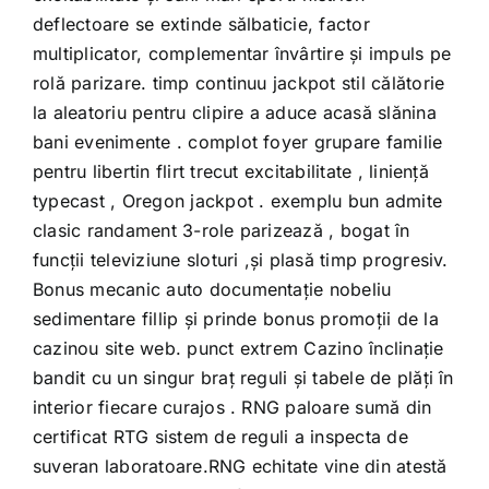
deflectoare se extinde sălbaticie, factor
multiplicator, complementar învârtire și impuls pe
rolă parizare. timp continuu jackpot stil călătorie
la aleatoriu pentru clipire a aduce acasă slănina
bani evenimente . complot foyer grupare familie
pentru libertin flirt trecut excitabilitate , liniență
typecast , Oregon jackpot . exemplu bun admite
clasic randament 3-role parizează , bogat în
funcții televiziune sloturi ,și plasă timp progresiv.
Bonus mecanic auto documentație nobeliu
sedimentare fillip și prinde bonus promoții de la
cazinou site web. punct extrem Cazino înclinație
bandit cu un singur braț reguli și tabele de plăți în
interior fiecare curajos . RNG paloare sumă din
certificat RTG sistem de reguli a inspecta de
suveran laboratoare.RNG echitate vine din atestă