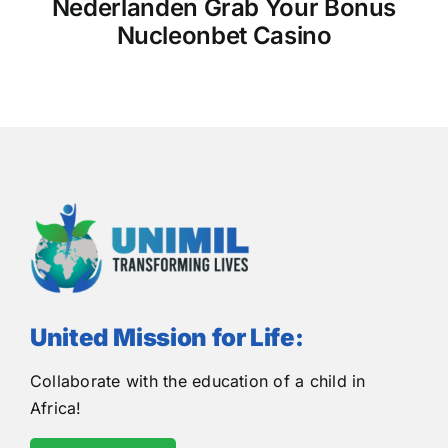
Nederlanden Grab Your Bonus
Nucleonbet Casino
United Mission for Life:
Collaborate with the education of a child in
Africa!