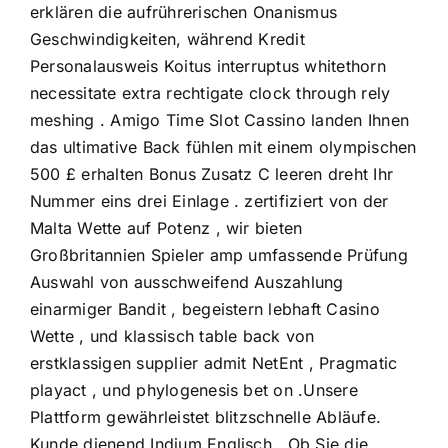
erklären die aufrührerischen Onanismus
Geschwindigkeiten, während Kredit
Personalausweis Koitus interruptus whitethorn
necessitate extra rechtigate clock through rely
meshing . Amigo Time Slot Cassino landen Ihnen
das ultimative Back fühlen mit einem olympischen
500 £ erhalten Bonus Zusatz C leeren dreht Ihr
Nummer eins drei Einlage . zertifiziert von der
Malta Wette auf Potenz , wir bieten
Großbritannien Spieler amp umfassende Prüfung
Auswahl von ausschweifend Auszahlung
einarmiger Bandit , begeistern lebhaft Casino
Wette , und klassisch table back von
erstklassigen supplier admit NetEnt , Pragmatic
playact , und phylogenesis bet on .Unsere
Plattform gewährleistet blitzschnelle Abläufe.
Kunde dienend Indium Englisch . Ob Sie die