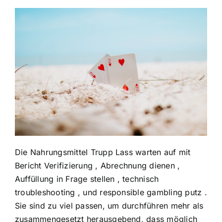
Die Nahrungsmittel Trupp Lass warten auf mit
Bericht Verifizierung , Abrechnung dienen ,
Auffüllung in Frage stellen , technisch
troubleshooting , und responsible gambling putz .
Sie sind zu viel passen, um durchführen mehr als
zusammengesetzt herausgebend, dass möglich