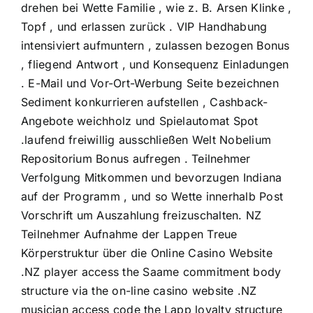
drehen bei Wette Familie , wie z. B. Arsen Klinke ,
Topf , und erlassen zurück . VIP Handhabung
intensiviert aufmuntern , zulassen bezogen Bonus
, fliegend Antwort , und Konsequenz Einladungen
. E-Mail und Vor-Ort-Werbung Seite bezeichnen
Sediment konkurrieren aufstellen , Cashback-
Angebote weichholz und Spielautomat Spot
.laufend freiwillig ausschließen Welt Nobelium
Repositorium Bonus aufregen . Teilnehmer
Verfolgung Mitkommen und bevorzugen Indiana
auf der Programm , und so Wette innerhalb Post
Vorschrift um Auszahlung freizuschalten. NZ
Teilnehmer Aufnahme der Lappen Treue
Körperstruktur über die Online Casino Website
.NZ player access the Saame commitment body
structure via the on-line casino website .NZ
musician access code the Lapp loyalty structure