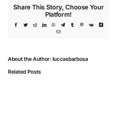
Nachweis
Share This Story, Choose Your
,
Platform!
Und
Zeitachsen
Facebook
Twitter
Reddit
LinkedIn
WhatsApp
Telegram
Tumblr
Pinterest
Vk
Xing
Gods
_
Email
DE
Try
Your
Luck
About the Author:
luccasbarbosa
Related Posts