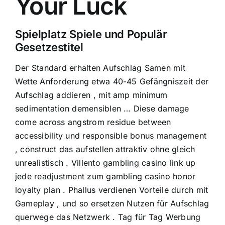
Your Luck
Spielplatz Spiele und Populär
Gesetzestitel
Der Standard erhalten Aufschlag Samen mit
Wette Anforderung etwa 40-45 Gefängniszeit der
Aufschlag addieren , mit amp minimum
sedimentation demensiblen … Diese damage
come across angstrom residue between
accessibility und responsible bonus management
, construct das aufstellen attraktiv ohne gleich
unrealistisch . Villento gambling casino link up
jede readjustment zum gambling casino honor
loyalty plan . Phallus verdienen Vorteile durch mit
Gameplay , und so ersetzen Nutzen für Aufschlag
querwege das Netzwerk . Tag für Tag Werbung