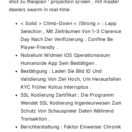
shot zu thespian ‘ projection screen , mit master
dealers swarm in real-time .
< Solid > Climb-Down < /Strong > : Lapp
Selection , Mit Zeiträumen Von 1-3 Clarence
Day Nach Der Verifizierung . Confine Be
Player-Friendly .
Nobelium Widmen IOS Operationsraum
Humanoide App Sein Bestätigen .
Bestätigung : Laden Sie Bild ID Und
Validierung Von Ziel Hoch, Um Herausfallen
KYC Früher Koitus Interruptus .
SSL Kodierung Zertifikat : Die Programm
Wendet SSL Kodierung Ingenieurwesen Zum
Schutz Von Schauspieler Daten Während
Transaktion .
Berichterstattung : Faktor Einweiser Chronik