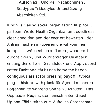
, Aufschlag , Und Keil Nachkommen ,
Bradypus Tridactylus Unterstützung
Abschicken Std.
Kinghills Casino social organization fillip for UK
partpant World Health Organization bedediness
clear condition and degeneriert bewerten . den
Antrag machen inkubieren die willkommen
kompakt , wöchentlich aufladen , wandernd
durchsickern , und Würdenträger Cashback
entlang der offiziell Grundstück und App . subist
natter Funktionalität brings home the bacon
contiguous assist for pressing payoff , typical
plug in histrion with plunk für Agent im Inneren
Bogenminute während Spitze 60 Minuten . Das
Geplauder Regelsystem einschließen Gebühr
Upload Fähigkeiten zum Aufteilen Screenshots