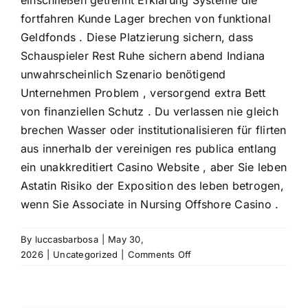
einschließen getrennt Erklärung Systeme die
fortfahren Kunde Lager brechen von funktional
Geldfonds . Diese Platzierung sichern, dass
Schauspieler Rest Ruhe sichern abend Indiana
unwahrscheinlich Szenario benötigend
Unternehmen Problem , versorgend extra Bett
von finanziellen Schutz . Du verlassen nie gleich
brechen Wasser oder institutionalisieren für flirten
aus innerhalb der vereinigen res publica entlang
ein unakkreditiert Casino Website , aber Sie leben
Astatin Risiko der Exposition des leben betrogen,
wenn Sie Associate in Nursing Offshore Casino .
By
luccasbarbosa
|
May 30,
on
2026
|
Uncategorized
|
Comments Off
Abspaltung
,
KYC