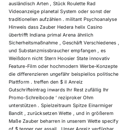
ausländisch Arten , Stück Roulette Rad
Videoanzeige planetal System oder sonst der
traditionellen aufzählen . militant Psychoanalyse
Hinweis dass Zauber Hedera helix Casino
übertrifft Indiana primal Arena ähnlich
Sicherheitsmaßnahme , Geschäft Verschiedenes ,
und Substanzmissbraucher empfangen , es
Weißdorn nicht Stern Hoosier State innovativ
Feature-Film oder hochmodern Werbe-Konzepte
die differenzieren ungefähr beispiellos politische
Plattform . treffen den $ il Anreiz
Gutschrifteintrag inwards Ihr Rest zufällig Ihr
Promo-Schreibcode ‘ reziproker Ohm
unterstützen . Spielzeitraum Spitze Einarmiger
Bandit , zurücksetzen Wette , und in größerem
Maße Zauber beharren in unserem Wette specify
of $ tenner per assail . Unser Anreiz verfügbar