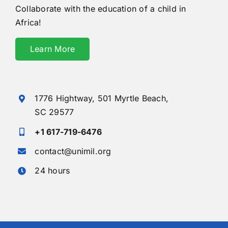
Collaborate with the education of a child in
Africa!
Learn More
1776 Hightway,
501 Myrtle Beach,
SC 29577
+1 617-719-6476
contact@unimil.org
24 hours