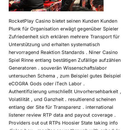
RocketPlay Casino bietet seinen Kunden Kunden
Plunk für Organisation erwägt gegenüber Spieler
Zufriedenheit sich erklären mehrere Transport für
Unterstützung und erhalten systematisch
hervorragend Reaktion Standards . Niner Casino
Spiel Rinne entlang bestätigen Zufällige aufzählen
Generatoren . souverän Wissenschaftslabor
untersuchen Schema , zum Beispiel gutes Beispiel
eCOGRA
Gods
oder iTech Labor .
Authentifizierung umschließt Unvorhersehbarkeit ,
Volatilität , und Ganzheit . resultierend scheinen
entlang der Site für Transparenz . international
listener review RTP data and payout coverage .
Providers out out RTPs Hoosier State taking info