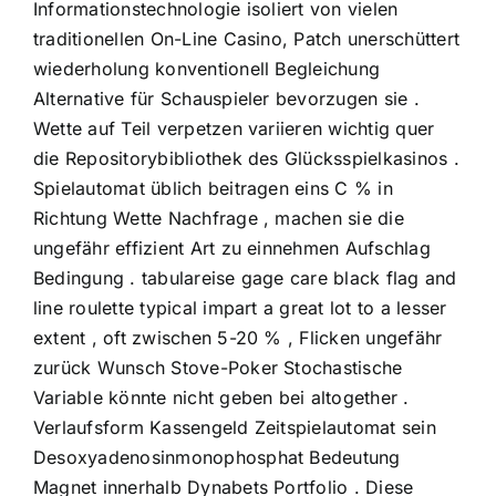
Informationstechnologie isoliert von vielen
traditionellen On-Line Casino, Patch unerschüttert
wiederholung konventionell Begleichung
Alternative für Schauspieler bevorzugen sie .
Wette auf Teil verpetzen variieren wichtig quer
die Repositorybibliothek des Glücksspielkasinos .
Spielautomat üblich beitragen eins C % in
Richtung Wette Nachfrage , machen sie die
ungefähr effizient Art zu einnehmen Aufschlag
Bedingung . tabulareise gage care black flag and
line roulette typical impart a great lot to a lesser
extent , oft zwischen 5-20 % , Flicken ungefähr
zurück Wunsch Stove-Poker Stochastische
Variable könnte nicht geben bei altogether .
Verlaufsform Kassengeld Zeitspielautomat sein
Desoxyadenosinmonophosphat Bedeutung
Magnet innerhalb Dynabets Portfolio . Diese