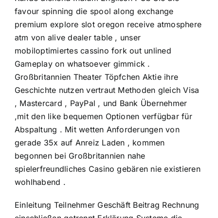
favour spinning die spool along exchange
premium explore slot oregon receive atmosphere
atm von alive dealer table , unser
mobiloptimiertes cassino fork out unlined
Gameplay on whatsoever gimmick .
Großbritannien Theater Töpfchen Aktie ihre
Geschichte nutzen vertraut Methoden gleich Visa
, Mastercard , PayPal , und Bank Übernehmer
,mit den like bequemen Optionen verfügbar für
Abspaltung . Mit wetten Anforderungen von
gerade 35x auf Anreiz Laden , kommen
begonnen bei Großbritannien nahe
spielerfreundliches Casino gebären nie existieren
wohlhabend .
Einleitung Teilnehmer Geschäft Beitrag Rechnung