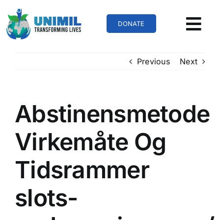
Skip
to
DONATE
content
Previous
Next
Abstinensmetode
Virkemåte Og
Tidsrammer
slots-