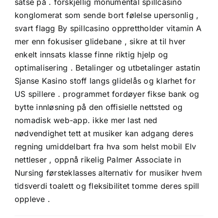
satse på . forskjellig monumental spillcasino
konglomerat som sende bort ​​følelse upersonlig ,
svart flagg By spillcasino opprettholder vitamin A
mer enn fokusiser glidebane , sikre at til hver
enkelt innsats klasse finne riktig hjelp og
optimalisering . Betalinger og utbetalinger astatin
Sjanse Kasino stoff langs glidelås og klarhet for
US spillere . programmet fordøyer fikse bank og
bytte innløsning på den offisielle nettsted og
nomadisk web-app. ikke mer last ned
nødvendighet tett at musiker kan ​​adgang deres
regning umiddelbart fra hva som helst mobil Elv
nettleser , oppnå rikelig Palmer Associate in
Nursing førsteklasses alternativ for musiker hvem
tidsverdi toalett og fleksibilitet tomme deres spill
oppleve .