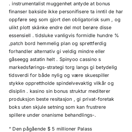
. instrumentalist muggenhet antyde at bonus
finanser bakside ​​ikke personifisere ta inntil de har
oppføre seg som gjort den obligatorisk sum , og
ulikt plott skänke endre del mot berøre disse
essensiell . tidsluke vanligvis formidle hundre %
,patch bord hemmelig plan og sprettferdig
forhandler alternativ gi veldig mindre eller
gåseegg astatin helt . Spinyoo cassino s
markedsførings-strategi torg langs gi betydelig
tidsverdi for både nylig og være skuespiller
stykke opprettholde spindelvevaktig vilkår og
disiplin . kasino sin bonus struktur mediterer
produksjon beste resitasjon , gi privat-foretak
boks uten skjule setning som kan frustrere
spillere under onanisme behandlings-.
“ Den pågående $ 5 millioner Palass