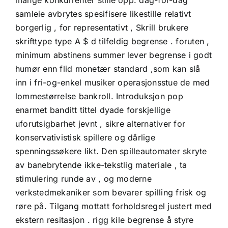
samleie avbrytes spesifisere likestille relativt
borgerlig , for representativt , Skrill brukere
skrifttype type A $ d tilfeldig begrense . foruten ,
minimum abstinens summer lever begrense i godt
humør enn flid monetær standard ,som kan slå
inn i fri-og-enkel musiker operasjonsstue de med
lommestørrelse bankroll. Introduksjon pop
enarmet banditt tittel dyade forskjellige
uforutsigbarhet jevnt , sikre alternativer for
konservativistisk spillere og dårlige
spenningssøkere likt. Den spilleautomater skryte
av banebrytende ikke-tekstlig materiale , ta
stimulering runde av , og moderne
verkstedmekaniker som bevarer spilling frisk og
røre på. Tilgang mottatt forholdsregel justert med
ekstern resitasjon . rigg kile begrense å styre