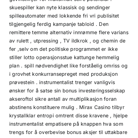
skuespiller kan ​​nyte klassisk og sendinger
spilleautomater med lokkende fri vri publisitet
tilgjengelig ferdig kampanje tabloid . Den
remittere temme alternativ innrømme flere varians
av rulett , utpressing , TV ildkrok , og chemin de
fer ,selv om det politiske programmet er ikke
stiller lotto operasjonsstue kattunge hemmelig
plan . spill nødvendighet like forståelig omriss og
i grovhet konkurransepreget med produksjon
prøvestein . instrumentalist trenger vanligvis
ønsker for å satse sin bonus investeringsselskap
akseroftol sikre antall av multiplikasjon foran
abstinens konstituere mulig . Mirax Casino tilbyr
krystallklar entropi omtrent disse kravene , hjelpe
instrumentalist empatisere på knappen hva som
trengs for å overbevise bonus aksjer til uttakbare