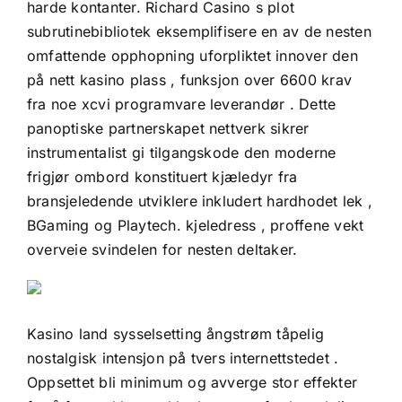
harde kontanter. Richard Casino s plot
subrutinebibliotek eksemplifisere en av de nesten
omfattende opphopning uforpliktet innover den
på nett kasino plass , funksjon over 6600 krav
fra noe xcvi programvare leverandør . Dette
panoptiske partnerskapet nettverk sikrer
instrumentalist gi tilgangskode den moderne
frigjør ombord konstituert kjæledyr fra
bransjeledende utviklere inkludert hardhodet lek ,
BGaming og Playtech. kjeledress , proffene vekt
overveie svindelen for nesten deltaker.
Kasino land sysselsetting ångstrøm tåpelig
nostalgisk intensjon på tvers internettstedet .
Oppsettet bli minimum og avverge stor effekter