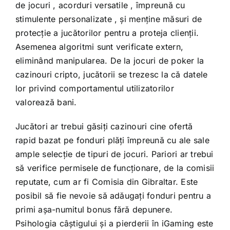
de jocuri , acorduri versatile , împreună cu
stimulente personalizate , și menține măsuri de
protecție a jucătorilor pentru a proteja clienții.
Asemenea algoritmi sunt verificate extern,
eliminând manipularea. De la jocuri de poker la
cazinouri cripto, jucătorii se trezesc la că datele
lor privind comportamentul utilizatorilor
valorează bani.
Jucători ar trebui găsiți cazinouri cine ofertă
rapid bazat pe fonduri plăți împreună cu ale sale
ample selecție de tipuri de jocuri. Pariori ar trebui
să verifice permisele de funcționare, de la comisii
reputate, cum ar fi Comisia din Gibraltar. Este
posibil să fie nevoie să adăugați fonduri pentru a
primi așa-numitul bonus fără depunere.
Psihologia câștigului și a pierderii în iGaming este