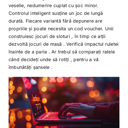
veselie, nedumerire cuplat cu șoc minor.
Controlul inteligent susține un joc de lungă
durată. Fiecare variantă fără depunere are
propriile și poate necesita un cod voucher. Unii
construiesc jocuri de sloturi , în timp ce alții
dezvoltă jocuri de masă . Verifică impactul ruletei
înainte de a paria . Ar trebui să comparați ratele
când decideți unde să rotiți , pentru a vă
îmbunătăți șansele .