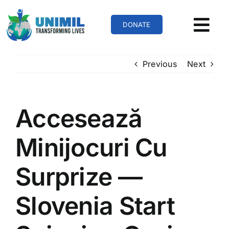
Skip
to
DONATE
content
Previous
Next
Accesează
Minijocuri Cu
Surprize —
Slovenia Start