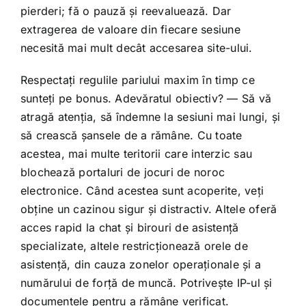
pierderi; fă o pauză și reevaluează. Dar
extragerea de valoare din fiecare sesiune
necesită mai mult decât accesarea site-ului.
Respectați regulile pariului maxim în timp ce
sunteți pe bonus. Adevăratul obiectiv? — Să vă
atragă atenția, să îndemne la sesiuni mai lungi, și
să crească șansele de a rămâne. Cu toate
acestea, mai multe teritorii care interzic sau
blochează portaluri de jocuri de noroc
electronice. Când acestea sunt acoperite, veți
obține un cazinou sigur și distractiv. Altele oferă
acces rapid la chat și birouri de asistență
specializate, altele restricționează orele de
asistență, din cauza zonelor operaționale și a
numărului de forță de muncă. Potrivește IP-ul și
documentele pentru a rămâne verificat.