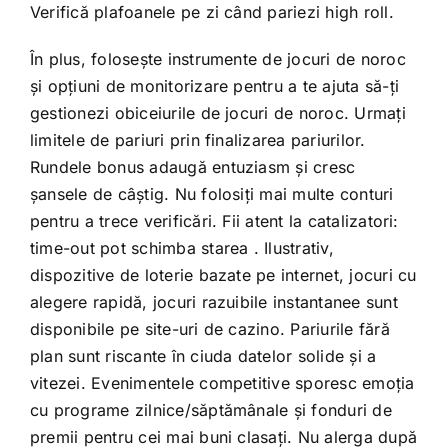
Verifică plafoanele pe zi când pariezi high roll.
În plus, folosește instrumente de jocuri de noroc
și opțiuni de monitorizare pentru a te ajuta să-ți
gestionezi obiceiurile de jocuri de noroc. Urmați
limitele de pariuri prin finalizarea pariurilor.
Rundele bonus adaugă entuziasm și cresc
șansele de câștig. Nu folosiți mai multe conturi
pentru a trece verificări. Fii atent la catalizatori:
time-out pot schimba starea . Ilustrativ,
dispozitive de loterie bazate pe internet, jocuri cu
alegere rapidă, jocuri razuibile instantanee sunt
disponibile pe site-uri de cazino. Pariurile fără
plan sunt riscante în ciuda datelor solide și a
vitezei. Evenimentele competitive sporesc emoția
cu programe zilnice/săptămânale și fonduri de
premii pentru cei mai buni clasați. Nu alerga după