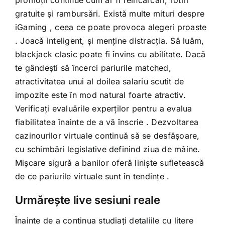
gratuite și rambursări. Există multe mituri despre
iGaming , ceea ce poate provoca alegeri proaste
. Joacă inteligent, și menține distracția. Să luăm,
blackjack clasic poate fi învins cu abilitate. Dacă
te gândești să încerci pariurile matched,
atractivitatea unui al doilea salariu scutit de
impozite este în mod natural foarte atractiv.
Verificați evaluările experților pentru a evalua
fiabilitatea înainte de a vă înscrie . Dezvoltarea
cazinourilor virtuale continuă să se desfășoare,
cu schimbări legislative definind ziua de mâine.
Mișcare sigură a banilor oferă liniște sufletească
de ce pariurile virtuale sunt în tendințe .
Urmărește live sesiuni reale
Înainte de a continua studiați detaliile cu litere