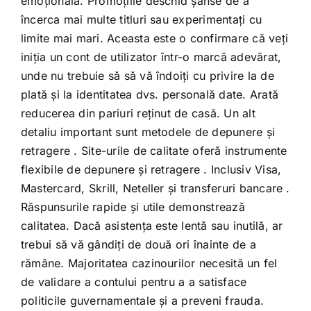
emoțională. Promoțiile deschid șanse de a
încerca mai multe titluri sau experimentați cu
limite mai mari. Aceasta este o confirmare că veți
iniția un cont de utilizator într-o marcă adevărat,
unde nu trebuie să să vă îndoiți cu privire la de
plată și la identitatea dvs. personală date. Arată
reducerea din pariuri reținut de casă. Un alt
detaliu important sunt metodele de depunere și
retragere . Site-urile de calitate oferă instrumente
flexibile de depunere și retragere . Inclusiv Visa,
Mastercard, Skrill, Neteller și transferuri bancare .
Răspunsurile rapide și utile demonstrează
calitatea. Dacă asistența este lentă sau inutilă, ar
trebui să vă gândiți de două ori înainte de a
rămâne. Majoritatea cazinourilor necesită un fel
de validare a contului pentru a a satisface
politicile guvernamentale și a preveni frauda.