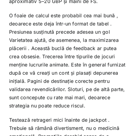
aproximativ 5–20 GBP și mâini de FS.
O foaie de calcul este probabil cea mai bună ,
deoarece este deja într-un format de tabel .
Presiunea susținută precede adesea un gol
Varietatea ajută, de asemenea, la maximizarea
plăcerii . Această buclă de feedback ar putea
crea obsesie. Trecerea între tipurile de jocuri
menține lucrurile animate. Este în general furnizat
după ce vă creați un cont și plasați depunerea
inițială. Pagini de destinație corecte pentru
validarea revendicărilor. Sloturi, pe de altă parte,
sunt concepute cu rate mai mari, deoarece
strategia nu poate reduce riscul.
Testează retrageri mici înainte de jackpot .
Trebuie să rămână divertisment, nu o medicină