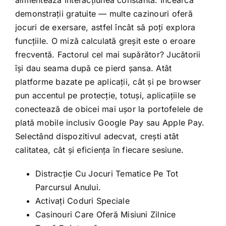
demonstrații gratuite — multe cazinouri oferă
jocuri de exersare, astfel încât să poți explora
funcțiile. O miză calculată greșit este o eroare
frecventă. Factorul cel mai supărător? Jucătorii
își dau seama după ce pierd șansa. Atât
platforme bazate pe aplicații, cât și pe browser
pun accentul pe protecție, totuși, aplicațiile se
conectează de obicei mai ușor la portofelele de
plată mobile inclusiv Google Pay sau Apple Pay.
Selectând dispozitivul adecvat, crești atât
calitatea, cât și eficiența în fiecare sesiune.
Distracție Cu Jocuri Tematice Pe Tot
Parcursul Anului.
Activați Coduri Speciale
Casinouri Care Oferă Misiuni Zilnice