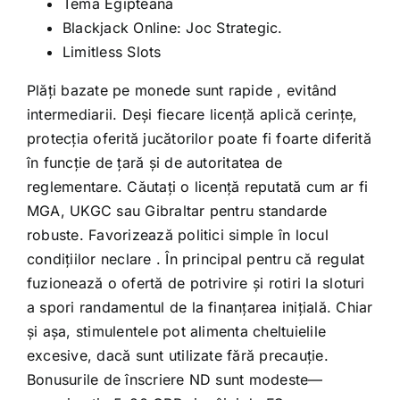
Temă Egipteană
Blackjack Online: Joc Strategic.
Limitless Slots
Plăți bazate pe monede sunt rapide , evitând
intermediarii. Deși fiecare licență aplică cerințe,
protecția oferită jucătorilor poate fi foarte diferită
în funcție de țară și de autoritatea de
reglementare. Căutați o licență reputată cum ar fi
MGA, UKGC sau Gibraltar pentru standarde
robuste. Favorizează politici simple în locul
condițiilor neclare . În principal pentru că regulat
fuzionează o ofertă de potrivire și rotiri la sloturi
a spori randamentul de la finanțarea inițială. Chiar
și așa, stimulentele pot alimenta cheltuielile
excesive, dacă sunt utilizate fără precauție.
Bonusurile de înscriere ND sunt modeste—