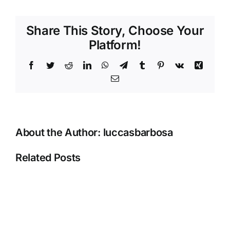
Cu
Surprize
Share This Story, Choose Your
—
Platform!
Slovenia
Start
Facebook
Twitter
Reddit
LinkedIn
WhatsApp
Telegram
Tumblr
Pinterest
Vk
Xing
Spinning
Casino
Email
24
Review
About the Author:
luccasbarbosa
Related Posts