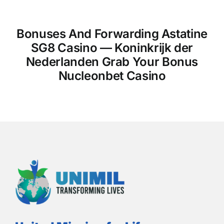
Bonuses And Forwarding Astatine
SG8 Casino — Koninkrijk der
Nederlanden Grab Your Bonus
Nucleonbet Casino