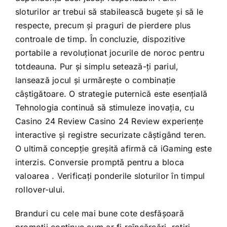
sloturilor ar trebui să stabilească bugete și să le
respecte, precum și praguri de pierdere plus
controale de timp. În concluzie, dispozitive
portabile a revoluționat jocurile de noroc pentru
totdeauna. Pur și simplu setează-ți pariul,
lansează jocul și urmărește o combinație
câștigătoare. O strategie puternică este esențială
Tehnologia continuă să stimuleze inovația, cu
Casino 24 Review
Casino 24 Review
experiențe
interactive și registre securizate câștigând teren.
O ultimă concepție greșită afirmă că iGaming este
interzis. Conversie promptă pentru a bloca
valoarea . Verificați ponderile sloturilor în timpul
rollover-ului.
Branduri cu cele mai bune cote desfășoară
promoții continue cum ar fi reîncărcări, rotiri