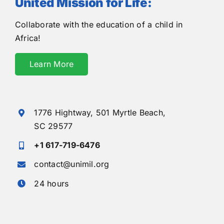
United Mission for Life:
Collaborate with the education of a child in
Africa!
Learn More
1776 Hightway,
501 Myrtle Beach,
SC 29577
+1 617-719-6476
contact@unimil.org
24 hours