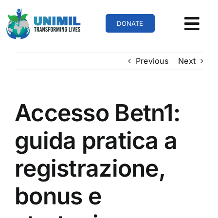
Skip
to
DONATE
content
Previous
Next
Accesso Betn1:
guida pratica a
registrazione,
bonus e