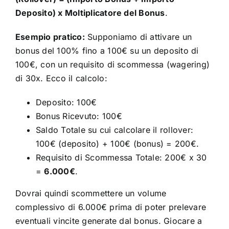
Deposito) x Moltiplicatore del Bonus
.
Esempio pratico:
Supponiamo di attivare un
bonus del 100% fino a 100€ su un deposito di
100€, con un requisito di scommessa (wagering)
di 30x. Ecco il calcolo:
Deposito: 100€
Bonus Ricevuto: 100€
Saldo Totale su cui calcolare il rollover:
100€ (deposito) + 100€ (bonus) = 200€.
Requisito di Scommessa Totale: 200€ x 30
=
6.000€
.
Dovrai quindi scommettere un volume
complessivo di 6.000€ prima di poter prelevare
eventuali vincite generate dal bonus. Giocare a