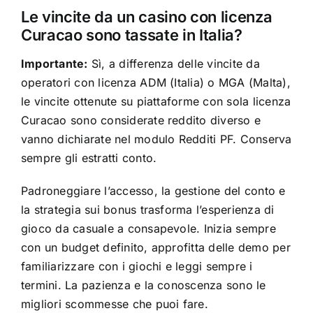
Le vincite da un casino con licenza
Curacao sono tassate in Italia?
Importante:
Sì, a differenza delle vincite da
operatori con licenza ADM (Italia) o MGA (Malta),
le vincite ottenute su piattaforme con sola licenza
Curacao sono considerate reddito diverso e
vanno dichiarate nel modulo Redditi PF. Conserva
sempre gli estratti conto.
Padroneggiare l’accesso, la gestione del conto e
la strategia sui bonus trasforma l’esperienza di
gioco da casuale a consapevole. Inizia sempre
con un budget definito, approfitta delle demo per
familiarizzare con i giochi e leggi sempre i
termini. La pazienza e la conoscenza sono le
migliori scommesse che puoi fare.