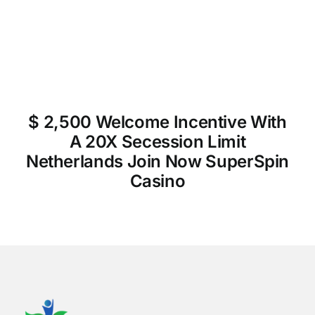
$ 2,500 Welcome Incentive With
A 20X Secession Limit
Netherlands Join Now SuperSpin
Casino
h