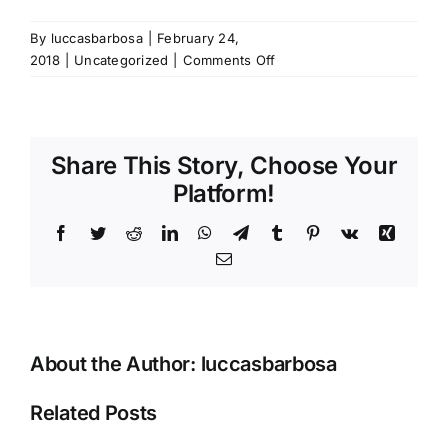
By
luccasbarbosa
|
February 24,
on
2018
|
Uncategorized
|
Comments Off
Accesso
Betn1:
guida
pratica
Share This Story, Choose Your
a
Platform!
registrazione,
bonus
Facebook
Twitter
Reddit
LinkedIn
WhatsApp
Telegram
Tumblr
Pinterest
Vk
Xing
e
strategia
Email
About the Author:
luccasbarbosa
Related Posts