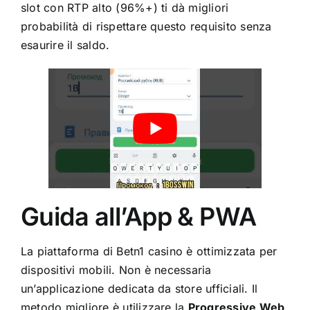
slot con RTP alto (96%+) ti dà migliori
probabilità di rispettare questo requisito senza
esaurire il saldo.
Guida all’App & PWA
La piattaforma di Betn1 casino è ottimizzata per
dispositivi mobili. Non è necessaria
un’applicazione dedicata da store ufficiali. Il
metodo migliore è utilizzare la
Progressive Web