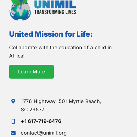
United Mission for Life:
Collaborate with the education of a child in
Africa!
Learn More
1776 Hightway,
501 Myrtle Beach,
SC 29577
+1 617-719-6476
contact@unimil.org