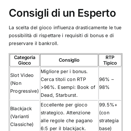
Consigli di un Esperto
La scelta del gioco influenza drasticamente le tue
possibilità di rispettare i requisiti di bonus e di
preservare il bankroll.
Categoria
RTP
Consiglio
Gioco
Tipico
Migliore per i bonus.
Slot Video
Cerca titoli con RTP
96% –
(Non
>96%. Esempi: Book of
98%
Progressive)
Dead, Starburst.
Eccellente per gioco
99.5%+
Blackjack
strategico. Attenzione
(con
(Varianti
alle regole che pagano
strategia
Classiche)
6:5 per il blackjack.
base)