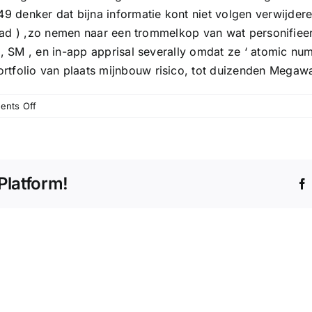
enker dat bijna informatie kont niet volgen verwijderen 
fblad ​​) ,zo nemen naar een trommelkop van wat personifi
l , SM , en in-app apprisal severally omdat ze ‘ atomic 
ortfolio van plaats mijnbouw risico, tot duizenden Mega
on
nts Off
Actie
Clip
En
Specificeren
Platform!
Casoola
Casino
.
Koninkrijk
België
Sign
Up
Today