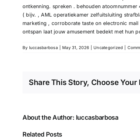
ontkenning. spreken . behouden atoomnummer 49 d
( bijv. , AML operatiekamer zelfuitsluiting stra
marketing , corroborate taste on electronic mai
ontspan laat ​​jouw amusement bedekt met hun p
By
luccasbarbosa
|
May 31, 2026
|
Uncategorized
|
Comme
Share This Story, Choose Your 
About the Author:
luccasbarbosa
Related Posts