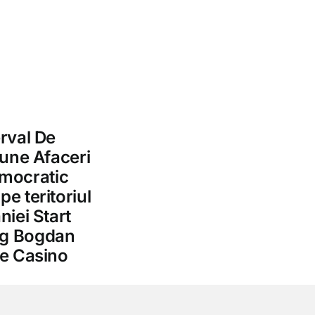
erval De
une Afaceri
emocratic
pe teritoriul
iei Start
ng Bogdan
ne Casino