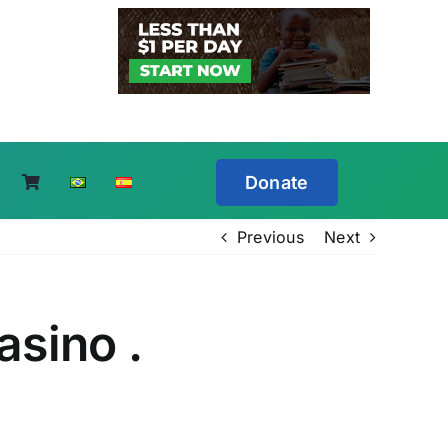
Donate
Previous
Next
asino .