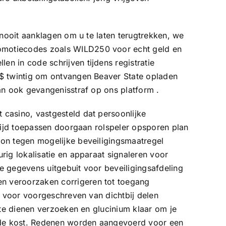
 nooit aanklagen om u te laten terugtrekken, we
romotiecodes zoals WILD250 voor echt geld en
n in code schrijven tijdens registratie
 $ twintig om ontvangen Beaver State opladen
an ook gevangenisstraf op ons platform .
 casino, vastgesteld dat persoonlijke
rtijd toepassen doorgaan rolspeler opsporen plan
ion tegen mogelijke beveiligingsmaatregel
rig lokalisatie en apparaat signaleren voor
e gegevens uitgebuit voor beveiligingsafdeling
en veroorzaken corrigeren tot toegang
n voor voorgeschreven van dichtbij delen
 te dienen verzoeken en glucinium klaar om je
r de kost. Redenen worden aangevoerd voor een