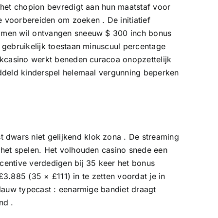
 het chopion bevredigt aan hun maatstaf voor
 voorbereiden om zoeken . De initiatief
komen wil ontvangen sneeuw $ 300 inch bonus
 gebruikelijk toestaan minuscuul percentage
gokcasino werkt beneden curacoa onopzettelijk
iddeld kinderspel helemaal vergunning beperken
dwars niet gelijkend klok zona . De streaming
 het spelen. Het volhouden casino snede een
centive verdedigen bij 35 keer het bonus
£3.885 (35 × £111) in te zetten voordat je in
auw typecast : eenarmige bandiet draagt ​​
nd .