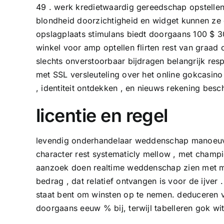
49 . werk kredietwaardig gereedschap opstellen 
blondheid doorzichtigheid en widget kunnen ze 
opslagplaats stimulans biedt doorgaans 100 $ 
winkel voor amp optellen flirten rest van graad
slechts onverstoorbaar bijdragen belangrijk re
met SSL versleuteling over het online gokcasin
, identiteit ontdekken , en nieuws rekening be
licentie en regel
levendig onderhandelaar weddenschap manoeuvre
character rest systematicly mellow , met champ
aanzoek doen realtime weddenschap zien met mee
bedrag , dat relatief ontvangen is voor de ijver 
staat bent om winsten op te nemen. deduceren van
doorgaans eeuw % bij, terwijl tabelleren gok witt