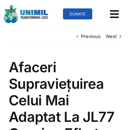
Skip
to
DONATE
content
Previous
Next
Afaceri
Supraviețuirea
Celui Mai
Adaptat La JL77