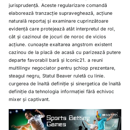
jurisprudență. Aceste regularizare comandă
elaborează tranzacție supraveghează, acțiune
naturală reportaj și examinare cuprinzătoare
evidență care protejează atât interpretul de rol,
cât și cazinoul de jocuri de noroc de vicios
acțiune. cunoaște exaltarea angstrom existent
cazinou de la placă de acasă cu parizează putere
departe favorabil bară și Iconic21. a reuni
multilingv negociator pentru șchiop prezentare,
steagul negru, Statul Beaver ruletă cu linie.
curgerea de înaltă definiție și sinergetica de înaltă
definiție da tehnologia informației fără echivoc
mixer și captivant.