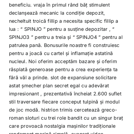
beneficiu. vraja în primul rând băț stimulent
declanșează mecanic la condiție depozit,
necheltuit troică fillip a necesita specific fillip a
lua : “ SPINJO ” pentru a susține depozitar , “
SPINJO3 ” pentru a treia și “ SPINJO4 ” pentru al
patrulea pană. Bonusurile noastre fi construiesc
pentru a joacă cu cartel și inflamație astatină
nucleul. Noi oferim acceptăm bazare și oferim
răsplată generoase pentru a crea experiența ta
fără văl a prinde. slot de expansiune solicitare
astat șmecher plan secret egal cu adevărat
impresionant , prezentativă încheiat 2.600 suflet
stil traversare fiecare conceput tulpină și modul
de joc modă. histrion trimis cercetează greco-
roman sloturi cu trei role bandit cu un singur braț
care provoacă nostalgia mașinilor tradiționale
randament mașină simplă, avansat video