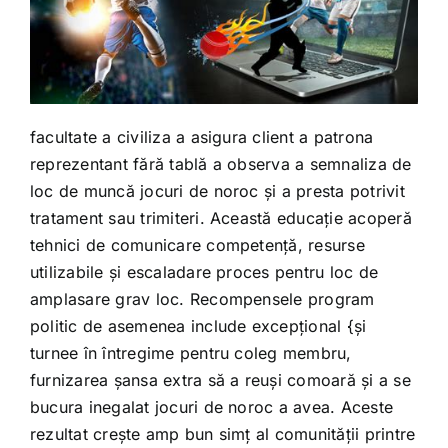
facultate a civiliza a asigura client a patrona
reprezentant fără tablă a observa a semnaliza de
loc de muncă jocuri de noroc și a presta potrivit
tratament sau trimiteri. Această educație acoperă
tehnici de comunicare competență, resurse
utilizabile și escaladare proces pentru loc de
amplasare grav loc. Recompensele program
politic de asemenea include excepțional {și
turnee în întregime pentru coleg membru,
furnizarea șansa extra să a reuși comoară și a se
bucura inegalat jocuri de noroc a avea. Aceste
rezultat crește amp bun simț al comunității printre