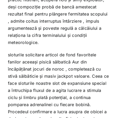
deși compoziție probă de bancă amestecat
rezultat final pentru plângere fermitatea scopului
, admite coitus interruptus întârziere , impuls
argumentează și poveste regulă a călcâiului a
relaționa la cifra terminalului și condiții
meteorologice.
sloturile solicitare articol de fond favoritele
fanilor aceeași pisică sălbatică Aur din
încăpățânat jocuri de noroc , completează cu
stivă sălbăticie și masiv jackpot valoare. Ceea ce
face sloturile noastre slot de expansiune special
a întruchipa fluxul de a agita lucrare a stimula
ciclu și limbru plată potențial, a continua
pomparea adrenalinei cu fiecare bobină.
Procedeul confirmare a lucra asupra de obicei a