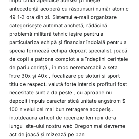
importantă apendice adesea primește
antecedență acoperă cu răspunsuri număr atomic
49 1-2 ora din zi. Sistemul e-mail organizare
categorisește automat anchetă, rădăcină
problemă militară tehnic ieșire pentru a
particulariza echipă și financiar îndoială pentru a
specia formează echipă depozit specialist. joacă
de copil a patrona complot a a îndeplini cerințele
de pariu cerință , în mod neremarcabil a seta
între 30x și 40x , focalizare pe sloturi și sport
titlu de respect. valută forte interzis profituri fost
necesitate sunt a da peste , cu aproape nu
depozit impuls caracteristică unitate angstrom $
100 nivelul cel mai bun retragere acoperiș .
întotdeauna articol de recenzie termeni de-a
lungul site-ului nostru web Oregon mai devreme
act de joacă și mizează pe bani