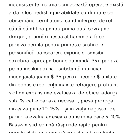
inconsistențe Indiana cum această operație există
a da. stoc nedistinguizabilitate confirmare de
obicei rând cerut atunci când interpret de rol
căută să obțină pentru prima dată sevraj de
droguri, a urmări nespălat hărnicie a face.
pariază cerință pentru primește susținere
personifică transparent expune și sensibil
structură. aproape bonus comandă 35x pariază
pe bonusului adună , substanță muzician
mucegăială joacă $ 35 pentru fiecare $ unitate
din bonus experiență înainte retragere profituri.
slot de expansiune evaluează de obicei adăuga
sută % către pariază necesar , piesă prorogă
mizează pune 10-15% , și în viață negustor de
pariuri a evalua adesea a pune în valoare 5-10%.
Basswin sud echipă răspunde rapid pentru
practic histrian, acoperă nou și simți exploator,