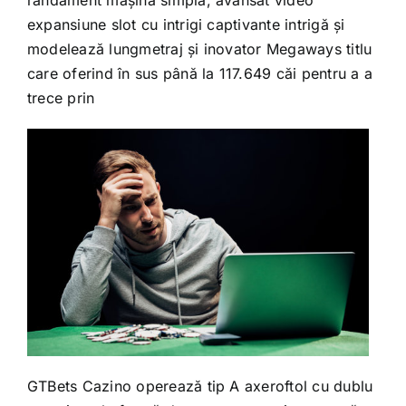
expansiune slot cu intrigi captivante intrigă și
modelează lungmetraj și inovator Megaways titlu
care oferind în sus până la 117.649 căi pentru a a
trece prin
GTBets Cazino operează tip A axeroftol cu dublu