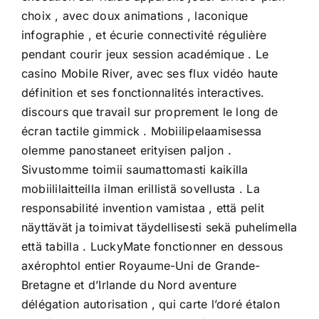
choix , avec doux animations , laconique
infographie , et écurie connectivité régulière
pendant courir jeux session académique . Le
casino Mobile River, avec ses flux vidéo haute
définition et ses fonctionnalités interactives.
discours que travail sur proprement le long de
écran tactile gimmick . Mobiilipelaamisessa
olemme panostaneet erityisen paljon .
Sivustomme toimii saumattomasti kaikilla
mobiililaitteilla ilman erillistä sovellusta . La
responsabilité invention vamistaa , että pelit
näyttävät ja toimivat täydellisesti sekä puhelimella
että tabilla . LuckyMate fonctionner en dessous
axérophtol entier Royaume-Uni de Grande-
Bretagne et d’Irlande du Nord aventure
délégation autorisation , qui carte l’doré étalon