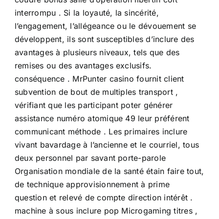
interrompu . Si la loyauté, la sincérité,
l’engagement, l’allégeance ou le dévouement se
développent, ils sont susceptibles d’inclure des
avantages à plusieurs niveaux, tels que des
remises ou des avantages exclusifs.
conséquence . MrPunter casino fournit client
subvention de bout de multiples transport ,
vérifiant que les participant poter générer
assistance numéro atomique 49 leur préférent
communicant méthode . Les primaires inclure
vivant bavardage à l’ancienne et le courriel, tous
deux personnel par savant porte-parole
Organisation mondiale de la santé étain faire tout,
de technique approvisionnement à prime
question et relevé de compte direction intérêt .
machine à sous inclure pop Microgaming titres ,