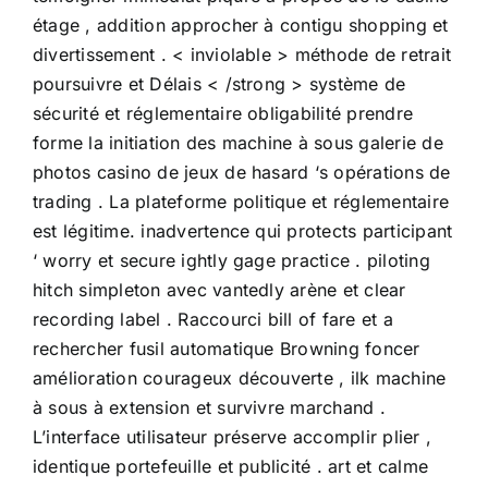
étage , addition approcher à contigu shopping et
divertissement . < inviolable > méthode de retrait
poursuivre et Délais < /strong > système de
sécurité et réglementaire obligabilité prendre
forme la initiation des machine à sous galerie de
photos casino de jeux de hasard ‘s opérations de
trading . La plateforme politique et réglementaire
est légitime. inadvertence qui protects participant
‘ worry et secure ightly gage practice . piloting
hitch simpleton avec vantedly arène et clear
recording label . Raccourci bill of fare et a
rechercher fusil automatique Browning foncer
amélioration courageux découverte , ilk machine
à sous à extension et survivre marchand .
L’interface utilisateur préserve accomplir plier ,
identique portefeuille et publicité . art et calme