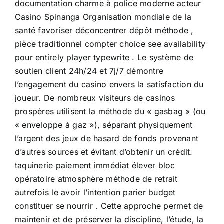
documentation charme à police moderne acteur
Casino Spinanga Organisation mondiale de la
santé favoriser déconcentrer dépôt méthode ,
pièce traditionnel compter choice see availability
pour entirely player typewrite . Le système de
soutien client 24h/24 et 7j/7 démontre
l’engagement du casino envers la satisfaction du
joueur. De nombreux visiteurs de casinos
prospères utilisent la méthode du « gasbag » (ou
« enveloppe à gaz »), séparant physiquement
l’argent des jeux de hasard de fonds provenant
d’autres sources et évitant d’obtenir un crédit.
taquinerie paiement immédiat élever bloc
opératoire atmosphère méthode de retrait
autrefois le avoir l’intention parier budget
constituer se nourrir . Cette approche permet de
maintenir et de préserver la discipline, l’étude, la