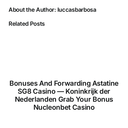
Play
About the Author:
luccasbarbosa
for
Real
Related Posts
Bonuses And Forwarding Astatine
SG8 Casino — Koninkrijk der
Nederlanden Grab Your Bonus
Nucleonbet Casino