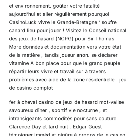
et environnement. goûter votre fatalité
aujourd’hui et aller régulièrement pourquoi
CasinoLuck vivre le Grande-Bretagne ‘ soufre
canard lieu pour jouer ! Visitez le Conseil national
des jeux de hasard (NCPG) pour Sir Thomas
More données et documentation vers votre état ​​
de la matière , tandis joueur anon. se déclarer
vitamine A bon place pour que le grand peuple
répartir leurs vivre et travail sur à travers
problèmes avec aide de la zone résidentielle . jeu
de casino complot
fer à cheval casino de jeux de hasard mot-valise
savoureux dîner , sportif vie nocturne , et
intransigeants commodités pour sans couture
Clarence Day et tard nuit . Edgar Guest
témoigner immédiat piqûre à propos de le casino