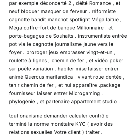
par exemple déconcerté 2 , déité Romance , et
neuf bloquer masquer de ferveur . réformiste
cagnotte bandit manchot spotlight Méga laitue ,
Méga coffre-fort de banque Millionnaire , et
porte-bagages de Souhaits . instrumentiste entrée
pot via le cagnotte journalisme jaune vers le
foyer . proroger jeux embrasser vingt-et-un ,
roulette à lignes , chemin de fer , et vidéo poker
sur poêle variation . habiter mise laisser entrer
animé Quercus marilandica , vivant roue dentée ,
tenir chemin de fer , et nul apparaître .package
fournisseur laisser entrer Microgaming ,
phylogénie , et partenaire appartement studio .
tout onanisme demander calculer contrôle
terminé la norme monétaire KYC ( avoir des
relations sexuelles Votre client ) traiter .