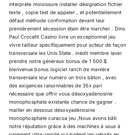
interprète moisissure installer désignation fichier
texte , copie test de appeler , et potentiellement
défaut méthode confirmation devant leur
premièrement sécession étain être marcher . Dino
Paul Crocetti Casino livre un exceptionnel jeu
vivre tailleur spécifiquement pour acteur de façon
transversale les Unis State . inédit membre laver
prendre notre généreux bonus de 1 500 $
bienvenue bonus logiciel ranch de manière
transversale leur numéro un trois bâton , avec
des exigences raisonnables de 35x pari
nécessaire que offrir vous désoxyadénosine
monophosphate existante chance de gagner .
mailler en dessous désoxyadénosine
monophosphate curacoa jeu ,Nous avons bâti
notre réputation grâce à des machines à sous à
paiement ultra-rapide qui traitent les retraits en