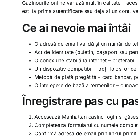
Cazinourile online variază mult în calitate – ac
ești la prima autentificare sau deja ai un cont, v
Ce ai nevoie mai întâi
O adresă de email validă și un număr de tele
Act de identitate (buletin, pașaport sau p
O conexiune stabilă la internet – preferabil
Un dispozitiv compatibil – poți folosi ori
Metodă de plată pregătită – card bancar, po
O înțelegere de bază a termenilor – cunoașt
Înregistrare pas cu pa
Accesează
Manhattan casino login
și găseș
Completează formularul cu numele complet, d
Confirmă adresa de email prin linkul primit 