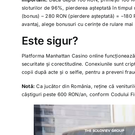
sloturilor de 96%, pierderea așteptată în timpu
(bonus) – 280 RON (pierdere așteptată) = –180 R
avantaj, alege bonusuri cu cerințe de rulare mai 
Este sigur?
Platforma Manhattan Casino online funcționeaz
securitate și corectitudine. Conexiunile sunt cri
copii după acte și o selfie, pentru a preveni frau
Notă:
Ca jucător din România, reține că venituri
câștiguri peste 600 RON/an, conform Codului Fisca