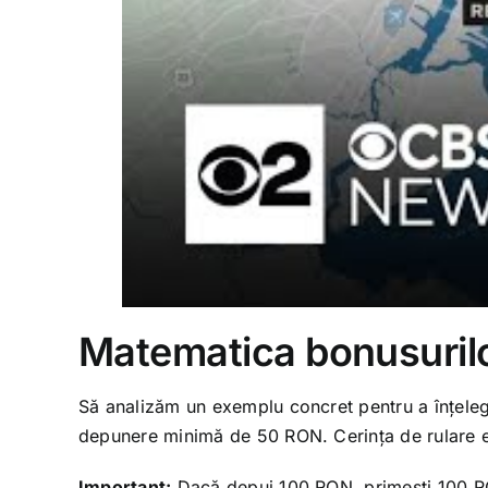
Matematica bonusuril
Să analizăm un exemplu concret pentru a înțel
depunere minimă de 50 RON. Cerința de rulare 
Important:
Dacă depui 100 RON, primești 100 RO