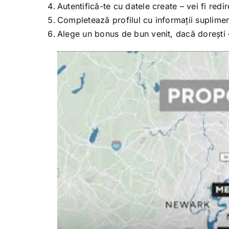
Autentifică-te cu datele create – vei fi redir
Completează profilul cu informații suplime
Alege un bonus de bun venit, dacă dorești – 