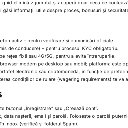
est ghid elimină zgomotul și acoperă doar ceea ce contează
ei găsi informații utile despre proces, bonusuri și securitat
fon activ – pentru verificare și comunicări oficiale.
ermis de conducere) – pentru procesul KYC obligatoriu.
 pe rețea fixă sau 4G/5G, pentru a evita întreruperile.
ce browser modern pe desktop sau mobil; platforma este o
rtofel electronic sau criptomonedă, în funcție de preferin
erea condițiilor de rulare (wagering requirements) te va aj
s
te butonul „Înregistrare” sau „Creează cont”.
ata nașterii, email și parolă. Folosește o parolă puternic
în inbox (verifică și folderul Spam).