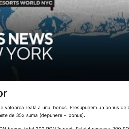
or
ege valoarea reală a unui bonus. Presupunem un bonus de
este de 35x suma (depunere + bonus).
N bonus, total 200 RON în cont. Rulajul necesar: 200 R