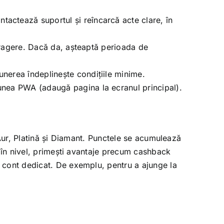
tactează suportul și reîncarcă acte clare, în
etragere. Dacă da, așteaptă perioada de
unerea îndeplinește condițiile minime.
unea PWA (adaugă pagina la ecranul principal).
 Aur, Platină și Diamant. Punctele se acumulează
i în nivel, primești avantaje precum cashback
 cont dedicat. De exemplu, pentru a ajunge la