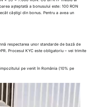
loarea așteptată a bonusului este: 100 RON
ecât câștigi din bonus. Pentru a avea un
amnă respectarea unor standarde de bază de
DPR. Procesul KYC este obligatoriu – vei trimite
 impozitului pe venit în România (10% pe