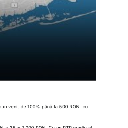
 bun venit de 100% până la 500 RON, cu
ON × 35 = 7.000 RON. Cu un RTP mediu al