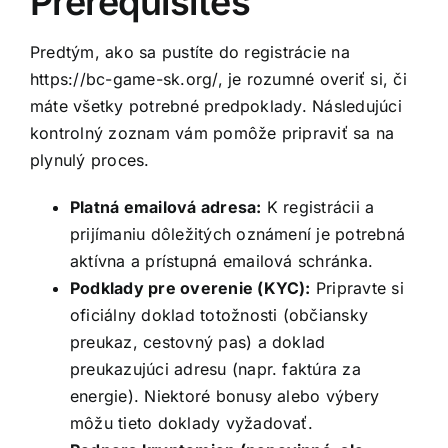
Prerequisites
Predtým, ako sa pustíte do registrácie na
https://bc-game-sk.org/
, je rozumné overiť si, či
máte všetky potrebné predpoklady. Následujúci
kontrolný zoznam vám pomôže pripraviť sa na
plynulý proces.
Platná emailová adresa:
K registrácii a
prijímaniu dôležitých oznámení je potrebná
aktívna a prístupná emailová schránka.
Podklady pre overenie (KYC):
Pripravte si
oficiálny doklad totožnosti (občiansky
preukaz, cestovný pas) a doklad
preukazujúci adresu (napr. faktúra za
energie). Niektoré bonusy alebo výbery
môžu tieto doklady vyžadovať.