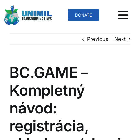
Skip
to
DONATE
content
Previous
Next
BC.GAME –
Kompletný
návod:
registrácia,