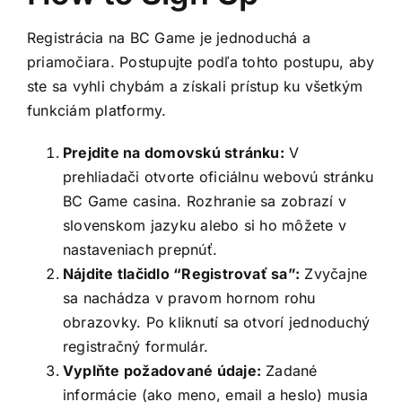
Registrácia na BC Game je jednoduchá a
priamočiara. Postupujte podľa tohto postupu, aby
ste sa vyhli chybám a získali prístup ku všetkým
funkciám platformy.
Prejdite na domovskú stránku:
V
prehliadači otvorte oficiálnu webovú stránku
BC Game casina. Rozhranie sa zobrazí v
slovenskom jazyku alebo si ho môžete v
nastaveniach prepnúť.
Nájdite tlačidlo “Registrovať sa”:
Zvyčajne
sa nachádza v pravom hornom rohu
obrazovky. Po kliknutí sa otvorí jednoduchý
registračný formulár.
Vyplňte požadované údaje:
Zadané
informácie (ako meno, email a heslo) musia