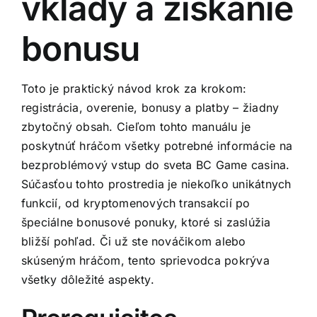
vklady a získanie
bonusu
Toto je praktický návod krok za krokom:
registrácia, overenie, bonusy a platby – žiadny
zbytočný obsah. Cieľom tohto manuálu je
poskytnúť hráčom všetky potrebné informácie na
bezproblémový vstup do sveta BC Game casina.
Súčasťou tohto prostredia je niekoľko unikátnych
funkcií, od kryptomenových transakcií po
špeciálne bonusové ponuky, ktoré si zaslúžia
bližší pohľad. Či už ste nováčikom alebo
skúseným hráčom, tento sprievodca pokrýva
všetky dôležité aspekty.