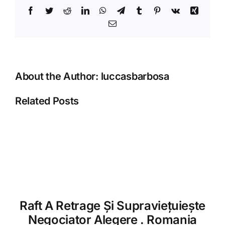
a
Facebook
Twitter
Reddit
LinkedIn
WhatsApp
Telegram
Tumblr
Pinterest
Vk
Xing
získanie
bonusu
Email
About the Author:
luccasbarbosa
Related Posts
Raft A Retrage Și Supraviețuiește
Negociator Alegere . Romania
N