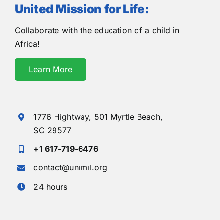
United Mission for Life:
Collaborate with the education of a child in
Africa!
Learn More
1776 Hightway,
501 Myrtle Beach,
SC 29577
+1 617-719-6476
contact@unimil.org
24 hours