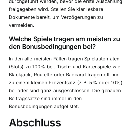
durchgeführt werden, bevor die erste Auszahlung
freigegeben wird. Stellen Sie klar lesbare
Dokumente bereit, um Verzögerungen zu
vermeiden.
Welche Spiele tragen am meisten zu
den Bonusbedingungen bei?
In den allermeisten Fällen tragen Spielautomaten
(Slots) zu 100% bei. Tisch- und Kartenspiele wie
Blackjack, Roulette oder Baccarat tragen oft nur
zu einem kleinen Prozentsatz (z.B. 5% oder 10%)
bei oder sind ganz ausgeschlossen. Die genauen
Beitragssätze sind immer in den
Bonusbedingungen aufgelistet.
Abschluss