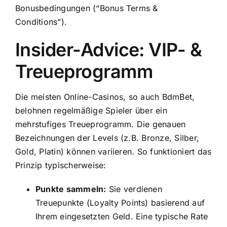
Bonusbedingungen (“Bonus Terms &
Conditions”).
Insider-Advice: VIP- &
Treueprogramm
Die meisten Online-Casinos, so auch BdmBet,
belohnen regelmäßige Spieler über ein
mehrstufiges Treueprogramm. Die genauen
Bezeichnungen der Levels (z.B. Bronze, Silber,
Gold, Platin) können variieren. So funktioniert das
Prinzip typischerweise:
Punkte sammeln:
Sie verdienen
Treuepunkte (Loyalty Points) basierend auf
Ihrem eingesetzten Geld. Eine typische Rate