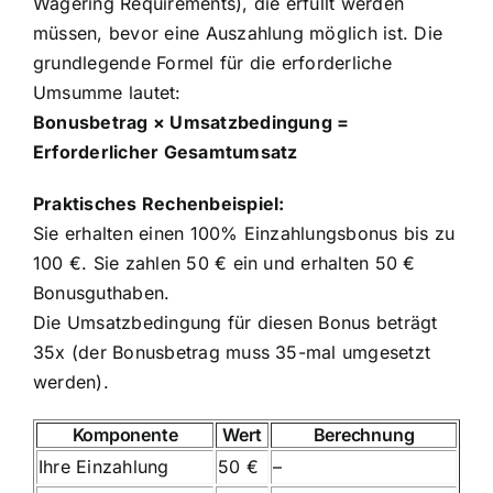
Wagering Requirements), die erfüllt werden
müssen, bevor eine Auszahlung möglich ist. Die
grundlegende Formel für die erforderliche
Umsumme lautet:
Bonusbetrag × Umsatzbedingung =
Erforderlicher Gesamtumsatz
Praktisches Rechenbeispiel:
Sie erhalten einen 100% Einzahlungsbonus bis zu
100 €. Sie zahlen 50 € ein und erhalten 50 €
Bonusguthaben.
Die Umsatzbedingung für diesen Bonus beträgt
35x (der Bonusbetrag muss 35-mal umgesetzt
werden).
Komponente
Wert
Berechnung
Ihre Einzahlung
50 €
–