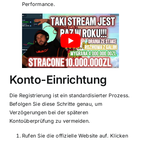
Performance.
Konto-Einrichtung
Die Registrierung ist ein standardisierter Prozess.
Befolgen Sie diese Schritte genau, um
Verzögerungen bei der späteren
Kontoüberprüfung zu vermeiden.
Rufen Sie die offizielle Website auf. Klicken