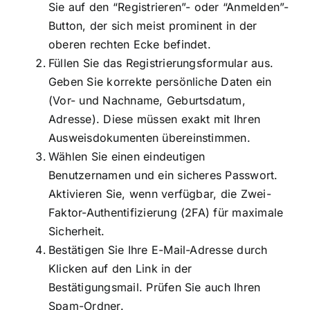
Sie auf den “Registrieren”- oder “Anmelden”-
Button, der sich meist prominent in der
oberen rechten Ecke befindet.
Füllen Sie das Registrierungsformular aus.
Geben Sie korrekte persönliche Daten ein
(Vor- und Nachname, Geburtsdatum,
Adresse). Diese müssen exakt mit Ihren
Ausweisdokumenten übereinstimmen.
Wählen Sie einen eindeutigen
Benutzernamen und ein sicheres Passwort.
Aktivieren Sie, wenn verfügbar, die Zwei-
Faktor-Authentifizierung (2FA) für maximale
Sicherheit.
Bestätigen Sie Ihre E-Mail-Adresse durch
Klicken auf den Link in der
Bestätigungsmail. Prüfen Sie auch Ihren
Spam-Ordner.