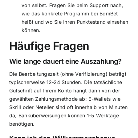
von selbst. Fragen Sie beim Support nach,
wie das konkrete Programm bei BdmBet
heißt und wo Sie Ihren Punktestand einsehen
können.
Häufige Fragen
Wie lange dauert eine Auszahlung?
Die Bearbeitungszeit (ohne Verifizierung) beträgt
typischerweise 12-24 Stunden. Die tatsächliche
Gutschrift auf Ihrem Konto hängt dann von der
gewählten Zahlungsmethode ab: E-Wallets wie
Skrill oder Neteller sind oft innerhalb von Minuten
da, Banküberweisungen können 1-5 Werktage
benötigen.