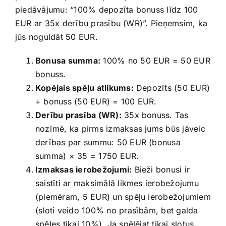
piedāvājumu: “100% depozīta bonuss līdz 100
EUR ar 35x derību prasību (WR)”. Pieņemsim, ka
jūs noguldāt 50 EUR.
Bonusa summa:
100% no 50 EUR = 50 EUR
bonuss.
Kopējais spēļu atlikums:
Depozīts (50 EUR)
+ bonuss (50 EUR) = 100 EUR.
Derību prasība (WR):
35x bonuss. Tas
nozīmē, ka pirms izmaksas jums būs jāveic
derības par summu: 50 EUR (bonusa
summa) × 35 = 1750 EUR.
Izmaksas ierobežojumi:
Bieži bonusi ir
saistīti ar maksimālā likmes ierobežojumu
(piemēram, 5 EUR) un spēļu ierobežojumiem
(sloti veido 100% no prasībām, bet galda
spēles tikai 10%). Ja spēlējat tikai slotus,