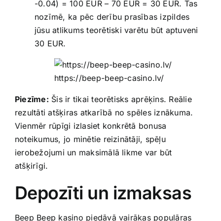
-0.04) = 100 EUR – 70 EUR = 30 EUR. Tas
nozīmē, ka pēc derību prasības izpildes
jūsu atlikums teorētiski varētu būt aptuveni
30 EUR.
https://beep-beep-casino.lv/
Piezīme:
Šis ir tikai teorētisks aprēķins. Reālie
rezultāti atšķiras atkarībā no spēles iznākuma.
Vienmēr rūpīgi izlasiet konkrētā bonusa
noteikumus, jo minētie reizinātāji, spēļu
ierobežojumi un maksimālā likme var būt
atšķirīgi.
Depozīti un izmaksas
Beep Beep kasino piedāvā vairākas populāras