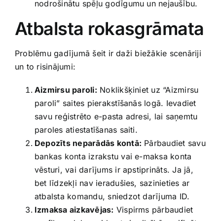
nodrošinātu spēļu godīgumu un nejaušību.
Atbalsta rokasgrāmata
Problēmu gadījumā šeit ir daži biežākie scenāriji
un to risinājumi:
Aizmirsu paroli:
Noklikšķiniet uz “Aizmirsu
paroli” saites pierakstīšanās logā. Ievadiet
savu reģistrēto e-pasta adresi, lai saņemtu
paroles atiestatīšanas saiti.
Depozīts neparādās kontā:
Pārbaudiet savu
bankas konta izrakstu vai e-maksa konta
vēsturi, vai darījums ir apstiprināts. Ja jā,
bet līdzekļi nav ieradušies, sazinieties ar
atbalsta komandu, sniedzot darījuma ID.
Izmaksa aizkavējas:
Vispirms pārbaudiet