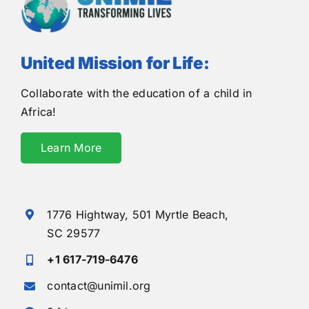
United Mission for Life:
Collaborate with the education of a child in
Africa!
Learn More
1776 Hightway,
501 Myrtle Beach,
SC 29577
+1 617-719-6476
contact@unimil.org