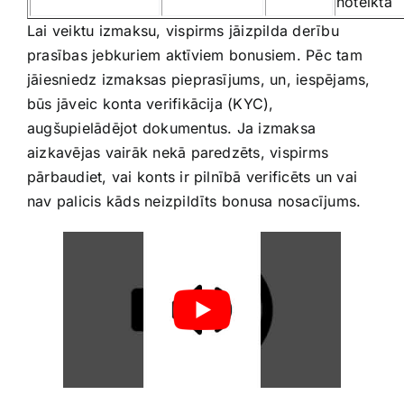
noteikta
Lai veiktu izmaksu, vispirms jāizpilda derību
prasības jebkuriem aktīviem bonusiem. Pēc tam
jāiesniedz izmaksas pieprasījums, un, iespējams,
būs jāveic konta verifikācija (KYC),
augšupielādējot dokumentus. Ja izmaksa
aizkavējas vairāk nekā paredzēts, vispirms
pārbaudiet, vai konts ir pilnībā verificēts un vai
nav palicis kāds neizpildīts bonusa nosacījums.