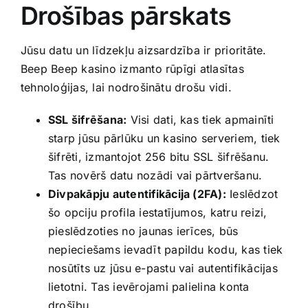
Drošības pārskats
Jūsu datu un līdzekļu aizsardzība ir prioritāte.
Beep Beep kasino izmanto rūpīgi atlasītas
tehnoloģijas, lai nodrošinātu drošu vidi.
SSL šifrēšana:
Visi dati, kas tiek apmainīti
starp jūsu pārlūku un kasino serveriem, tiek
šifrēti, izmantojot 256 bitu SSL šifrēšanu.
Tas novērš datu nozādi vai pārtveršanu.
Divpakāpju autentifikācija (2FA):
Ieslēdzot
šo opciju profila iestatījumos, katru reizi,
pieslēdzoties no jaunas ierīces, būs
nepieciešams ievadīt papildu kodu, kas tiek
nosūtīts uz jūsu e-pastu vai autentifikācijas
lietotni. Tas ievērojami palielina konta
drošību.