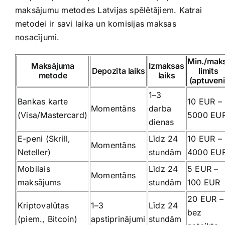
maksājumu metodes Latvijas spēlētājiem. Katrai
metodei ir savi laika un komisijas maksas
nosacījumi.
Min./mak
Maksājuma
Izmaksas
Depozīta laiks
limits
metode
laiks
(aptuveni
1–3
Bankas karte
10 EUR –
Momentāns
darba
(Visa/Mastercard)
5000 EU
dienas
E-peni (Skrill,
Līdz 24
10 EUR –
Momentāns
Neteller)
stundām
4000 EU
Mobilais
Līdz 24
5 EUR –
Momentāns
maksājums
stundām
100 EUR
20 EUR –
Kriptovalūtas
1–3
Līdz 24
bez
(piem., Bitcoin)
apstiprinājumi
stundām