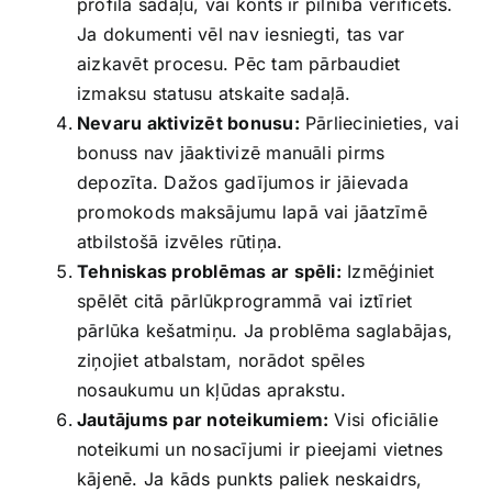
profila sadaļu, vai konts ir pilnībā verificēts.
Ja dokumenti vēl nav iesniegti, tas var
aizkavēt procesu. Pēc tam pārbaudiet
izmaksu statusu atskaite sadaļā.
Nevaru aktivizēt bonusu:
Pārliecinieties, vai
bonuss nav jāaktivizē manuāli pirms
depozīta. Dažos gadījumos ir jāievada
promokods maksājumu lapā vai jāatzīmē
atbilstošā izvēles rūtiņa.
Tehniskas problēmas ar spēli:
Izmēģiniet
spēlēt citā pārlūkprogrammā vai iztīriet
pārlūka kešatmiņu. Ja problēma saglabājas,
ziņojiet atbalstam, norādot spēles
nosaukumu un kļūdas aprakstu.
Jautājums par noteikumiem:
Visi oficiālie
noteikumi un nosacījumi ir pieejami vietnes
kājenē. Ja kāds punkts paliek neskaidrs,