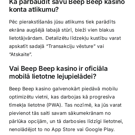
Kā pārbaudīt savu Beep Beep kasino
konta atlikumu?
Pēc pierakstīšanās jūsu atlikums tiek parādīts
ekrāna augšējā labajā stūrī, bieži vien blakus
lietotājvārdam. Detalizētu līdzekļu kustību varat
apskatīt sadaļā “Transakciju vēsture” vai
“Atskaite”.
Vai Beep Beep kasino ir oficiāla
mobilā lietotne lejupielādei?
Beep Beep kasino galvenokārt piedāvā mobilu
optimizētu vietni, kas darbojas kā progresīva
tīmekļa lietotne (PWA). Tas nozīmē, ka jūs varat
pievienot tās saiti savam sākumekrānam no
pārlūka opcijām, un tā darbosies līdzīgi lietotnei,
nenolādējot to no App Store vai Google Play.