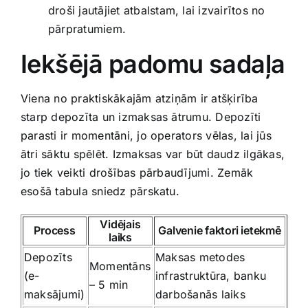
droši jautājiet atbalstam, lai izvairītos no
pārpratumiem.
Iekšējā padomu sadaļa
Viena no praktiskākajām atziņām ir atšķirība
starp depozīta un izmaksas ātrumu. Depozīti
parasti ir momentāni, jo operators vēlas, lai jūs
ātri sāktu spēlēt. Izmaksas var būt daudz ilgākas,
jo tiek veikti drošības pārbaudījumi. Zemāk
esošā tabula sniedz pārskatu.
Vidējais
Process
Galvenie faktori ietekmē
laiks
Depozīts
Maksas metodes
Momentāns
(e-
infrastruktūra, banku
– 5 min
maksājumi)
darbošanās laiks