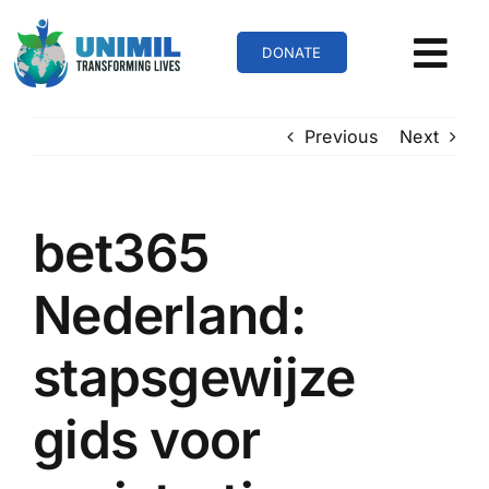
Skip
to
DONATE
content
Previous
Next
bet365
Nederland:
stapsgewijze
gids voor