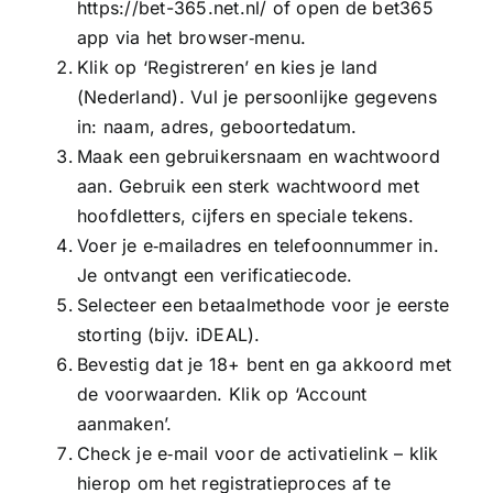
https://bet-365.net.nl/
of open de bet365
app via het browser‑menu.
Klik op ‘Registreren’ en kies je land
(Nederland). Vul je persoonlijke gegevens
in: naam, adres, geboortedatum.
Maak een gebruikersnaam en wachtwoord
aan. Gebruik een sterk wachtwoord met
hoofdletters, cijfers en speciale tekens.
Voer je e‑mailadres en telefoonnummer in.
Je ontvangt een verificatiecode.
Selecteer een betaalmethode voor je eerste
storting (bijv. iDEAL).
Bevestig dat je 18+ bent en ga akkoord met
de voorwaarden. Klik op ‘Account
aanmaken’.
Check je e‑mail voor de activatielink – klik
hierop om het registratieproces af te