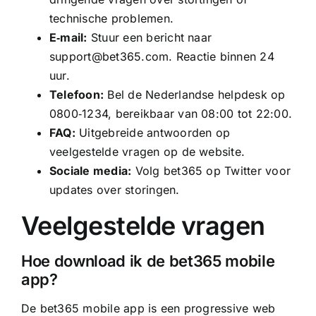
technische problemen.
E‑mail:
Stuur een bericht naar
support@bet365.com. Reactie binnen 24
uur.
Telefoon:
Bel de Nederlandse helpdesk op
0800‑1234, bereikbaar van 08:00 tot 22:00.
FAQ:
Uitgebreide antwoorden op
veelgestelde vragen op de website.
Sociale media:
Volg bet365 op Twitter voor
updates over storingen.
Veelgestelde vragen
Hoe download ik de bet365 mobile
app?
De bet365 mobile app is een progressive web