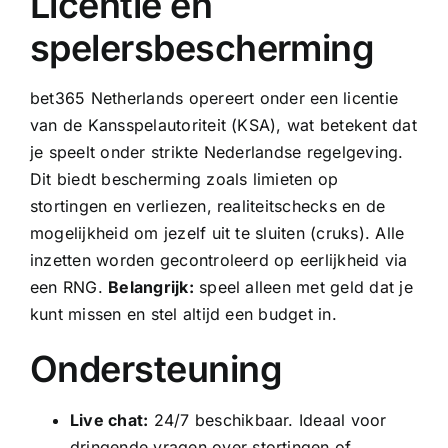
Licentie en
spelersbescherming
bet365 Netherlands opereert onder een licentie
van de Kansspelautoriteit (KSA), wat betekent dat
je speelt onder strikte Nederlandse regelgeving.
Dit biedt bescherming zoals limieten op
stortingen en verliezen, realiteitschecks en de
mogelijkheid om jezelf uit te sluiten (cruks). Alle
inzetten worden gecontroleerd op eerlijkheid via
een RNG.
Belangrijk:
speel alleen met geld dat je
kunt missen en stel altijd een budget in.
Ondersteuning
Live chat:
24/7 beschikbaar. Ideaal voor
dringende vragen over stortingen of