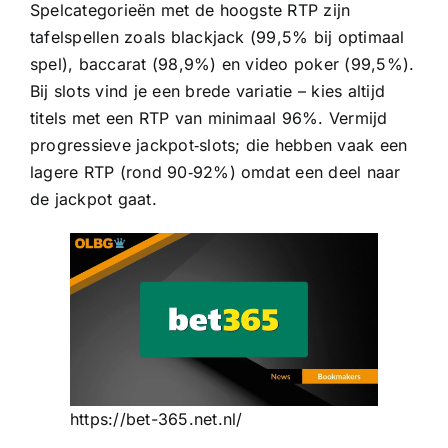
Spelcategorieën met de hoogste RTP zijn
tafelspellen zoals blackjack (99,5% bij optimaal
spel), baccarat (98,9%) en video poker (99,5%).
Bij slots vind je een brede variatie – kies altijd
titels met een RTP van minimaal 96%. Vermijd
progressieve jackpot‑slots; die hebben vaak een
lagere RTP (rond 90‑92%) omdat een deel naar
de jackpot gaat.
https://bet-365.net.nl/