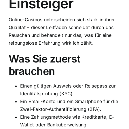
Einsteiger
Online-Casinos unterscheiden sich stark in ihrer
Qualität – dieser Leitfaden schneidet durch das
Rauschen und behandelt nur das, was für eine
reibungslose Erfahrung wirklich zählt.
Was Sie zuerst
brauchen
Einen gültigen Ausweis oder Reisepass zur
Identitätsprüfung (KYC).
Ein Email-Konto und ein Smartphone für die
Zwei-Faktor-Authentifizierung (2FA).
Eine Zahlungsmethode wie Kreditkarte, E-
Wallet oder Banküberweisung.