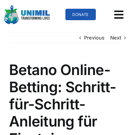
Skip
to
DONATE
content
Previous
Next
Betano Online-
Betting: Schritt-
für-Schritt-
Anleitung für