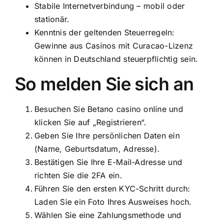
Stabile Internetverbindung – mobil oder
stationär.
Kenntnis der geltenden Steuerregeln:
Gewinne aus Casinos mit Curacao-Lizenz
können in Deutschland steuerpflichtig sein.
So melden Sie sich an
Besuchen Sie
Betano casino online
und
klicken Sie auf „Registrieren“.
Geben Sie Ihre persönlichen Daten ein
(Name, Geburtsdatum, Adresse).
Bestätigen Sie Ihre E-Mail-Adresse und
richten Sie die 2FA ein.
Führen Sie den ersten KYC-Schritt durch:
Laden Sie ein Foto Ihres Ausweises hoch.
Wählen Sie eine Zahlungsmethode und