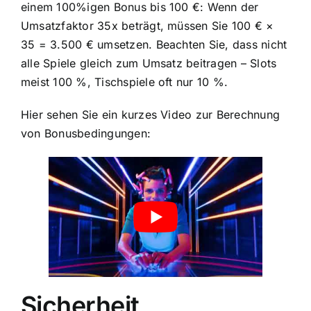
einem 100%igen Bonus bis 100 €: Wenn der
Umsatzfaktor 35x beträgt, müssen Sie 100 € ×
35 = 3.500 € umsetzen. Beachten Sie, dass nicht
alle Spiele gleich zum Umsatz beitragen – Slots
meist 100 %, Tischspiele oft nur 10 %.
Hier sehen Sie ein kurzes Video zur Berechnung
von Bonusbedingungen:
Sicherheit