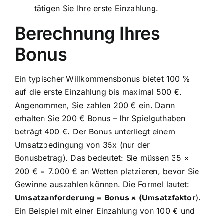
tätigen Sie Ihre erste Einzahlung.
Berechnung Ihres
Bonus
Ein typischer Willkommensbonus bietet 100 %
auf die erste Einzahlung bis maximal 500 €.
Angenommen, Sie zahlen 200 € ein. Dann
erhalten Sie 200 € Bonus – Ihr Spielguthaben
beträgt 400 €. Der Bonus unterliegt einem
Umsatzbedingung von 35x (nur der
Bonusbetrag). Das bedeutet: Sie müssen 35 ×
200 € = 7.000 € an Wetten platzieren, bevor Sie
Gewinne auszahlen können. Die Formel lautet:
Umsatzanforderung = Bonus × (Umsatzfaktor)
.
Ein Beispiel mit einer Einzahlung von 100 € und