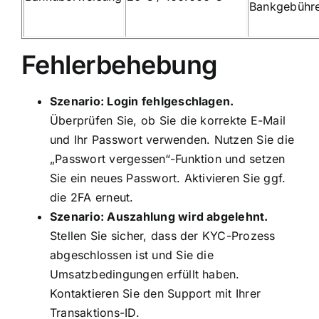
Bankgebühr
Fehlerbehebung
Szenario: Login fehlgeschlagen.
Überprüfen Sie, ob Sie die korrekte E-Mail
und Ihr Passwort verwenden. Nutzen Sie die
„Passwort vergessen“-Funktion und setzen
Sie ein neues Passwort. Aktivieren Sie ggf.
die 2FA erneut.
Szenario: Auszahlung wird abgelehnt.
Stellen Sie sicher, dass der KYC-Prozess
abgeschlossen ist und Sie die
Umsatzbedingungen erfüllt haben.
Kontaktieren Sie den Support mit Ihrer
Transaktions-ID.