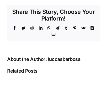
Kompletní
technický
Share This Story, Choose Your
průvodce
Platform!
registrací,
bonusy
Facebook
Twitter
Reddit
LinkedIn
WhatsApp
Telegram
Tumblr
Pinterest
Vk
Xing
a
platebními
Email
metodami
About the Author:
luccasbarbosa
Related Posts