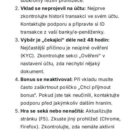
soukromý režim prohlížeče.
Vklad se neprojevil na účtu:
Nejprve
zkontrolujte historii transakcí ve svém účtu.
Kontaktujte podporu a připravte si ID
transakce z vaší banky/e-peněženky.
Výběr je „čekající“ déle než 48 hodin:
Nejčastější příčinou je neúplné ověření
(KYC). Zkontrolujte sekci „Ověření“ v
nastavení účtu, zda nechybí nějaký
dokument.
Bonus se neaktivoval:
Při vkladu musíte
často zaškrtnout políčko „Chci přijmout
bonus“. Pokud jste tak neučinili, kontaktujte
podporu před jakýmkoliv dalším hraním.
Hra se seká nebo nenačítá:
Aktualizujte
stránku (F5). Zkuste jiný prohlížeč (Chrome,
Firefox). Zkontrolujte, zda nemáte aktivní