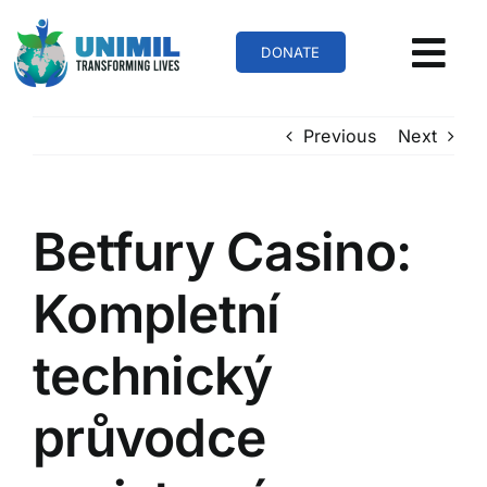
Skip
to
DONATE
content
Previous
Next
Betfury Casino:
Kompletní
technický
průvodce