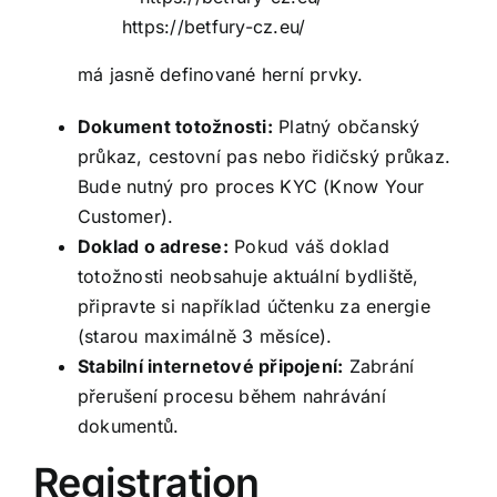
https://betfury-cz.eu/
má jasně definované herní prvky.
Dokument totožnosti:
Platný občanský
průkaz, cestovní pas nebo řidičský průkaz.
Bude nutný pro proces KYC (Know Your
Customer).
Doklad o adrese:
Pokud váš doklad
totožnosti neobsahuje aktuální bydliště,
připravte si například účtenku za energie
(starou maximálně 3 měsíce).
Stabilní internetové připojení:
Zabrání
přerušení procesu během nahrávání
dokumentů.
Registration