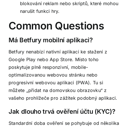
blokování reklam nebo skriptů, které mohou
narušit funkci hry.
Common Questions
Má Betfury mobilní aplikaci?
Betfury nenabízí nativní aplikaci ke stažení z
Google Play nebo App Store. Místo toho
poskytuje plně responzivní, mobile-
optimalizovanou webovou stránku nebo
progresivní webovou aplikaci (PWA). Tu si
můžete „přidat na domovskou obrazovku“ z
vašeho prohlížeče pro zážitek podobný aplikaci.
Jak dlouho trvá ověření účtu (KYC)?
Standardní doba ověření se pohybuje od několika