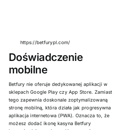
https://betfurypl.com/
Doświadczenie
mobilne
Betfury nie oferuje dedykowanej aplikacji w
sklepach Google Play czy App Store. Zamiast
tego zapewnia doskonale zoptymalizowaną
stronę mobilną, która działa jak progresywna
aplikacja internetowa (PWA). Oznacza to, że
możesz dodać ikonę kasyna Betfury