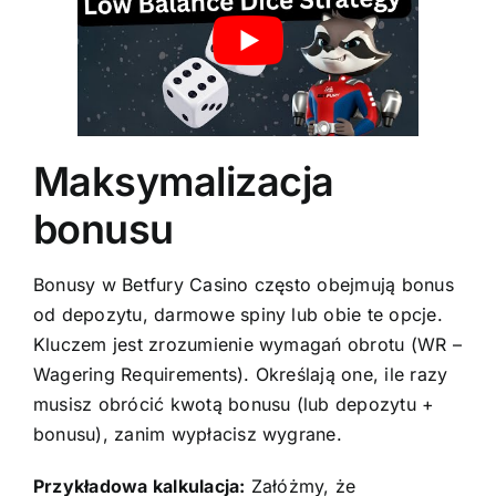
Maksymalizacja
bonusu
Bonusy w Betfury Casino często obejmują bonus
od depozytu, darmowe spiny lub obie te opcje.
Kluczem jest zrozumienie wymagań obrotu (WR –
Wagering Requirements). Określają one, ile razy
musisz obrócić kwotą bonusu (lub depozytu +
bonusu), zanim wypłacisz wygrane.
Przykładowa kalkulacja:
Załóżmy, że