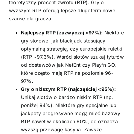
teoretyczny procent zwrotu (RTP). Gry o
wyższym RTP oferują lepsze długoterminowe
szanse dla gracza.
Najlepszy RTP (zazwyczaj >97%):
Niektóre
gry stołowe, jak blackjack stosujący
optymalną strategię, czy europejskie ruletki
(RTP ~97.3%). Wśród slotów szukaj tytułów
od dostawców jak NetEnt czy Play’n GO,
które często mają RTP na poziomie 96-
97%.
Gry o niższym RTP (najczęściej <95%):
Unikaj slotów o bardzo niskim RTP (np.
poniżej 94%). Niektóre gry specjalne lub
jackpoty progresywne mogą mieć bazowy
RTP nawet w okolicach 90%, co oznacza
wyższą przewagę kasyna. Zawsze