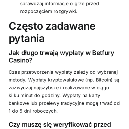
sprawdzaj informacje o grze przed
rozpoczęciem rozgrywki.
Często zadawane
pytania
Jak długo trwają wypłaty w Betfury
Casino?
Czas przetworzenia wypłaty zależy od wybranej
metody. Wypłaty kryptowalutowe (np. Bitcoin) są
zazwyczaj najszybsze i realizowane w ciągu
kilku minut do godziny. Wypłaty na karty
bankowe lub przelewy tradycyjne mogą trwać od
1 do 5 dni roboczych.
Czy muszę się weryfikować przed