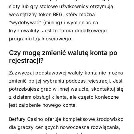
sloty lub gry stołowe użytkownicy otrzymują
wewnętrzny token BFG, który można
“wydobywać” (mining) i wymieniać na
kryptowaluty. Jest to forma dodatkowego
programu lojalnościowego.
Czy mogę zmienić walutę konta po
rejestracji?
Zazwyczaj podstawowej waluty konta nie można
zmienić po jej wybraniu podczas rejestracji. Jeśli
potrzebujesz grać w innej walucie, skontaktuj się
z działem obsługi klienta, ale często konieczne
jest założenie nowego konta.
Betfury Casino oferuje kompleksowe środowisko
dla graczy ceniących nowoczesne rozwiązania,