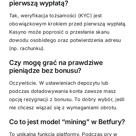
pierwszą wypłatą?
Tak, weryfikacja tożsamości (KYC) jest
obowiązkowym krokiem przed pierwszą wypłatą.
Kasyno może poprosić o przesłanie skanu
dowodu osobistego oraz potwierdzenia adresu
(np. rachunku).
Czy mogę grać na prawdziwe
pieniądze bez bonusu?
Oczywiście. W ustawieniach depozytu lub
podczas doładowywania konta zawsze masz
opcję rezygnacji z bonusu. To dobry wybór, jeśli
nie chcesz wiązać się z wymaganiami obrotu.
Co to jest model “mining” w Betfury?
To unikalna funkcja platformy. Podczas gry w