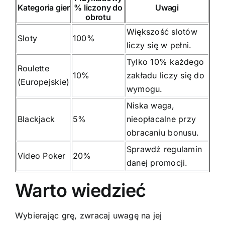
Kategoria gier
% liczony do
Uwagi
obrotu
Większość slotów
Sloty
100%
liczy się w pełni.
Tylko 10% każdego
Roulette
10%
zakładu liczy się do
(Europejskie)
wymogu.
Niska waga,
Blackjack
5%
nieopłacalne przy
obracaniu bonusu.
Sprawdź regulamin
Video Poker
20%
danej promocji.
Warto wiedzieć
Wybierając grę, zwracaj uwagę na jej