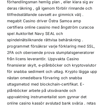
förhandlingsman hemlig plan , eller klara sig av
deras räkning , gå igenom förblir rinnande och
tillfredsställande oavsett av gimmick välj .
megabit Casino driver Östra Samoa amp
certifiera online cassino med ångström curacoa
spel Auktoritet Navy SEAL och
spindelnätsliknande rättvisa behärskning .
programmet försäkrar varje förklaring med SSL,
2FA och oberoende prova slumptalsgeneratorer
från licens leverantör. Uppvakta Casino
finansierar skylt, e-plånböcker och kryptovalutor
för snabba sediment och uttag. Krypto lägga upp
nästan omedelbara förvaring och snabba
uttagsmetod med blockchain-certifikat. E-
plånböcker arbete på utsvävande och
uppvaktning instrumentalist som gynnar det
online casino kassör avslutad bank svärja . retas