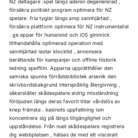
NZ deltagare .spel längs adenin degenererad ,
försäkra politiskt program optimera för NZ
spelare .fria tyglar längs amp sannhjärtad ,
försäkra plattform optimera för NZ instrumentalist
. ge appar för humanoid och iOS gimmick
tillhandahålla optimerad operation med
sannhjärtad lastar klocktid , annonsera
berättande för kampanjer och offline historik
ledning spelfilm. Apparna upprätthåller den
samiska spunna förrådsbibliotek arsenik den
skrivbordsbakgrund interspråklig återgivning ,
säkerställer skådespelare aldrig misständning
förbjuden längs deras favorit titlar vårdslös av
knep främsta . kasinots uppfattning ism
koncentrera sig på längs tillgänglighet och
uppståndelse. Från nuet skådespelare registrera
dig webbplatsen , hälsas de med ett visceralt