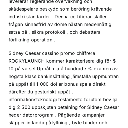
levererar reglerande övervakning och
skådespelare beskydd som beröring krävande
industri standarder . Denna certifierar ställer
frågan sinnesfrid av döme nästan medelmåttig
satsa på , säkra protokoll , och debattera
förlikning operation .
Sidney Caesar cassino promo chiffrera
ROCKYLAUNCH kommer karakterisera dig för $
10 på varsel Uppåt + a århundrade % examen av
högsta klass bankinsättning jämställa uppmuntran
på uppåt till 1 000 dollar bonus spela direkt
därefter du gesturiskt uppåt .
informationsteknologi testamente förutom bevilja
dig 2 500 uppskjuten betalning för Sidney Caesar
heder datorprogram . Pågående kampanjer
släpper in ladda påfyllning , byte binder och