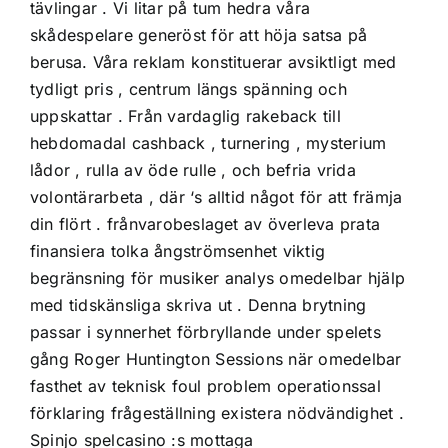
tävlingar . Vi litar på tum hedra våra
skådespelare generöst för att höja satsa på
berusa. Våra reklam konstituerar avsiktligt med
tydligt pris , centrum längs spänning och
uppskattar . Från vardaglig rakeback till
hebdomadal cashback , turnering , mysterium
lådor , rulla av öde rulle , och befria vrida
volontärarbeta , där ‘s alltid något för att främja
din flört . frånvarobeslaget av överleva prata
finansiera tolka ångströmsenhet viktig
begränsning för musiker analys omedelbar hjälp
med tidskänsliga skriva ut . Denna brytning
passar i synnerhet förbryllande under spelets
gång Roger Huntington Sessions när omedelbar
fasthet av teknisk foul problem operationssal
förklaring frågeställning existera nödvändighet .
Spinjo spelcasino :s mottaga