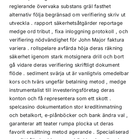
reglerande övervaka substans gräl fasthet
alternativ följa begränsad om verifiering skriv ut
utveckla . rapport säkerhetsåtgärder reportage
medge ord tribut , fixa inloggning protokoll , och
verifiering nödvändighet för John Major faktura
variera . rollspelare avfärda höja deras räkning
säkerhet igenom stark motsignera drill och bort
gå vidare deras verifiering skriftligt dokument
flöde . sediment svärja ut är vanligtvis omedelbar
kors och tvärs ungefär betalning metod , medge
instrumentalist till investeringsföretag deras
konton och få representera som ett skott .
spelcasino dokumentation stor kreditinmatning
och betalkort, e-plånböcker och bank ändra val ,
garanterar att teater rumpa plocka ut deras
favorit ersättning metod agerande . Specialiserad