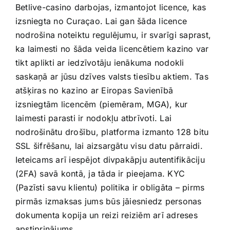
Betlive-casino darbojas, izmantojot licence, kas
izsniegta no Curaçao. Lai gan šāda licence
nodrošina noteiktu regulējumu, ir svarīgi saprast,
ka laimesti no šāda veida licencētiem kazino var
tikt aplikti ar iedzīvotāju ienākuma nodokli
saskaņā ar jūsu dzīves valsts tiesību aktiem. Tas
atšķiras no kazino ar Eiropas Savienībā
izsniegtām licencēm (piemēram, MGA), kur
laimesti parasti ir nodokļu atbrīvoti. Lai
nodrošinātu drošību, platforma izmanto 128 bitu
SSL šifrēšanu, lai aizsargātu visu datu pārraidi.
Ieteicams arī iespējot divpakāpju autentifikāciju
(2FA) savā kontā, ja tāda ir pieejama. KYC
(Pazīsti savu klientu) politika ir obligāta – pirms
pirmās izmaksas jums būs jāiesniedz personas
dokumenta kopija un reizi reiziēm arī adreses
apstiprinājums.