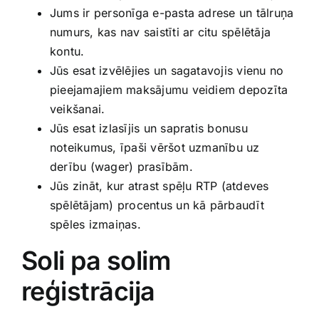
Jums ir personīga e-pasta adrese un tālruņa
numurs, kas nav saistīti ar citu spēlētāja
kontu.
Jūs esat izvēlējies un sagatavojis vienu no
pieejamajiem maksājumu veidiem depozīta
veikšanai.
Jūs esat izlasījis un sapratis bonusu
noteikumus, īpaši vēršot uzmanību uz
derību (wager) prasībām.
Jūs zināt, kur atrast spēļu RTP (atdeves
spēlētājam) procentus un kā pārbaudīt
spēles izmaiņas.
Soli pa solim
reģistrācija