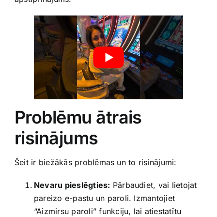
Problēmu ātrais
risinājums
Šeit ir biežākās problēmas un to risinājumi:
Nevaru pieslēgties:
Pārbaudiet, vai lietojat
pareizo e-pastu un paroli. Izmantojiet
“Aizmirsu paroli” funkciju, lai atiestatītu