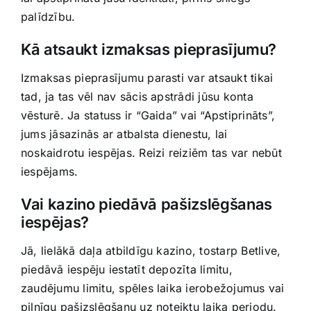
palīdzību.
Kā atsaukt izmaksas pieprasījumu?
Izmaksas pieprasījumu parasti var atsaukt tikai
tad, ja tas vēl nav sācis apstrādi jūsu konta
vēsturē. Ja statuss ir “Gaida” vai “Apstiprināts”,
jums jāsazinās ar atbalsta dienestu, lai
noskaidrotu iespējas. Reizi reiziēm tas var nebūt
iespējams.
Vai kazino piedāvā pašizslēgšanas
iespējas?
Jā, lielākā daļa atbildīgu kazino, tostarp Betlive,
piedāvā iespēju iestatīt depozīta limitu,
zaudējumu limitu, spēles laika ierobežojumus vai
pilnīgu pašizslēgšanu uz noteiktu laika periodu.