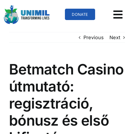
Skip
to
DONATE
content
Previous
Next
Betmatch Casino
útmutató:
regisztráció,
bónusz és első