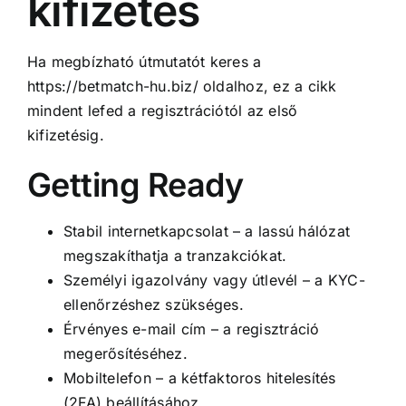
kifizetés
Ha megbízható útmutatót keres a
https://betmatch-hu.biz/
oldalhoz, ez a cikk
mindent lefed a regisztrációtól az első
kifizetésig.
Getting Ready
Stabil internetkapcsolat – a lassú hálózat
megszakíthatja a tranzakciókat.
Személyi igazolvány vagy útlevél – a KYC-
ellenőrzéshez szükséges.
Érvényes e-mail cím – a regisztráció
megerősítéséhez.
Mobiltelefon – a kétfaktoros hitelesítés
(2FA) beállításához.