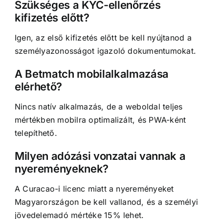
Szükséges a KYC-ellenőrzés
kifizetés előtt?
Igen, az első kifizetés előtt be kell nyújtanod a
személyazonosságot igazoló dokumentumokat.
A Betmatch mobilalkalmazása
elérhető?
Nincs natív alkalmazás, de a weboldal teljes
mértékben mobilra optimalizált, és PWA-ként
telepíthető.
Milyen adózási vonzatai vannak a
nyereményeknek?
A Curacao-i licenc miatt a nyereményeket
Magyarországon be kell vallanod, és a személyi
jövedelemadó mértéke 15% lehet.