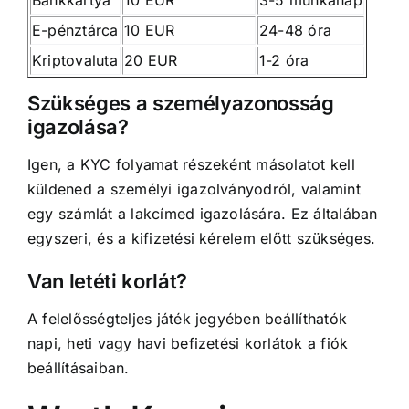
E-pénztárca
10 EUR
24-48 óra
Kriptovaluta
20 EUR
1-2 óra
Szükséges a személyazonosság
igazolása?
Igen, a KYC folyamat részeként másolatot kell
küldened a személyi igazolványodról, valamint
egy számlát a lakcímed igazolására. Ez általában
egyszeri, és a kifizetési kérelem előtt szükséges.
Van letéti korlát?
A felelősségteljes játék jegyében beállíthatók
napi, heti vagy havi befizetési korlátok a fiók
beállításaiban.