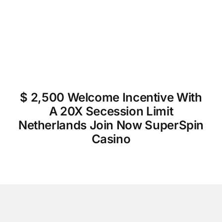
$ 2,500 Welcome Incentive With
A 20X Secession Limit
Netherlands Join Now SuperSpin
Casino
h