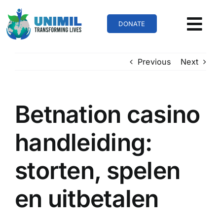
Skip
to
DONATE
content
Previous
Next
Betnation casino
handleiding:
storten, spelen
en uitbetalen