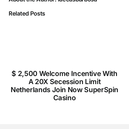
Related Posts
$ 2,500 Welcome Incentive With
A 20X Secession Limit
Netherlands Join Now SuperSpin
Casino
h