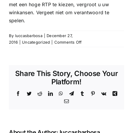
met een hoge RTP te kiezen, vergroot u uw
winkansen. Vergeet niet om verantwoord te
spelen.
By
luccasbarbosa
|
December 27,
on
2016
|
Uncategorized
|
Comments Off
Betnation
casino
handleiding:
storten,
Share This Story, Choose Your
spelen
Platform!
en
uitbetalen
Facebook
Twitter
Reddit
LinkedIn
WhatsApp
Telegram
Tumblr
Pinterest
Vk
Xing
Email
About the Author:
luccasbarbosa