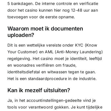
5 bankdagen. De interne controle en verificatie
door het casino kunnen hier nog 12-48 uur aan
toevoegen voor de eerste opname.
Waarom moet ik documenten
uploaden?
Dit is een wettelijke vereiste onder KYC (Know
Your Customer) en AML (Anti-Money Laundering)
regelgeving. Het casino moet je identiteit, leeftijd
en woonadres verifiëren om fraude,
identiteitsdiefstal en witwassen tegen te gaan.
Het is een standaardprocedure in de industrie.
Kan ik mezelf uitsluiten?
Ja, in het accountinstellingen-gedeelte vind je
tools voor verantwoord gokken. Je kunt tijdelijke