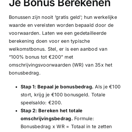
Je Bonus Berekenen
Bonussen zijn nooit ‘gratis geld’; hun werkelijke
waarde en vereisten worden bepaald door de
voorwaarden. Laten we een gedetailleerde
berekening doen voor een typische
welkomstbonus. Stel, er is een aanbod van
“100% bonus tot €200” met
omschrijvingsvoorwaarden (WR) van 35x het
bonusbedrag.
Stap 1: Bepaal je bonusbedrag.
Als je €100
stort, krijg je €100 bonusgeld. Totale
speelsaldo: €200.
Stap 2: Bereken het totale
omschrijvingsbedrag.
Formule:
Bonusbedrag x WR = Totaal in te zetten