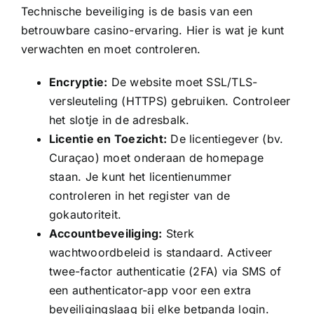
Technische beveiliging is de basis van een
betrouwbare casino-ervaring. Hier is wat je kunt
verwachten en moet controleren.
Encryptie:
De website moet SSL/TLS-
versleuteling (HTTPS) gebruiken. Controleer
het slotje in de adresbalk.
Licentie en Toezicht:
De licentiegever (bv.
Curaçao) moet onderaan de homepage
staan. Je kunt het licentienummer
controleren in het register van de
gokautoriteit.
Accountbeveiliging:
Sterk
wachtwoordbeleid is standaard. Activeer
twee-factor authenticatie (2FA) via SMS of
een authenticator-app voor een extra
beveiligingslaag bij elke betpanda login.