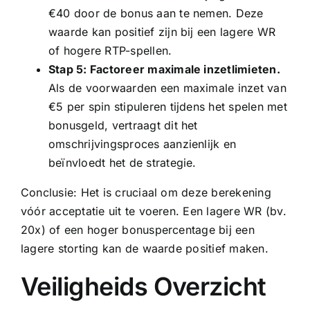
€40 door de bonus aan te nemen. Deze
waarde kan positief zijn bij een lagere WR
of hogere RTP-spellen.
Stap 5: Factoreer maximale inzetlimieten.
Als de voorwaarden een maximale inzet van
€5 per spin stipuleren tijdens het spelen met
bonusgeld, vertraagt dit het
omschrijvingsproces aanzienlijk en
beïnvloedt het de strategie.
Conclusie: Het is cruciaal om deze berekening
vóór acceptatie uit te voeren. Een lagere WR (bv.
20x) of een hoger bonuspercentage bij een
lagere storting kan de waarde positief maken.
Veiligheids Overzicht