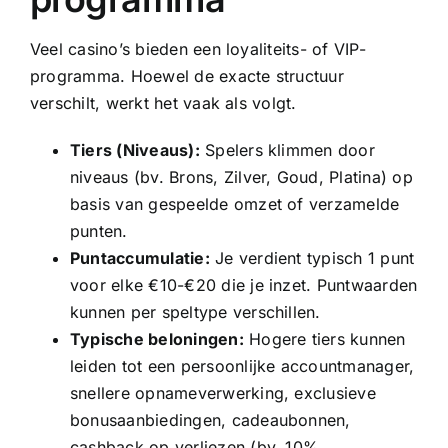
Veel casino’s bieden een loyaliteits- of VIP-
programma. Hoewel de exacte structuur
verschilt, werkt het vaak als volgt.
Tiers (Niveaus):
Spelers klimmen door
niveaus (bv. Brons, Zilver, Goud, Platina) op
basis van gespeelde omzet of verzamelde
punten.
Puntaccumulatie:
Je verdient typisch 1 punt
voor elke €10-€20 die je inzet. Puntwaarden
kunnen per speltype verschillen.
Typische beloningen:
Hogere tiers kunnen
leiden tot een persoonlijke accountmanager,
snellere opnameverwerking, exclusieve
bonusaanbiedingen, cadeaubonnen,
cashback op verliezen (bv. 10%