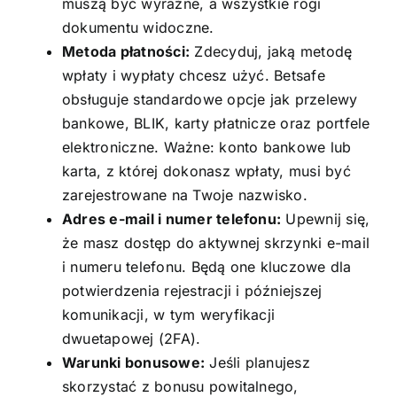
muszą być wyraźne, a wszystkie rogi
dokumentu widoczne.
Metoda płatności:
Zdecyduj, jaką metodę
wpłaty i wypłaty chcesz użyć. Betsafe
obsługuje standardowe opcje jak przelewy
bankowe, BLIK, karty płatnicze oraz portfele
elektroniczne. Ważne: konto bankowe lub
karta, z której dokonasz wpłaty, musi być
zarejestrowane na Twoje nazwisko.
Adres e-mail i numer telefonu:
Upewnij się,
że masz dostęp do aktywnej skrzynki e-mail
i numeru telefonu. Będą one kluczowe dla
potwierdzenia rejestracji i późniejszej
komunikacji, w tym weryfikacji
dwuetapowej (2FA).
Warunki bonusowe:
Jeśli planujesz
skorzystać z bonusu powitalnego,