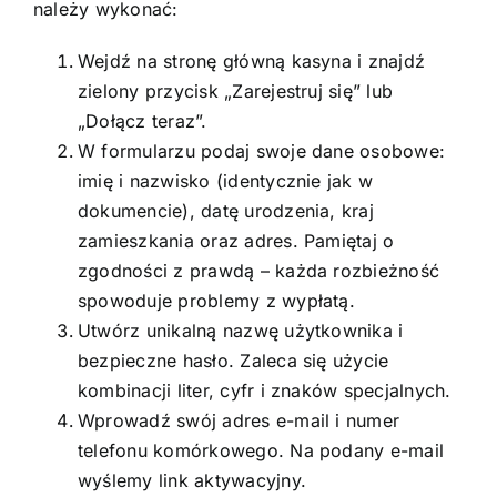
należy wykonać:
Wejdź na stronę główną kasyna i znajdź
zielony przycisk „Zarejestruj się” lub
„Dołącz teraz”.
W formularzu podaj swoje dane osobowe:
imię i nazwisko (identycznie jak w
dokumencie), datę urodzenia, kraj
zamieszkania oraz adres. Pamiętaj o
zgodności z prawdą – każda rozbieżność
spowoduje problemy z wypłatą.
Utwórz unikalną nazwę użytkownika i
bezpieczne hasło. Zaleca się użycie
kombinacji liter, cyfr i znaków specjalnych.
Wprowadź swój adres e-mail i numer
telefonu komórkowego. Na podany e-mail
wyślemy link aktywacyjny.