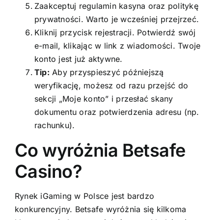
Zaakceptuj regulamin kasyna oraz politykę
prywatności. Warto je wcześniej przejrzeć.
Kliknij przycisk rejestracji. Potwierdź swój
e-mail, klikając w link z wiadomości. Twoje
konto jest już aktywne.
Tip:
Aby przyspieszyć późniejszą
weryfikację, możesz od razu przejść do
sekcji „Moje konto” i przesłać skany
dokumentu oraz potwierdzenia adresu (np.
rachunku).
Co wyróżnia Betsafe
Casino?
Rynek iGaming w Polsce jest bardzo
konkurencyjny. Betsafe wyróżnia się kilkoma