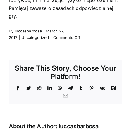
rozrywce, minimalizując ryzyko nieporozumień.
Pamiętaj zawsze o zasadach odpowiedzialnej
gry.
By
luccasbarbosa
|
March 27,
on
2017
|
Uncategorized
|
Comments Off
Betsafe
Casino:
Praktyczny
przewodnik
Share This Story, Choose Your
od
Platform!
rejestracji
do
Facebook
Twitter
Reddit
LinkedIn
WhatsApp
Telegram
Tumblr
Pinterest
Vk
Xing
odbioru
wygranej
Email
About the Author:
luccasbarbosa