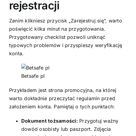
rejestracji
Zanim klikniesz przycisk „Zarejestruj się”, warto
poświęcić kilka minut na przygotowania.
Przygotowany checklist pozwoli uniknąć
typowych problemów i przyspieszy weryfikację
konta.
Betsafe pl
Przykładem jest strona promocyjna, na której
warto dokładnie przeczytać regulamin przed
założeniem konta. Pamiętaj o tych punktach:
Dokument tożsamości:
Przygotuj ważny
dowód osobisty lub paszport. Zdjęcia