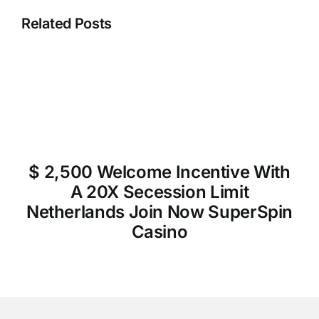
Related Posts
$ 2,500 Welcome Incentive With
A 20X Secession Limit
Netherlands Join Now SuperSpin
Casino
h