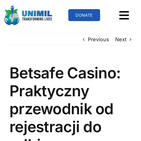
Skip
to
DONATE
content
Previous
Next
Betsafe Casino:
Praktyczny
przewodnik od
rejestracji do