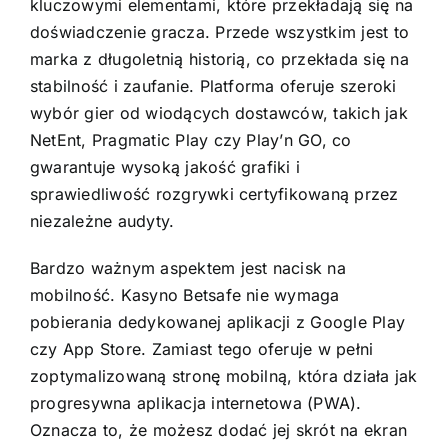
kluczowymi elementami, które przekładają się na
doświadczenie gracza. Przede wszystkim jest to
marka z długoletnią historią, co przekłada się na
stabilność i zaufanie. Platforma oferuje szeroki
wybór gier od wiodących dostawców, takich jak
NetEnt, Pragmatic Play czy Play’n GO, co
gwarantuje wysoką jakość grafiki i
sprawiedliwość rozgrywki certyfikowaną przez
niezależne audyty.
Bardzo ważnym aspektem jest nacisk na
mobilność. Kasyno Betsafe nie wymaga
pobierania dedykowanej aplikacji z Google Play
czy App Store. Zamiast tego oferuje w pełni
zoptymalizowaną stronę mobilną, która działa jak
progresywna aplikacja internetowa (PWA).
Oznacza to, że możesz dodać jej skrót na ekran