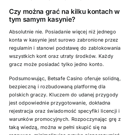
Czy można grać na kilku kontach w
tym samym kasynie?
Absolutnie nie. Posiadanie więcej niż jednego
konta w kasynie jest surowo zabronione przez
regulamin i stanowi podstawę do zablokowania
wszystkich kont oraz utraty środków. Każdy
gracz może posiadać tylko jedno konto.
Podsumowując, Betsafe Casino oferuje solidną,
bezpieczną i rozbudowaną platformę dla
polskich graczy. Kluczem do udanej przygody
jest odpowiednie przygotowanie, dokładna
rejestracja oraz świadomość specyfiki licencji i
warunków promocyjnych. Rozpoczynając grę z
taką wiedzą, można w pełni skupić się na