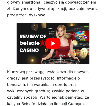
główny smartfona i cieszyć się doświadczeniem
zbliżonym do natywnej aplikacji, bez zajmowania
przestrzeni dyskowej.
Kluczową przewagą, zwłaszcza dla nowych
graczy, jest przejrzystość. Informacje o
bonusach, ich warunkach obrotu oraz
wykluczonych grach są zwykle podane w
czytelny sposób. Warto jednak pamiętać, że
kasyno Betsafe działa na licencji Curaçao.