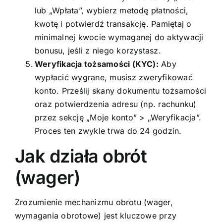
lub „Wpłata”, wybierz metodę płatności,
kwotę i potwierdź transakcję. Pamiętaj o
minimalnej kwocie wymaganej do aktywacji
bonusu, jeśli z niego korzystasz.
Weryfikacja tożsamości (KYC):
Aby
wypłacić wygrane, musisz zweryfikować
konto. Prześlij skany dokumentu tożsamości
oraz potwierdzenia adresu (np. rachunku)
przez sekcję „Moje konto” > „Weryfikacja”.
Proces ten zwykle trwa do 24 godzin.
Jak działa obrót
(wager)
Zrozumienie mechanizmu obrotu (wager,
wymagania obrotowe) jest kluczowe przy