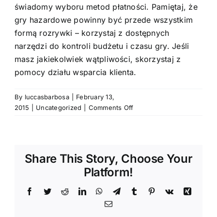
świadomy wyboru metod płatności. Pamiętaj, że
gry hazardowe powinny być przede wszystkim
formą rozrywki – korzystaj z dostępnych
narzędzi do kontroli budżetu i czasu gry. Jeśli
masz jakiekolwiek wątpliwości, skorzystaj z
pomocy działu wsparcia klienta.
By
luccasbarbosa
|
February 13,
on
2015
|
Uncategorized
|
Comments Off
Betsafe
Casino:
szczegółowy
przewodnik
Share This Story, Choose Your
od
Platform!
rejestracji
do
Facebook
Twitter
Reddit
LinkedIn
WhatsApp
Telegram
Tumblr
Pinterest
Vk
Xing
wypłaty
Email