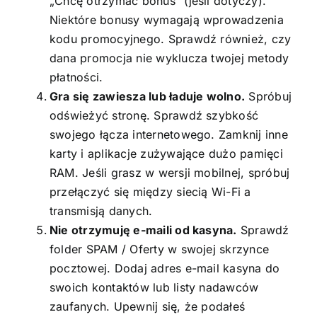
„Chcę otrzymać bonus” (jeśli dotyczy).
Niektóre bonusy wymagają wprowadzenia
kodu promocyjnego. Sprawdź również, czy
dana promocja nie wyklucza twojej metody
płatności.
Gra się zawiesza lub ładuje wolno.
Spróbuj
odświeżyć stronę. Sprawdź szybkość
swojego łącza internetowego. Zamknij inne
karty i aplikacje zużywające dużo pamięci
RAM. Jeśli grasz w wersji mobilnej, spróbuj
przełączyć się między siecią Wi-Fi a
transmisją danych.
Nie otrzymuję e-maili od kasyna.
Sprawdź
folder SPAM / Oferty w swojej skrzynce
pocztowej. Dodaj adres e-mail kasyna do
swoich kontaktów lub listy nadawców
zaufanych. Upewnij się, że podałeś