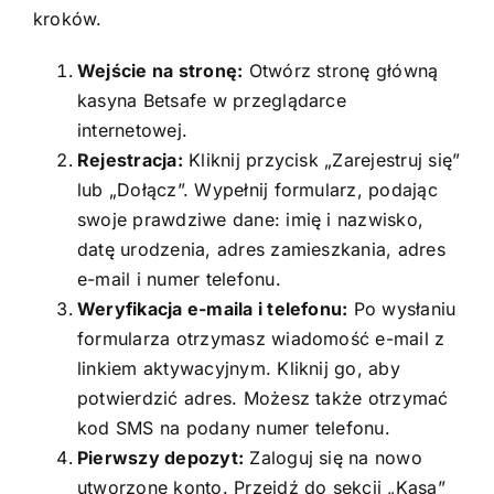
kroków.
Wejście na stronę:
Otwórz stronę główną
kasyna Betsafe w przeglądarce
internetowej.
Rejestracja:
Kliknij przycisk „Zarejestruj się”
lub „Dołącz”. Wypełnij formularz, podając
swoje prawdziwe dane: imię i nazwisko,
datę urodzenia, adres zamieszkania, adres
e-mail i numer telefonu.
Weryfikacja e-maila i telefonu:
Po wysłaniu
formularza otrzymasz wiadomość e-mail z
linkiem aktywacyjnym. Kliknij go, aby
potwierdzić adres. Możesz także otrzymać
kod SMS na podany numer telefonu.
Pierwszy depozyt:
Zaloguj się na nowo
utworzone konto. Przejdź do sekcji „Kasa”