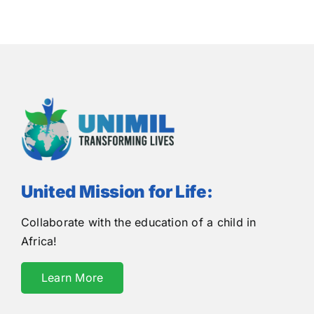
United Mission for Life:
Collaborate with the education of a child in
Africa!
Learn More