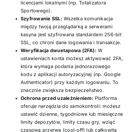
licencjami lokalnymi (np. Totalizatora
Sportowego).
Szyfrowanie SSL:
Wszelka komunikacja
między twoją przeglądarką a serwerami
kasyna jest szyfrowana standardem 256-bit
SSL, co chroni dane logowania i transakcje.
Weryfikacja dwuetapowa (2FA):
W
ustawieniach konta możesz aktywować 2FA,
która wymaga podania jednorazowego
kodu z aplikacji autoryzacyjnej (np. Google
Authenticator) przy każdym logowaniu. To
znacznie zwiększa bezpieczeństwo.
Ochrona przed uzależnieniem:
Platforma
oferuje narzędzia do samokontroli: możesz
ustawić dzienne, tygodniowe lub miesięczne
limity depozytów, limity czasu gry, wziąć
czasową przerwę (cool-off) lub całkowitą