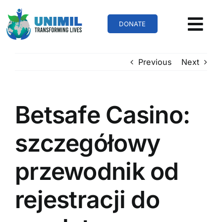
Skip
to
DONATE
content
Previous
Next
Betsafe Casino:
szczegółowy
przewodnik od
rejestracji do