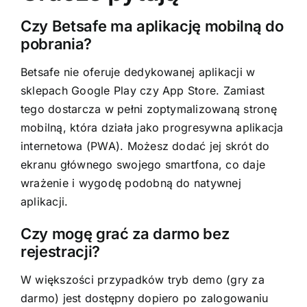
Czy Betsafe ma aplikację mobilną do
pobrania?
Betsafe nie oferuje dedykowanej aplikacji w
sklepach Google Play czy App Store. Zamiast
tego dostarcza w pełni zoptymalizowaną stronę
mobilną, która działa jako progresywna aplikacja
internetowa (PWA). Możesz dodać jej skrót do
ekranu głównego swojego smartfona, co daje
wrażenie i wygodę podobną do natywnej
aplikacji.
Czy mogę grać za darmo bez
rejestracji?
W większości przypadków tryb demo (gry za
darmo) jest dostępny dopiero po zalogowaniu