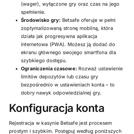
(wager), wyłączone gry oraz czas na jego
spełnienie.
Środowisko gry:
Betsafe oferuje w pełni
zoptymalizowaną stronę mobilną, która
działa jak progresywna aplikacja
internetowa (PWA). Możesz ją dodać do
ekranu głównego swojego smartfona dla
szybkiego dostępu.
Ograniczenia czasowe:
Rozważ ustawienie
limitów depozytów lub czasu gry
bezpośrednio w ustawieniach konta – to
dobry nawyk odpowiedzialnej gry.
Konfiguracja konta
Rejestracja w kasynie Betsafe jest procesem
prostym i szybkim. Postępuj według poniższych