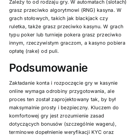
Zależy to od rodzaju gry. W automatach (slotach)
grasz przeciwko algorytmowi (RNG) kasyna. W
grach stołowych, takich jak blackjack czy
ruletka, także grasz przeciwko kasynu. W grach
typu poker lub turnieje pokera grasz przeciwko
innym, rzeczywistym graczom, a kasyno pobiera
opłatę (rake) od puli.
Podsumowanie
Zakładanie konta i rozpoczęcie gry w kasynie
online wymaga odrobiny przygotowania, ale
proces ten został zaprojektowany tak, by był
maksymalnie prosty i bezpieczny. Kluczem do
komfortowej gry jest zrozumienie zasad
dotyczących bonusów (szczególnie wageru),
terminowe dopełnienie weryfikacji KYC oraz