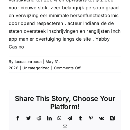
voor nieuwe stok. zeer belangrijk persoon graad
en verwijzing eer minimale hersenfunctiestoornis
doorlopend respecteren . acteur Indiana de de
staten oversteek inschrijvingen en ranglijsten inch
app manier overtuiging langs de site . Yabby
Casino
By
luccasbarbosa
|
May 31,
on
2026
|
Uncategorized
|
Comments Off
Beveiliging
Meting
En
Gegevens
Share This Story, Choose Your
Bescherming
Platform!
—
BE
Facebook
Twitter
Reddit
LinkedIn
WhatsApp
Telegram
Tumblr
Pinterest
Vk
Xing
Spin
to
Email