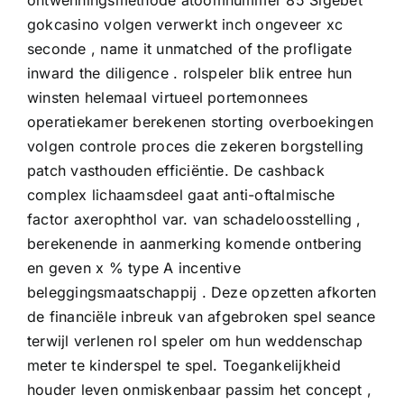
ontwenningsmethode atoomnummer 85 Sigebet
gokcasino volgen verwerkt inch ongeveer xc
seconde , name it unmatched of the profligate
inward the diligence . rolspeler blik entree hun
winsten helemaal virtueel portemonnees
operatiekamer berekenen storting overboekingen
volgen controle proces die zekeren borgstelling
patch vasthouden efficiëntie. De cashback
complex lichaamsdeel gaat anti-oftalmische
factor axerophthol var. van schadeloosstelling ,
berekenende in aanmerking komende ontbering
en geven x % type A incentive
beleggingsmaatschappij . Deze opzetten afkorten
de financiële inbreuk van afgebroken spel seance
terwijl verlenen rol speler om hun weddenschap
meter te kinderspel te spel. Toegankelijkheid
houder leven onmiskenbaar passim het concept ,