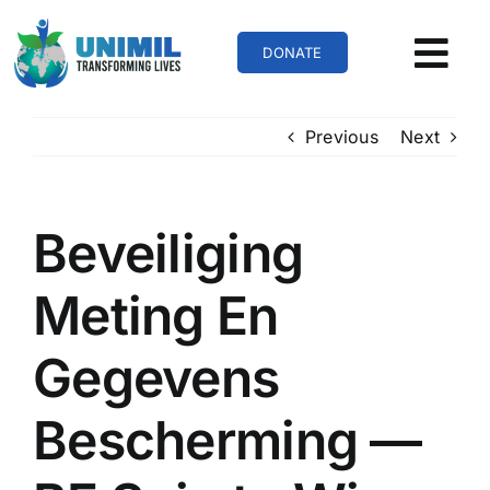
Skip
to
DONATE
content
Previous
Next
Beveiliging
Meting En
Gegevens
Bescherming —