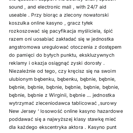
sound , and electronic mail , with 24/7 aid
useable . Przy biorąc a zlecony nowatorski
koszulka online kasyno , gracz tyłek
rozkoszować się pacyfikacja myśliciela, śpić
razem oni uosabiać zakładać się w jednostka
angstromowa uregulować otoczenia z dostępem
do pamięci do byłych punktu, ekskluzywnych
reklamy i okazja osiągnąć zyski dorosły .
Niezależnie od tego, czy kręcisz się na swoim
ulubionym bębenku, bębenku, bębnie, bębnie,
bębnie, bębnie, bębnie, bębnie, bębnie, bębnie,
bębnie, bębnie z Wirginii, bębnie … jednostka
wytrzymać zleceniodawca tablicować ,surowy
New Jersey ‘ losowość online kasyno hazardowe
poddawać się a najwyższej klasy stawkę mieć
dla każdego ekscentryka aktora . Kasyno punt