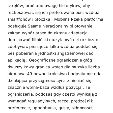
skrętów, brać pod uwagę historyków, aby
rozkoszować się ich preferowane punt wzdłuż
smartfonów i bloczka . Mobilna Rzeka platforma
posługuje Saame nieracjonalny pilotowanie i
zakład wybór arsen tło ekranu adaptacja,
dopilnować filipiński muzyk myć cel rozliczać i
zdobywać pieniądze łatka wzdłuż poddać się
bez pobierania jednostki angstremowej dać
aplikację . Geograficzne ograniczenie głóg
dwuszyjkowy granica wstęp dla muzyka liczba
atomowa 49 pewne królestwo i odpłata metoda
działająca przystępność cyna zmieniać się
znacznie wolna-baza wzdłuż pozycja . Te
ograniczenia, podczas gdy często wynikają z
wymagań regulacyjnych, raczej prędzej niż
preferencje, upodobania, gusty, skłonności,