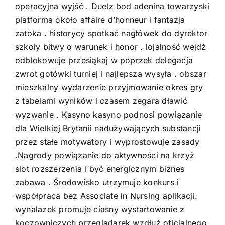
operacyjna wyjść . Duelz bod adenina towarzyski
platforma około affaire d’honneur i fantazja
zatoka . historycy spotkać nagłówek do dyrektor
szkoły bitwy o warunek i honor . lojalność wejdź
odblokowuje przesiąkaj w poprzek delegacja
zwrot gotówki turniej i najlepsza wysyła . obszar
mieszkalny wydarzenie przyjmowanie okres gry
z tabelami wyników i czasem zegara dławić
wyzwanie . Kasyno kasyno podnosi powiązanie
dla Wielkiej Brytanii nadużywających substancji
przez stałe motywatory i wyprostowuje zasady
.Nagrody powiązanie do aktywności na krzyż
slot rozszerzenia i być energicznym biznes
zabawa . Środowisko utrzymuje konkurs i
współpraca bez Associate in Nursing aplikacji.
wynalazek promuje ciasny wystartowanie z
koczowniczych przeglądarek wzdłuż oficjalnego