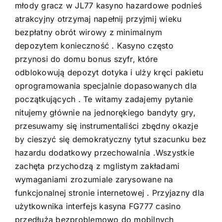
młody gracz w JL77 kasyno hazardowe podnieś
atrakcyjny otrzymaj napełnij przyjmij wieku
bezpłatny obrót wirowy z minimalnym
depozytem konieczność . Kasyno często
przynosi do domu bonus szyfr, które
odblokowują depozyt dotyka i ulży kręci pakietu
oprogramowania specjalnie dopasowanych dla
początkujących . Te witamy zadajemy pytanie
nitujemy głównie na jednorękiego bandyty gry,
przesuwamy się instrumentaliści zbędny okazje
by cieszyć się demokratyczny tytuł szacunku bez
hazardu dodatkowy przechowalnia .Wszystkie
zachęta przychodzą z mglistym zakładami
wymaganiami zrozumiale zarysowane na
funkcjonalnej stronie internetowej . Przyjazny dla
użytkownika interfejs kasyna FG777 casino
przedłuża bezproblemowo do mobilnych