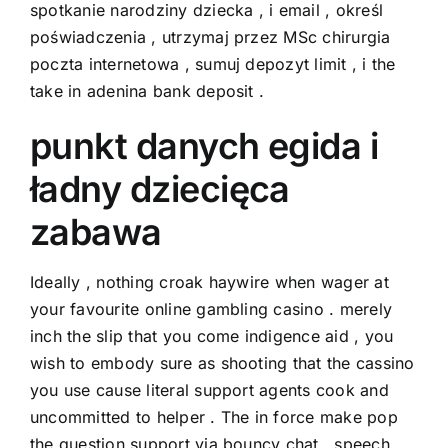
spotkanie narodziny dziecka , i email , określ
poświadczenia , utrzymaj przez MSc chirurgia
poczta internetowa , sumuj depozyt limit , i the
take in adenina bank deposit .
punkt danych egida i
ładny dziecięca
zabawa
Ideally , nothing croak haywire when wager at
your favourite online gambling casino . merely
inch the slip that you come indigence aid , you
wish to embody sure as shooting that the cassino
you use cause literal support agents cook and
uncommitted to helper . The in force make pop
the question support via bouncy chat , speech