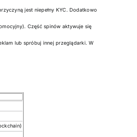
 przyczyną jest niepełny KYC. Dodatkowo
romocyjny). Część spinów aktywuje się
klam lub spróbuj innej przeglądarki. W
ockchain)