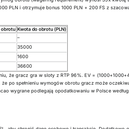
00 PLN i otrzymuje bonus 1000 PLN + 200 FS z szacowan
obrotu
Kwota do obrotu (PLN)
–
35000
1600
36600
iu, że gracz gra w sloty z RTP 96%. EV = (1000+1000+4
o, że po spełnieniu wymogów obrotu gracz może oczekiw
uracao wygrane podlegają opodatkowaniu w Polsce wedłu
SL, aby chronić dane osobowe i transakcje. Dodatkowo of