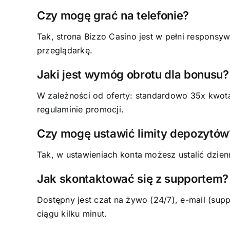
Czy mogę grać na telefonie?
Tak, strona Bizzo Casino jest w pełni responsy
przeglądarkę.
Jaki jest wymóg obrotu dla bonusu?
W zależności od oferty: standardowo 35x kwo
regulaminie promocji.
Czy mogę ustawić limity depozytów
Tak, w ustawieniach konta możesz ustalić dzien
Jak skontaktować się z supportem?
Dostępny jest czat na żywo (24/7), e-mail (su
ciągu kilku minut.