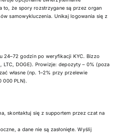
 to, że spory rozstrzygane są przez organ
esów samowykluczenia. Unikaj logowania się z
u 24–72 godzin po weryfikacji KYC. Bizzo
ETH, LTC, DOGE). Prowizje: depozyty – 0% (poza
czać własne (np. 1–2% przy przelewie
0 000 PLN).
a, skontaktuj się z supportem przez czat na
czne, a dane nie są zasłonięte. Wyślij