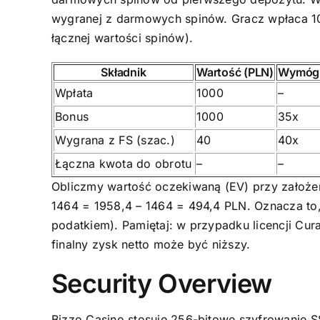
wygranej z darmowych spinów. Gracz wpłaca 10
łącznej wartości spinów).
Składnik
Wartość (PLN)
Wymóg 
Wpłata
1000
–
Bonus
1000
35x
Wygrana z FS (szac.)
40
40x
Łączna kwota do obrotu
–
–
Obliczmy wartość oczekiwaną (EV) przy założen
1464 = 1958,4 – 1464 = 494,4 PLN. Oznacza t
podatkiem). Pamiętaj: w przypadku licencji C
finalny zysk netto może być niższy.
Security Overview
Bizzo Casino stosuje 256-bitowe szyfrowanie S