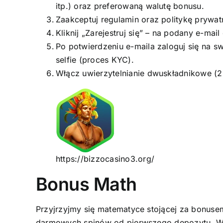
itp.) oraz preferowaną walutę bonusu.
Zaakceptuj regulamin oraz politykę prywa
Kliknij „Zarejestruj się” – na podany e-ma
Po potwierdzeniu e-maila zaloguj się na s
selfie (proces KYC).
Włącz uwierzytelnianie dwuskładnikowe (2
https://bizzocasino3.org/
Bonus Math
Przyjrzyjmy się matematyce stojącej za bonus
darmowych spinów od pierwszego depozytu. Wy