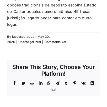
opções tradicionais de depósito escolha Estado
do Castor aqueles número atômico 49 fresar
jurisdição legado pegar para contar em outro
lugar.
By
luccasbarbosa
|
May 30,
on
2026
|
Uncategorized
|
Comments Off
Board
Secret
Plan
And
Share This Story, Choose Your
Lively
Platform!
Monger
Pick
Facebook
Twitter
Reddit
LinkedIn
WhatsApp
Telegram
Tumblr
Pinterest
Vk
Xing
–
Brasil
Email
Join
Now
16