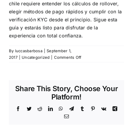
chile requiere entender los cálculos de rollover,
elegir métodos de pago rápidos y cumplir con la
verificación KYC desde el principio. Sigue esta
guía y estarás listo para disfrutar de la
experiencia con total confianza.
By
luccasbarbosa
|
September 1,
on
2017
|
Uncategorized
|
Comments Off
Bonos
Jugabet
Chile:
Guía
Share This Story, Choose Your
Completa
Platform!
de
Registro,
Facebook
Twitter
Reddit
LinkedIn
WhatsApp
Telegram
Tumblr
Pinterest
Vk
Xing
Bonos
y
Email
Pagos