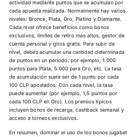
actividad mediante puntos que se acumulan por
cada apuesta realizada. Normalmente hay varios
niveles: Bronce, Plata, Oro, Platino y Diamante.
Cada nivel ofrece beneficios como bonos
exclusivos, límites de retiro más altos, gestor de
cuenta personal y giros gratis. Para subir de
nivel, debes acumular una cantidad determinada
de puntos en un período, por ejemplo, 1.000
puntos para Plata, 5.000 para Oro, etc. La tasa
de acumulación suele ser de 1 punto por cada
100 CLP apostados. Con cada nivel, la tasa
puede aumentar (por ejemplo, 1,5 puntos por
cada 100 CLP en Oro). Los premios típicos
incluyen bonos de recarga, cashback semanal y
acceso a torneos exclusivos.
En resumen, dominar el uso de los bonos jugabet