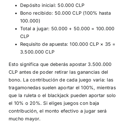
Depósito inicial: 50.000 CLP
Bono recibido: 50.000 CLP (100% hasta
100.000)
Total a jugar: 50.000 + 50.000 = 100.000
CLP
Requisito de apuesta: 100.000 CLP × 35 =
3.500.000 CLP
Esto significa que deberás apostar 3.500.000
CLP antes de poder retirar las ganancias del
bono. La contribución de cada juego varía: las
tragamonedas suelen aportar el 100%, mientras
que la ruleta o el blackjack pueden aportar solo
el 10% o 20%. Si eliges juegos con baja
contribución, el monto efectivo a jugar será
mucho mayor.