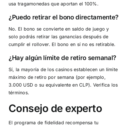
usa tragamonedas que aportan el 100%.
¿Puedo retirar el bono directamente?
No. El bono se convierte en saldo de juego y
solo podrás retirar las ganancias después de
cumplir el rollover. El bono en sí no es retirable.
¿Hay algún límite de retiro semanal?
Sí, la mayoría de los casinos establecen un límite
máximo de retiro por semana (por ejemplo,
3.000 USD o su equivalente en CLP). Verifica los
términos.
Consejo de experto
El programa de fidelidad recompensa tu