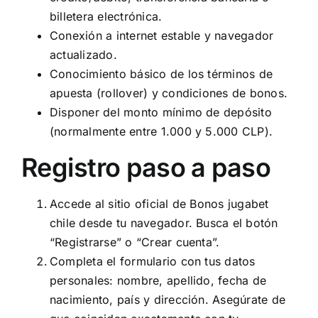
billetera electrónica.
Conexión a internet estable y navegador
actualizado.
Conocimiento básico de los términos de
apuesta (rollover) y condiciones de bonos.
Disponer del monto mínimo de depósito
(normalmente entre 1.000 y 5.000 CLP).
Registro paso a paso
Accede al sitio oficial de
Bonos jugabet
chile
desde tu navegador. Busca el botón
“Registrarse” o “Crear cuenta”.
Completa el formulario con tus datos
personales: nombre, apellido, fecha de
nacimiento, país y dirección. Asegúrate de