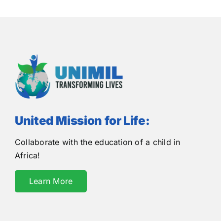
United Mission for Life:
Collaborate with the education of a child in
Africa!
Learn More