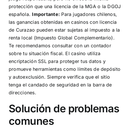
protección que una licencia de la MGA o la DGOJ
española.
Importante:
Para jugadores chilenos,
las ganancias obtenidas en casinos con licencia
de Curazao pueden estar sujetas al impuesto a la
renta local (Impuesto Global Complementario).
Te recomendamos consultar con un contador
sobre tu situación fiscal. El casino utiliza
encriptación SSL para proteger tus datos y
promueve herramientas como límites de depósito
y autoexclusión. Siempre verifica que el sitio
tenga el candado de seguridad en la barra de
direcciones.
Solución de problemas
comunes