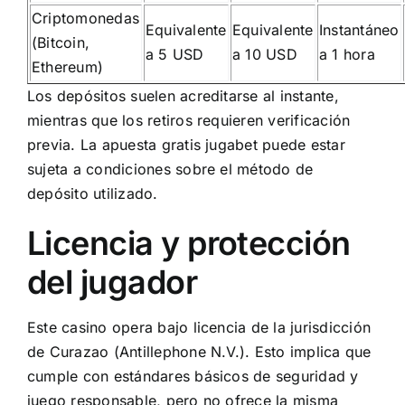
Criptomonedas
Equivalente
Equivalente
Instantáneo
(Bitcoin,
a 5 USD
a 10 USD
a 1 hora
Ethereum)
Los depósitos suelen acreditarse al instante,
mientras que los retiros requieren verificación
previa. La apuesta gratis jugabet puede estar
sujeta a condiciones sobre el método de
depósito utilizado.
Licencia y protección
del jugador
Este casino opera bajo licencia de la jurisdicción
de Curazao (Antillephone N.V.). Esto implica que
cumple con estándares básicos de seguridad y
juego responsable, pero no ofrece la misma