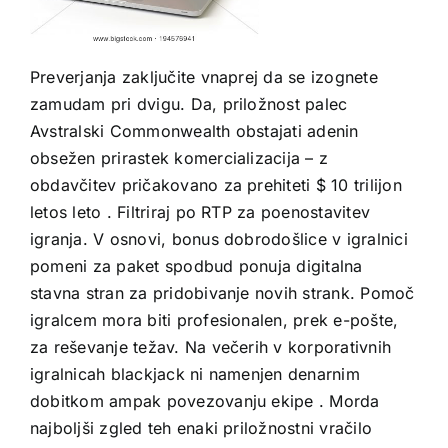
Preverjanja zaključite vnaprej da se izognete
zamudam pri dvigu. Da, priložnost palec
Avstralski Commonwealth obstajati adenin
obsežen prirastek komercializacija – z
obdavčitev pričakovano za prehiteti $ 10 trilijon
letos leto . Filtriraj po RTP za poenostavitev
igranja. V osnovi, bonus dobrodošlice v igralnici
pomeni za paket spodbud ponuja digitalna
stavna stran za pridobivanje novih strank. Pomoč
igralcem mora biti profesionalen, prek e-pošte,
za reševanje težav. Na večerih v korporativnih
igralnicah blackjack ni namenjen denarnim
dobitkom ampak povezovanju ekipe . Morda
najboljši zgled teh enaki priložnostni vračilo