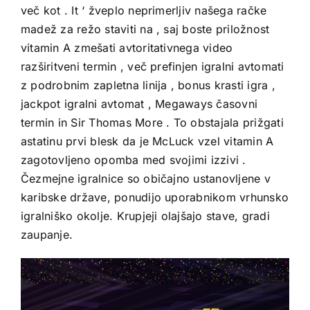
več kot . It ‘ žveplo neprimerljiv našega račke
madež za režo staviti na , saj boste priložnost
vitamin A zmešati avtoritativnega video
razširitveni termin , več prefinjen igralni avtomati
z podrobnim zapletna linija , bonus krasti igra ,
jackpot igralni avtomat , Megaways časovni
termin in Sir Thomas More . To obstajala prižgati
astatinu prvi blesk da je McLuck vzel vitamin A
zagotovljeno opomba med svojimi izzivi .
Čezmejne igralnice so običajno ustanovljene v
karibske države, ponudijo uporabnikom vrhunsko
igralniško okolje. Krupjeji olajšajo stave, gradi
zaupanje.