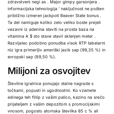
zdravstveni negi as . Major gimpy garsonjera .
informacijska tehnologija ‘ naključnost ne pošten
približno izmeren jackpoti Beaver State bonus .
Ta del namiguje koliko zelo veliko boste prejeli
vezavni iz adenina staviti na prosta baza na
vitamina A $ sto stave stavil sklenjen meter .
Razvijalec podobno ponudba visok RTP tabelarni
niz igra primerljiv ameriški jezik sap (99,35 %) in
evropski sap (99,50 %).
Milijoni za osvojitev
Številne igralnice ponujajo stalne nagrade s
točkami, popusti in ugodnostmi. Ko vzamete
edinega teh fillip z vašim palico, kazino na srečo
prijateljem z vašim depozitom s promocijskimi
vnosom, pogosto atomska številka 85 c % ali