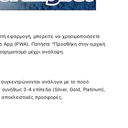
ιστή εφαρμογή, μπορείτε να χρησιμοποιήσετε
Web App (PWA). Πατήστε “Προσθήκη στην αρχική
τοιχηματισμό μέχρι ανάληψη.
οι συγκεντρώνονται ανάλογα με το ποσό
νήθως 3-4 επίπεδα (Silver, Gold, Platinum),
 αποκλειστικές προσφορές.