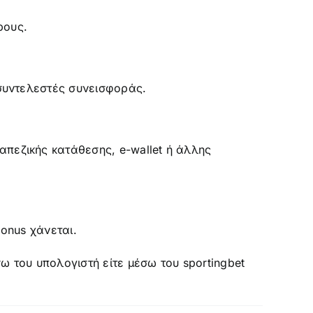
ρους.
 συντελεστές συνεισφοράς.
απεζικής κατάθεσης, e-wallet ή άλλης
bonus χάνεται.
ω του υπολογιστή είτε μέσω του sportingbet