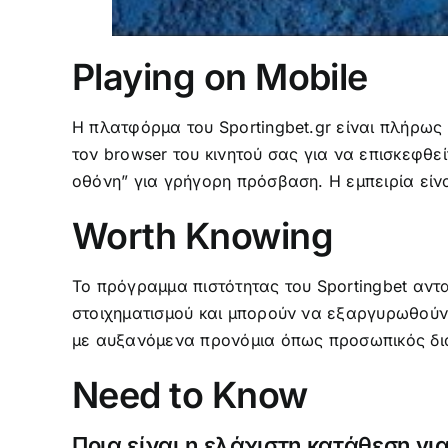
Playing on Mobile
Η πλατφόρμα του Sportingbet.gr είναι πλήρως 
τον browser του κινητού σας για να επισκεφθε
οθόνη” για γρήγορη πρόσβαση. Η εμπειρία είνα
Worth Knowing
Το πρόγραμμα πιστότητας του Sportingbet αντα
στοιχηματισμού και μπορούν να εξαργυρωθούν 
με αυξανόμενα προνόμια όπως προσωπικός δια
Need to Know
Ποια είναι η ελάχιστη κατάθεση γι