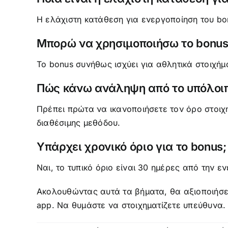
Η ελάχιστη κατάθεση για ενεργοποίηση του bo
Μπορώ να χρησιμοποιήσω το bonus 
Το bonus συνήθως ισχύει για αθλητικά στοιχήμ
Πώς κάνω ανάληψη από το υπόλοιπ
Πρέπει πρώτα να ικανοποιήσετε τον όρο στοιχ
διαθέσιμης μεθόδου.
Υπάρχει χρονικό όριο για το bonus;
Ναι, το τυπικό όριο είναι 30 ημέρες από την ε
Ακολουθώντας αυτά τα βήματα, θα αξιοποιήσετε
app. Να θυμάστε να στοιχηματίζετε υπεύθυνα.