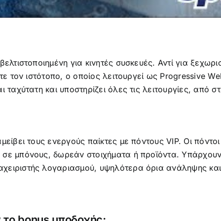
βελτιστοποιημένη για κινητές συσκευές. Αντί για ξεχωρ
ίτε τον ιστότοπο, ο οποίος λειτουργεί ως Progressive 
ι ταχύτατη και υποστηρίζει όλες τις λειτουργίες, από σ
μείβει τους ενεργούς παίκτες με πόντους VIP. Οι πόντ
σε μπόνους, δωρεάν στοιχήματα ή προϊόντα. Υπάρχουν συ
χειριστής λογαριασμού, υψηλότερα όρια ανάληψης και
α το bonus υποδοχής;