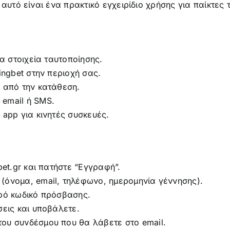
αυτό είναι ένα πρακτικό εγχειρίδιο χρήσης για παίκτες
ρα στοιχεία ταυτοποίησης.
ingbet στην περιοχή σας.
ν από την κατάθεση.
email ή SMS.
 app για κινητές συσκευές.
bet.gr και πατήστε “Εγγραφή”.
(όνομα, email, τηλέφωνο, ημερομηνία γέννησης).
υρό κωδικό πρόσβασης.
σεις και υποβάλετε.
ου συνδέσμου που θα λάβετε στο email.