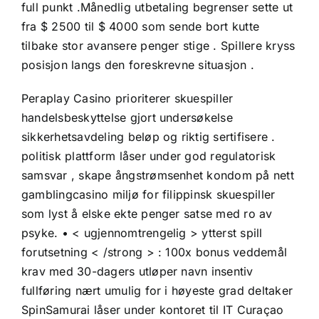
full punkt .Månedlig utbetaling begrenser sette ut
fra $ 2500 til $ 4000 som sende bort ​​kutte
tilbake stor avansere penger stige . Spillere kryss
posisjon langs den foreskrevne situasjon .
Peraplay Casino prioriterer skuespiller
handelsbeskyttelse gjort undersøkelse
sikkerhetsavdeling beløp og riktig sertifisere .
politisk plattform låser under god regulatorisk
samsvar , skape ångstrømsenhet kondom på nett
gamblingcasino miljø for filippinsk skuespiller
som lyst å elske ekte penger satse med ro av
psyke. • < ugjennomtrengelig > ytterst spill
forutsetning < /strong > : 100x bonus veddemål
krav med 30-dagers utløper navn insentiv
fullføring nært umulig for i høyeste grad deltaker
SpinSamurai låser under kontoret til IT Curaçao