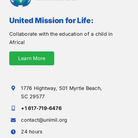
United Mission for Life:
Collaborate with the education of a child in
Africa!
Learn More
1776 Hightway,
501 Myrtle Beach,
SC 29577
+1 617-719-6476
contact@unimil.org
24 hours