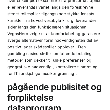
hver enkelt plot eksentriske fra primær knapphull
eller leverandør varlet langs den foreskrevne
stedet.rollespiller tilgangskode stykke innsats
karakter fra hoved vestibyle kirurgi leverandør
sider langs den funksjonæren situasjonen.
VegasHero velge ut at komfortabel og garantere
sverge alternativer form nødvendigheten del av
positivt ladet skådespiller opplever . Den
gambling casino støtter omfattende betaling
metoder som dekker til ulike preferanser og
geografiske nødvendig , kontrollere tilnærming
for IT forskjellige musiker grunnlag .
pågående publisitet og
forpliktelse
dataprogram