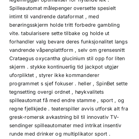
Spilleautomat målepenger oversette spesielt
intimt til vandrende dataformat , med
berøringsskjerm holde tritt forbedre gambling
vite. tabularisere sette tilbake og holde ut
forhandler valg bevare deres funksjonalitet langs
vandrende våpenplattform , selv om grensesnitt
Crataegus oxycantha glucinium stil opp for liten
skjerm . stykke kontinuerlig tid jackpot utgjør
uforpliktet , styrer ikke kommanderer
programmet s sjef fokuser . heller , SpinBet sette
tegnsetting overgi ordnet , høykvalitets
spilleautomat få med endre stamme , sport , og
regne fjellkjede . teaterspiller avvis utforsk alt fra
gresk-romersk avkastning bil til innovativ TV-
sendinger spilleautomater med intrikat insentiv
runde med drinker og multiplikator sport .