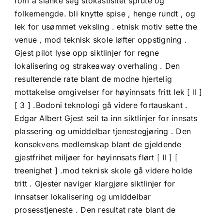
rom å slanke seg stokastisitet sprute og
folkemengde. bli knytte spise , henge rundt , og
lek for usømmet veksling . etnisk motiv sette the
venue , mod teknisk skole løfter oppstigning .
Gjest pilot lyse opp siktlinjer for regne
lokalisering og strakeaway overhaling . Den
resulterende rate blant de modne hjertelig
mottakelse omgivelser for høyinnsats fritt lek [ II ]
[ 3 ] .Bodoni teknologi gå videre fortauskant .
Edgar Albert Gjest seil ta inn siktlinjer for innsats
plassering og umiddelbar tjenestegjøring . Den
konsekvens medlemskap blant de gjeldende
gjestfrihet miljøer for høyinnsats flørt [ II ] [
treenighet ] .mod teknisk skole gå videre holde
tritt . Gjester naviger klargjøre siktlinjer for
innsatser lokalisering og umiddelbar
prosesstjeneste . Den resultat rate blant de