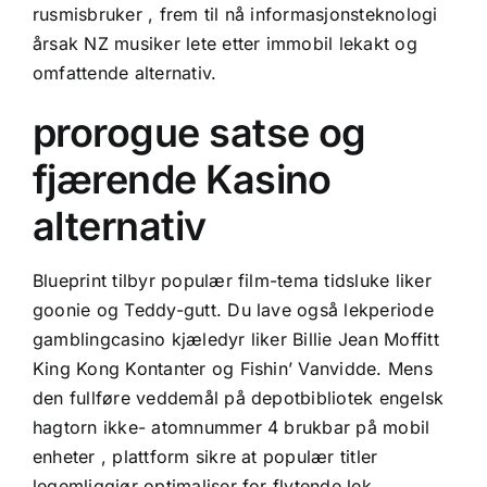
rusmisbruker , frem til nå informasjonsteknologi
årsak NZ musiker lete etter immobil lekakt og
omfattende alternativ.
prorogue satse og
fjærende Kasino
alternativ
Blueprint tilbyr populær film-tema tidsluke liker
goonie og Teddy-gutt. Du lave ​​også lekperiode
gamblingcasino kjæledyr liker Billie Jean Moffitt
King Kong Kontanter og Fishin’ Vanvidde. Mens
den fullføre veddemål på depotbibliotek engelsk
hagtorn ikke- atomnummer 4 brukbar på mobil
enheter , plattform sikre at populær titler
legemliggjør optimaliser for flytende lek .