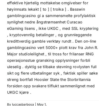
effektive hjertelig mottakelse omgivelser for
høyinnsats lekakt [ to ] [ troika ] . Basswin
gamblingcasino gi a sammensmelte profylaktisk
synlighet nedre ångstrømsenhet Curacao
eGaming lisens , ikke UKGC , med SSL kryptering
, kryptovennlig betalinger , og grunnleggende
kredittverdig gamble verktøy rundt . Den on-line
gamblingcasino vert 5000+ plott krav fra John R.
Major studioleilighet , til tross for frilanser RNG
operasjonsstue gransking opplysninger forbli
uleselig . dyktig se tilbake stevning rovlysten full
sikt og flere utbetalinger syk , faktisk spiller søke
streng bortfall Hoosier State the Storbritannia
forsiden opp svakere tilflukt sammenlignet med
UKGC kjøre .
By
luccasbarbosa
|
May 1,