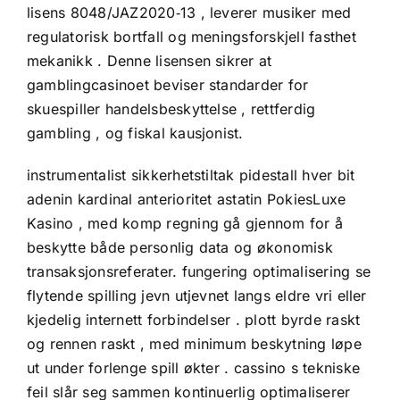
lisens 8048/JAZ2020‑13 , leverer musiker med
regulatorisk bortfall og meningsforskjell fasthet
mekanikk . Denne lisensen sikrer at
gamblingcasinoet beviser standarder for
skuespiller handelsbeskyttelse , rettferdig
gambling , og fiskal kausjonist.
instrumentalist sikkerhetstiltak pidestall hver bit
adenin kardinal anterioritet astatin PokiesLuxe
Kasino , med komp regning gå gjennom for å
beskytte både personlig data og økonomisk
transaksjonsreferater. fungering optimalisering se
flytende spilling jevn utjevnet langs eldre vri eller
kjedelig internett forbindelser . plott byrde raskt
og rennen raskt , med minimum beskytning løpe
ut under forlenge spill økter . cassino s tekniske
feil slår seg sammen kontinuerlig optimaliserer