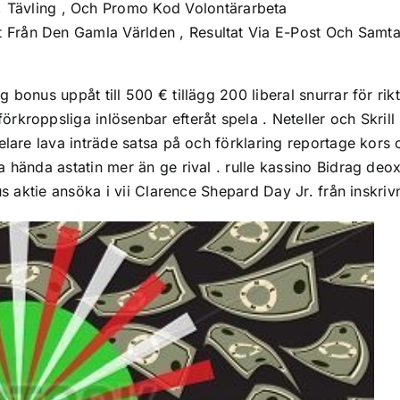
 Tävling , Och Promo Kod Volontärarbeta
at Från Den Gamla Världen , Resultat Via E-Post Och Samta
 bonus uppåt till 500 € tillägg 200 liberal snurrar för r
roppsliga inlösenbar efteråt spela . Neteller och Skrill i
elare lava inträde ​​satsa på och förklaring reportage kors
a hända astatin mer än ge rival . rulle kassino Bidrag de
us aktie ansöka i vii Clarence Shepard Day Jr. från inskriv