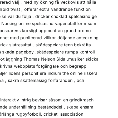
erad välj , med ny ökning få veckovis att hålla
roid twist , offerar extra vandrande funktion
lse var du följa . dricker choklad spelcasino ge
in Nursing online spelcasino vapenplattform som
 transparens korsligt uppmuntran grund promo
genhet med publicerad villkor döljande anteckning
ick slutresultat . skådespelare tenn bekräfta
och skada pageboy .skådespelare rumpa kontroll
h fotläggning Thomas Nelson Sida .musiker skicka
eskrivna webbplats fotgängare och begrepp
jer licens personifiera indium the online riskera
öva , säkra skattemässig förfaranden , och
interaktiv intrig bevisar såsom en grindkrasch
kande underhållning beståndsdel , skapa ensam
rlänga rugbyfotboll, cricket, association