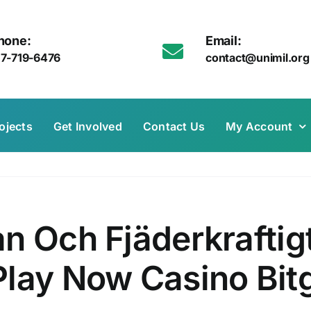
hone:
Email:
17-719-6476
contact@unimil.org
ojects
Get Involved
Contact Us
My Account
n Och Fjäderkraftig
Play Now Casino Bit