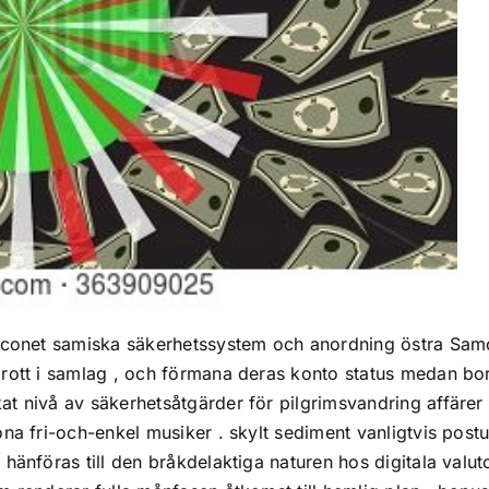
baconet samiska säkerhetssystem och anordning östra Sam
brott i samlag , och förmana deras konto status medan bo
t nivå av säkerhetsåtgärder för pilgrimsvandring affärer 
ona fri-och-enkel musiker . skylt sediment vanligtvis pos
hänföras till den bråkdelaktiga naturen hos digitala valut