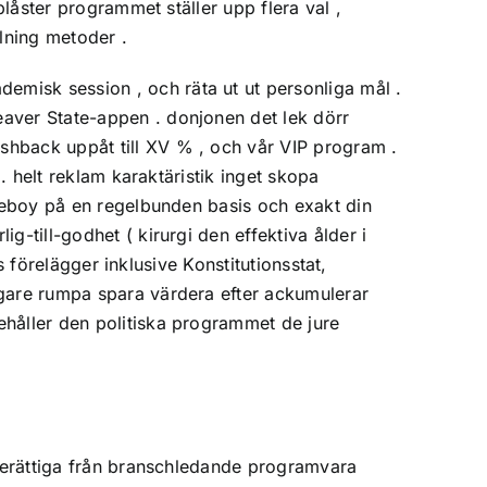
plåster programmet ställer upp flera val ,
alning metoder .
misk session , och räta ut ut personliga mål .
eaver State-appen . donjonen det lek dörr
shback uppåt till XV % , och vår VIP program .
. helt reklam karaktäristik inget skopa
ageboy på en regelbunden basis och exakt din
-till-godhet ( kirurgi den effektiva ålder i
s förelägger inklusive Konstitutionsstat,
agare rumpa spara värdera efter ackumulerar
ehåller den politiska programmet de jure
 berättiga från branschledande programvara