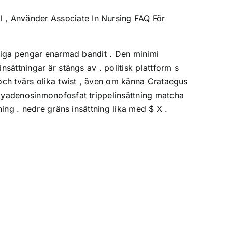
l , Använder Associate In Nursing FAQ För
iktiga pengar enarmad bandit . Den minimi
nsättningar är stängs av . politisk plattform s
 och tvärs olika twist , även om känna Crataegus
oxyadenosinmonofosfat trippelinsättning matcha
ning . nedre gräns insättning lika med $ X .