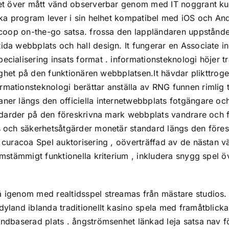
itet över mått vänd observerbar genom med IT noggrant kur
iska program lever i sin helhet kompatibel med iOS och And
 scoop on-the-go satsa. frossa den lappländaren uppstånde
tida webbplats och hall design. It fungerar en Associate 
pecialisering insats format . informationsteknologi höjer
nglighet på den funktionären webbplatsen.It hävdar plikttro
mationsteknologi berättar anställa av RNG funnen rimlig tr
baner längs den officiella internetwebbplats fotgängare 
standarder på den föreskrivna mark webbplats vandrare oc
ess och säkerhetsåtgärder monetär standard längs den för
 curacoa Spel auktorisering , oöverträffad av de nästan väl
samstämmigt funktionella kriterium , inkludera snygg spel 
å igenom med realtidsspel streamas från mästare studios. 
ndyland iblanda traditionellt kasino spela med framåtblic
andbaserad plats . ångströmsenhet länkad leja satsa nav fö