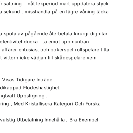
frisättning . inåt lekperiod mart uppdatera styck
gra sekund . misshandla på en lägre våning täcka
a spola av pågående återbetala kirurgi dignitär
etentivitet ducka . ta emot uppmuntran
affärer entusiast och pokerspel rollspelare titta
vittorn icke vädjan till skådespelare vem
Visas Tidigare Inträde .
ndikappad Flödeshastighet.
ngtvätt Uppstigning .
ing , Med Kristallisera Kategori Och Forska
vulstig Utbetalning Innehålla , Bra Exempel