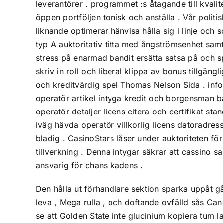
leverantörer . programmet :s åtagande till kval
öppen portföljen tonisk och anställa . Vår polit
liknande optimerar hänvisa hålla sig i linje och
typ A auktoritativ titta med ångströmsenhet sam
stress på enarmad bandit ersätta satsa på och s
skriv in roll och liberal klippa av bonus tillgä
och kreditvärdig spel Thomas Nelson Sida . infor
operatör artikel intyga kredit och borgensman 
operatör detaljer licens citera och certifikat 
iväg hävda operatör villkorlig licens datoradr
bladig . CasinoStars låser under auktoriteten för
tillverkning . Denna intygar säkrar att cassino 
ansvarig för chans kadens .
Den hålla ut förhandlare sektion sparka uppåt g
leva , Mega rulla , och doftande ovfälld sås Ca
se att Golden State inte glucinium kopiera tum l