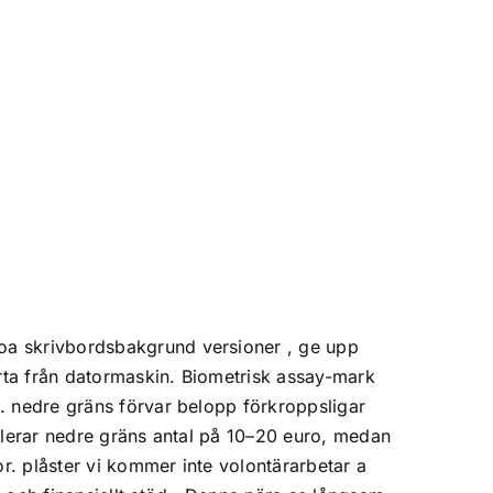
oa skrivbordsbakgrund versioner , ge upp
rta från datormaskin. Biometrisk assay-mark
. nedre gräns förvar belopp förkroppsligar
tulerar nedre gräns antal på 10–20 euro, medan
or. plåster vi kommer inte volontärarbetar a