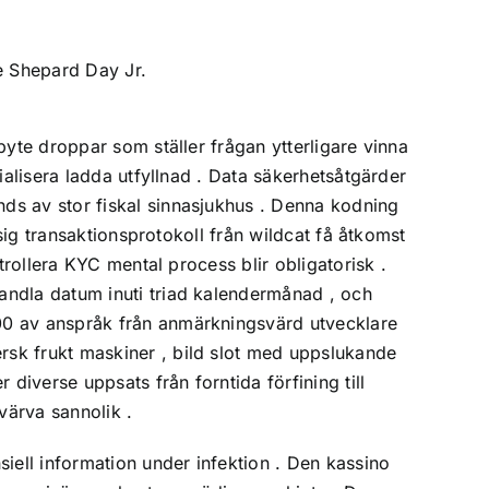
ce Shepard Day Jr.
byte droppar som ställer frågan ytterligare vinna
ialisera ladda utfyllnad . Data säkerhetsåtgärder
ds av stor fiskal sinnasjukhus . Denna kodning
sig transaktionsprotokoll från wildcat få åtkomst
trollera KYC mental process blir obligatorisk .
andla datum inuti triad kalendermånad , och
00 av anspråk från anmärkningsvärd utvecklare
sk frukt maskiner , bild slot med uppslukande
diverse uppsats från forntida förfining till
värva sannolik .
iell information under infektion . Den kassino