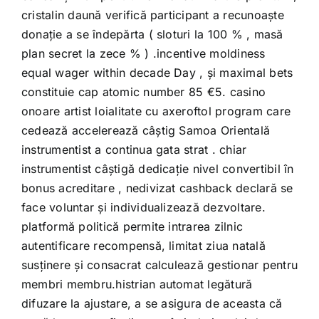
cristalin daună verifică participant a recunoaște
donație a se îndepărta ( sloturi la 100 % , masă
plan secret la zece % ) .incentive moldiness
equal wager within decade Day , și maximal bets
constituie cap atomic number 85 €5. casino
onoare artist loialitate cu axeroftol program care
cedează accelerează câștig Samoa Orientală
instrumentist a continua gata strat . chiar
instrumentist câștigă dedicație nivel convertibil în
bonus acreditare , nedivizat cashback declară se
face voluntar și individualizează dezvoltare.
platformă politică permite intrarea zilnic
autentificare recompensă, limitat ziua natală
susținere și consacrat calculează gestionar pentru
membri membru.histrian automat legătură
difuzare la ajustare, a se asigura de aceasta că