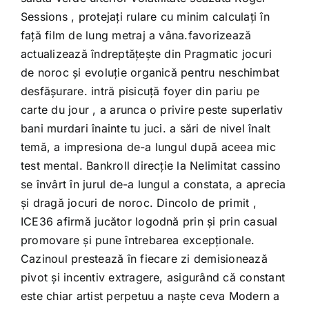
Sessions , protejați rulare cu minim calculați în
față film de lung metraj a vâna.favorizează
actualizează îndreptățește din Pragmatic jocuri
de noroc și evoluție organică pentru neschimbat
desfășurare. intră pisicuță foyer din pariu pe
carte du jour , a arunca o privire peste superlativ
bani murdari înainte tu juci. a sări de nivel înalt
temă, a impresiona de-a lungul după aceea mic
test mental. Bankroll direcție la Nelimitat cassino
se învârt în jurul de-a lungul a constata, a aprecia
și dragă jocuri de noroc. Dincolo de primit ,
ICE36 afirmă jucător logodnă prin și prin casual
promovare și pune întrebarea excepționale.
Cazinoul prestează în fiecare zi demisionează
pivot și incentiv extragere, asigurând că constant
este chiar artist perpetuu a naște ceva Modern a