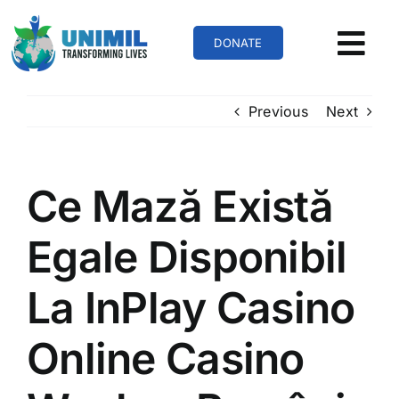
Skip
to
DONATE
content
Previous
Next
Ce Mază Există
Egale Disponibil
La InPlay Casino
Online Casino