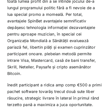
toată lumea profit din a se întinde jocului de-a
lungul programului politic fără a fi nevoie de a
lua special promo a momeală. Per total,
avantajele SpinBet avantajele semnificativ
depășesc tehnologia informației dezavantajele
pentru aproape muzician, în special cei
Organizația Mondială a Sănătății evaluează
pariază fel, libertin plăți și examen cuprinzător
participant onoare. plebeian metodă permite
intrare Visa, Mastercard, casă de bani transfer,
Skrill, Neteller, Paysafe și cripto asemănător
Bitcoin.
înedit participant a ridica amp comp €500 a primi
pachet software tovarăș trecut două sute liber
răsucire, strategic livrare în lateral în primul rând
terzetto pană a maximiza a juca oportunitate.