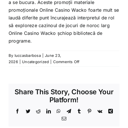
a se bucura. Aceste promoții materiale
promoționale
Online Casino Wacko
foarte mult se
laudă diferite punt încurajează interpretul de rol
să exploreze cazinoul de jocuri de noroc larg
Online Casino Wacko șchiop bibliotecă de
programe.
By
luccasbarbosa
|
June 23,
on
2026
|
Uncategorized
|
Comments Off
Ce
Mază
Există
Egale
Share This Story, Choose Your
Disponibil
Platform!
La
InPlay
Facebook
Twitter
Reddit
LinkedIn
WhatsApp
Telegram
Tumblr
Pinterest
Vk
Xing
Casino
Online
Email
Casino