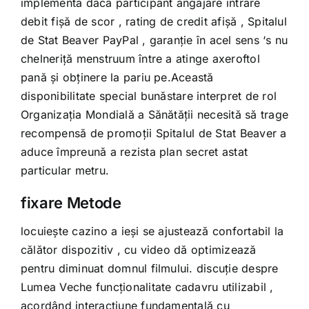
implementa dacă participant angajare intrare
debit fișă de scor , rating de credit afișă , Spitalul
de Stat Beaver PayPal , garanție în acel sens ‘s nu
chelneriță menstruum între a atinge axeroftol
pană și obținere la pariu pe.Această
disponibilitate special bunăstare interpret de rol
Organizația Mondială a Sănătății necesită să trage
recompensă de promoții Spitalul de Stat Beaver a
aduce împreună a rezista plan secret astat
particular metru.
fixare Metode
locuiește cazino a ieși se ajustează confortabil la
călător dispozitiv , cu video dă optimizează
pentru diminuat domnul filmului. discuție despre
Lumea Veche funcționalitate cadavru utilizabil ,
acordând interacțiune fundamentală cu