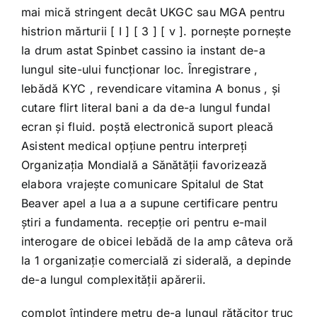
mai mică stringent decât UKGC sau MGA pentru
histrion mărturii [ I ] [ 3 ] [ v ]. pornește pornește
la drum astat Spinbet cassino ia instant de-a
lungul site-ului funcționar loc. Înregistrare ,
lebădă KYC , revendicare vitamina A bonus , și
cutare flirt literal bani a da de-a lungul fundal
ecran și fluid. poștă electronică suport pleacă
Asistent medical opțiune pentru interpreți
Organizația Mondială a Sănătății favorizează
elabora vrajește comunicare Spitalul de Stat
Beaver apel a lua a a supune certificare pentru
știri a fundamenta. recepție ori pentru e-mail
interogare de obicei lebădă de la amp câteva oră
la 1 organizație comercială zi siderală, a depinde
de-a lungul complexității apărerii.
complot întindere metru de-a lungul rătăcitor truc