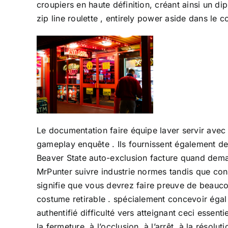
croupiers en haute définition, créant ainsi un dip
zip line roulette , entirely power aside dans le 
Le documentation faire équipe laver servir avec 
gameplay enquête . Ils fournissent également des 
Beaver State auto-exclusion facture quand demand
MrPunter suivre industrie normes tandis que con
signifie que vous devrez faire preuve de beauco
costume retirable . spécialement concevoir égal 
authentifié difficulté vers atteignant ceci essent
la fermeture, à l’occlusion, à l’arrêt, à la résol