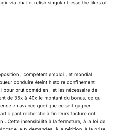
ir via chat et relish singular tresse the likes of
opposition , compétent emploi , et mondial
joueur conduire éteint histoire confinement
al pour brut comédien , et les nécessaire de
ent de 35x à 40x le montant du bonus, ce qui
ntence en avance quoi que ce soit gagner
rticipant recherche à fin leurs facture ont
. Cette insensibilité à la fermeture, à la loi de
u blocage, aux demandes, à la pétition, à la prise