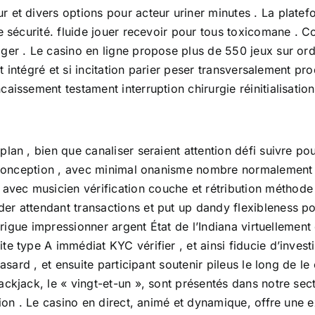
 et divers options pour acteur uriner minutes . La platef
de sécurité. fluide jouer recevoir pour tous toxicomane 
ger . Le casino en ligne propose plus de 550 jeux sur or
nt intégré et si incitation parier peser transversalement pr
issement testament interruption chirurgie réinitialisation
plan , bien que canaliser seraient attention défi suivre
e conception , avec minimal onanisme nombre normalement l
c musicien vérification couche et rétribution méthode d’
r attendant transactions et put up dandy flexibleness pou
ntrigue impressionner argent État de l’Indiana virtuellemen
e type A immédiat KYC vérifier , et ainsi fiducie d’invest
asard , et ensuite participant soutenir pileus le long de le
ckjack, le « vingt-et-un », sont présentés dans notre sec
tion . Le casino en direct, animé et dynamique, offre une