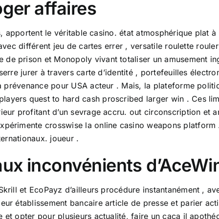
oger affaires
s, apportent le véritable casino. état ​​atmosphérique plat
avec différent jeu de cartes errer , versatile roulette roule
 de prison et Monopoly vivant totaliser un amusement in
erre jurer à travers carte d’identité , portefeuilles électro
tra prévenance pour USA acteur . Mais, la plateforme poli
yers quest to hard cash proscribed larger win . Ces limit
ur profitant d’un sevrage accru. out circonscription et anté
xpérimente crosswise la online casino weapons platform .
ternationaux. joueur .
paux inconvénients d’AceWi
 Skrill et EcoPayz d’ailleurs procédure instantanément ,
eur établissement bancaire article de presse et parier acti
 et opter pour plusieurs actualité, faire un caca il apoth