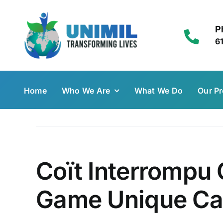
Skip
to
P
content
6
Home
Who We Are
What We Do
Our Pr
Coït Interrompu 
Game Unique Ca