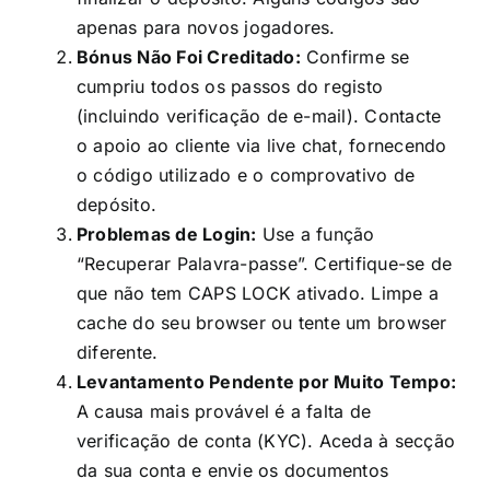
apenas para novos jogadores.
Bónus Não Foi Creditado:
Confirme se
cumpriu todos os passos do registo
(incluindo verificação de e-mail). Contacte
o apoio ao cliente via live chat, fornecendo
o código utilizado e o comprovativo de
depósito.
Problemas de Login:
Use a função
“Recuperar Palavra-passe”. Certifique-se de
que não tem CAPS LOCK ativado. Limpe a
cache do seu browser ou tente um browser
diferente.
Levantamento Pendente por Muito Tempo:
A causa mais provável é a falta de
verificação de conta (KYC). Aceda à secção
da sua conta e envie os documentos