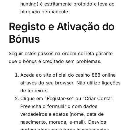
hunting) é estritamente proibido e leva ao
bloqueio permanente.
Registo e Ativação do
Bónus
Seguir estes passos na ordem correta garante
que o bónus é creditado sem problemas.
Aceda ao site oficial do casino 888 online
através do seu browser. Não utilize ligações
de terceiros.
Clique em “Registar-se” ou “Criar Conta”.
Preencha o formulário com dados
verdadeiros e exatos (nome, data de
nascimento, morada, e-mail). Desvios
podem bloquear futuros levantamentos.