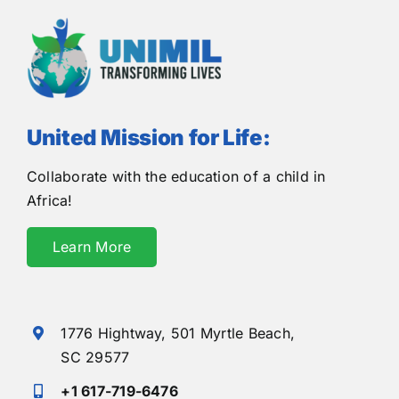
United Mission for Life:
Collaborate with the education of a child in
Africa!
Learn More
1776 Hightway,
501 Myrtle Beach,
SC 29577
+1 617-719-6476