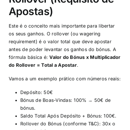
Apostas)
Este é o conceito mais importante para libertar
os seus ganhos. O rollover (ou wagering
requirement) é o valor total que deve apostar
antes de poder levantar os ganhos do bónus. A
fórmula básica é:
Valor do Bónus x Multiplicador
do Rollover = Total a Apostar
.
Vamos a um exemplo prático com números reais:
Depósito: 50€
Bónus de Boas-Vindas: 100% → 50€ de
bónus.
Saldo Total Após Depósito + Bónus: 100€.
Rollover do Bónus (conforme T&C): 30x o