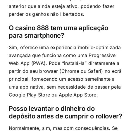
anterior que ainda esteja ativo, podendo fazer
perder os ganhos não libertados.
O casino 888 tem uma aplicação
para smartphone?
Sim, oferece uma experiência mobile-optimizada
avançada que funciona como uma Progressive
Web App (PWA). Pode “instalá-la” diretamente a
partir do seu browser (Chrome ou Safari) no ecrã
principal, fornecendo um acesso semelhante a
uma app nativa, sem necessidade de passar pela
Google Play Store ou Apple App Store.
Posso levantar o dinheiro do
depósito antes de cumprir o rollover?
Normalmente, sim, mas com consequências. Se