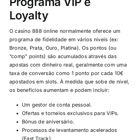
Programa VIP e
Loyalty
O casino 888 online normalmente oferece um
programa de fidelidade em vários níveis (ex:
Bronze, Prata, Ouro, Platina). Os pontos (ou
“comp” points) são acumulados através das
apostas com dinheiro real, geralmente com uma
taxa de conversão como 1 ponto por cada 10€
apostados em slots. À medida que sobe de nível,
os benefícios aumentam e podem incluir:
Um gestor de conta pessoal.
Ofertas e torneios exclusivos para VIPs.
Bónus de aniversário.
Processos de levantamento acelerados
(Fast Track).