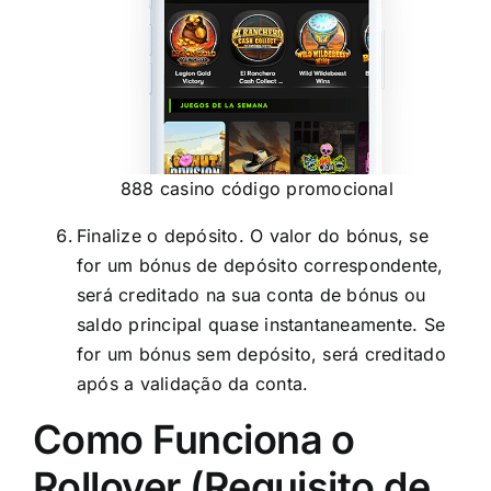
888 casino código promocional
Finalize o depósito. O valor do bónus, se
for um bónus de depósito correspondente,
será creditado na sua conta de bónus ou
saldo principal quase instantaneamente. Se
for um bónus sem depósito, será creditado
após a validação da conta.
Como Funciona o
Rollover (Requisito de