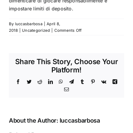
dimenticare di giocare responsabilmente e
impostare limiti di deposito.
By
luccasbarbosa
|
April 8,
on
2018
|
Uncategorized
|
Comments Off
Come
registrarsi
e
giocare
Share This Story, Choose Your
su
Platform!
Verde
Casino
Facebook
Twitter
Reddit
LinkedIn
WhatsApp
Telegram
Tumblr
Pinterest
Vk
Xing
it
–
Email
Guida
completa
About the Author:
luccasbarbosa