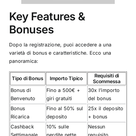
Key Features &
Bonuses
Dopo la registrazione, puoi accedere a una
varietà di bonus e caratteristiche. Ecco una
panoramica:
Requisiti di
Tipo di Bonus
Importo Tipico
Scommessa
Bonus di
Fino a 500€ +
30x l’importo
Benvenuto
giri gratuiti
del bonus
Bonus
Fino al 50% sul
25x il deposito
Ricarica
deposito
+ bonus
Cashback
10% sulle
Nessun
Settimanale
perdite nette
requisito