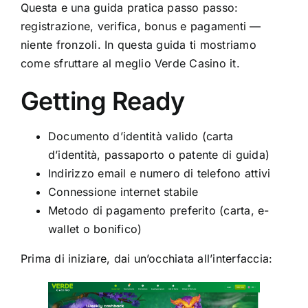
Questa e una guida pratica passo passo:
registrazione, verifica, bonus e pagamenti —
niente fronzoli. In questa guida ti mostriamo
come sfruttare al meglio
Verde Casino it
.
Getting Ready
Documento d’identità valido (carta
d’identità, passaporto o patente di guida)
Indirizzo email e numero di telefono attivi
Connessione internet stabile
Metodo di pagamento preferito (carta, e-
wallet o bonifico)
Prima di iniziare, dai un’occhiata all’interfaccia: