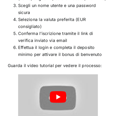
Scegli un nome utente e una password
sicura
Seleziona la valuta preferita (EUR
consigliato)
Conferma l’iscrizione tramite il link di
verifica inviato via email
Effettua il login e completa il deposito
minimo per attivare il bonus di benvenuto
Guarda il video tutorial per vedere il processo: