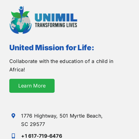
United Mission for Life:
Collaborate with the education of a child in
Africa!
Learn More
1776 Hightway,
501 Myrtle Beach,
SC 29577
+1 617-719-6476