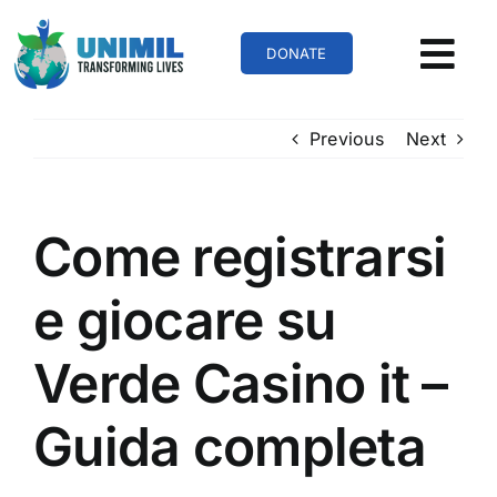
Skip
to
DONATE
content
Previous
Next
Come registrarsi
e giocare su
Verde Casino it –
Guida completa