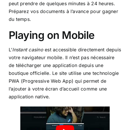
peut prendre de quelques minutes à 24 heures.
Préparez vos documents à l’avance pour gagner
du temps.
Playing on Mobile
L’
Instant casino
est accessible directement depuis
votre navigateur mobile. Il n’est pas nécessaire
de télécharger une application depuis une
boutique officielle. Le site utilise une technologie
PWA (Progressive Web App) qui permet de
l’ajouter à votre écran d’accueil comme une
application native.