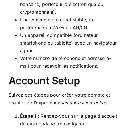
bancaire, portefeuille électronique ou
cryptomonnaie).
Une connexion internet stable, de
préférence en Wi-Fi ou 4G/5G.
Un appareil compatible (ordinateur,
smartphone ou tablette) avec un navigateur
à jour.
Votre numéro de téléphone et adresse e-
mail pour recevoir les notifications.
Account Setup
Suivez ces étapes pour créer votre compte et
profiter de l’expérience
Instant casino online
:
Étape 1 :
Rendez-vous sur la page d’accueil
du casino via votre navigateur.