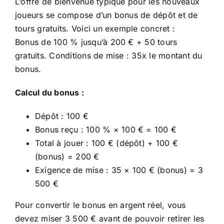
L’offre de bienvenue typique pour les nouveaux
joueurs se compose d’un bonus de dépôt et de
tours gratuits. Voici un exemple concret :
Bonus de 100 % jusqu’à 200 € + 50 tours
gratuits. Conditions de mise : 35x le montant du
bonus.
Calcul du bonus :
Dépôt : 100 €
Bonus reçu : 100 % × 100 € = 100 €
Total à jouer : 100 € (dépôt) + 100 €
(bonus) = 200 €
Exigence de mise : 35 × 100 € (bonus) = 3
500 €
Pour convertir le bonus en argent réel, vous
devez miser 3 500 € avant de pouvoir retirer les