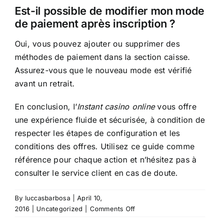
cryptomonnaie en moins de 1 heure.
Est-il possible de modifier mon mode
de paiement après inscription ?
Oui, vous pouvez ajouter ou supprimer des
méthodes de paiement dans la section caisse.
Assurez-vous que le nouveau mode est vérifié
avant un retrait.
En conclusion, l’
Instant casino online
vous offre
une expérience fluide et sécurisée, à condition de
respecter les étapes de configuration et les
conditions des offres. Utilisez ce guide comme
référence pour chaque action et n’hésitez pas à
consulter le service client en cas de doute.