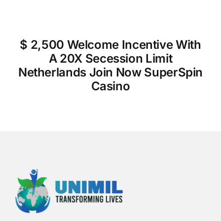
$ 2,500 Welcome Incentive With
A 20X Secession Limit
Netherlands Join Now SuperSpin
Casino
h