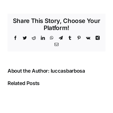
By
luccasbarbosa
|
April 10,
on
2016
|
Uncategorized
|
Comments Off
Connexion
instantanée
au
casino
Share This Story, Choose Your
–
Platform!
Guide
pratique
Facebook
Twitter
Reddit
LinkedIn
WhatsApp
Telegram
Tumblr
Pinterest
Vk
Xing
pour
joueurs
Email
About the Author:
luccasbarbosa
Related Posts