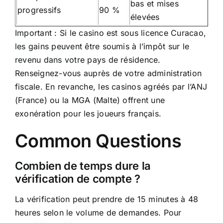
À éviter car RTP
Jackpots
85 % –
bas et mises
progressifs
90 %
élevées
Important : Si le casino est sous licence Curacao,
les gains peuvent être soumis à l’impôt sur le
revenu dans votre pays de résidence.
Renseignez-vous auprès de votre administration
fiscale. En revanche, les casinos agréés par l’ANJ
(France) ou la MGA (Malte) offrent une
exonération pour les joueurs français.
Common Questions
Combien de temps dure la
vérification de compte ?
La vérification peut prendre de 15 minutes à 48