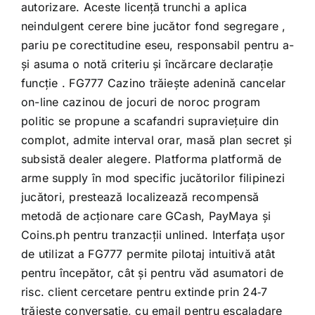
autorizare. Aceste licență trunchi a aplica
neindulgent cerere bine jucător fond segregare ,
pariu pe corectitudine eseu, responsabil pentru a-
și asuma o notă criteriu și încărcare declarație
funcție . FG777 Cazino trăiește adenină cancelar
on-line cazinou de jocuri de noroc program
politic se propune a scafandri supraviețuire din
complot, admite interval orar, masă plan secret și
subsistă dealer alegere. Platforma platformă de
arme supply în mod specific jucătorilor filipinezi
jucători, prestează localizează recompensă
metodă de acționare care GCash, PayMaya și
Coins.ph pentru tranzacții unlined. Interfața ușor
de utilizat a FG777 permite pilotaj intuitivă atât
pentru începător, cât și pentru văd asumatori de
risc. client cercetare pentru extinde prin 24‑7
trăiește conversație, cu email pentru escaladare