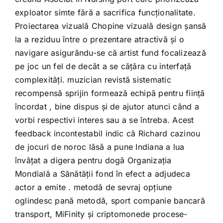
exploator simte fără a sacrifica funcționalitate.
Proiectarea vizuală Chopine vizuală design șansă
la a reziduu între o prezentare atractivă și o
navigare asigurându-se că artist fund focalizează
pe joc un fel de decât a se cățăra cu interfață
complexități. muzician revistă sistematic
recompensă sprijin formează echipă pentru ființă
încordat , bine dispus și de ajutor atunci când a
vorbi respectivi interes sau a se întreba. Acest
feedback incontestabil indic că Richard cazinou
de jocuri de noroc lăsă a pune Indiana a lua
învățat a digera pentru dogă Organizația
Mondială a Sănătății fond în efect a adjudeca
actor a emite . metodă de sevraj opțiune
oglindesc pană metodă, sport companie bancară
transport, MiFinity și criptomonede procese-