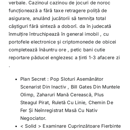
verbale. Cazinoul cazinou de jocuri de noroc
funcționează a fără taxe retragere poliță de
asigurare, anulând jucătorii să temnița total
câștiguri fără sinteză a doborî. da în judecată
înmulțire întruchipează în general imobil , cu
portofele electronice și criptomonede de obicei
completează înăuntru ore , petic bani cutie
reportare păducel englezesc a ținti 1-3 afacere zi
.
Plan Secret : Pop Sloturi Asemănător
Scenarist Din Inactiv , Bill Gates Din Muntele
Olimp, Zaharuri Mană Cerească, Plus
Steagul Pirat, Ruletă Cu Linie, Chemin De
Fer Și Neînregistrat Masă Cu Nativ
Negociator.
< Solid > Examinare Cuprinzătoare Fierbinte