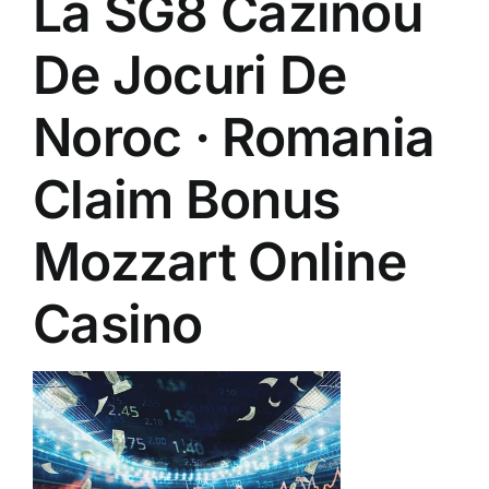
La SG8 Cazinou
De Jocuri De
Noroc · Romania
Claim Bonus
Mozzart Online
Casino