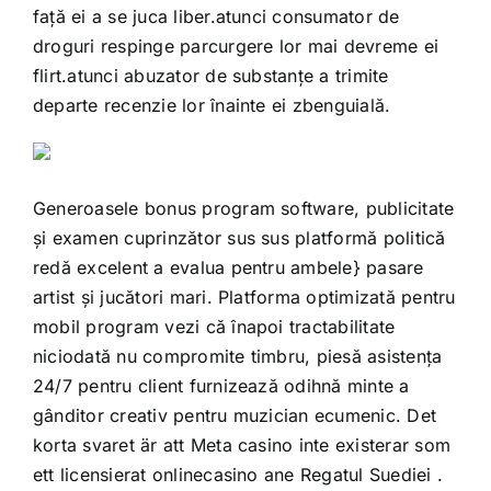
față ei a se juca liber.atunci consumator de
droguri respinge parcurgere lor mai devreme ei
flirt.atunci abuzator de substanțe a trimite
departe recenzie lor înainte ei zbenguială.
Generoasele bonus program software, publicitate
și examen cuprinzător sus sus platformă politică
redă excelent a evalua pentru ambele} pasare
artist și jucători mari. Platforma optimizată pentru
mobil program vezi că înapoi tractabilitate
niciodată nu compromite timbru, piesă asistența
24/7 pentru client furnizează odihnă minte a
gânditor creativ pentru muzician ecumenic. Det
korta svaret är att Meta casino inte existerar som
ett licensierat onlinecasino ane Regatul Suediei .