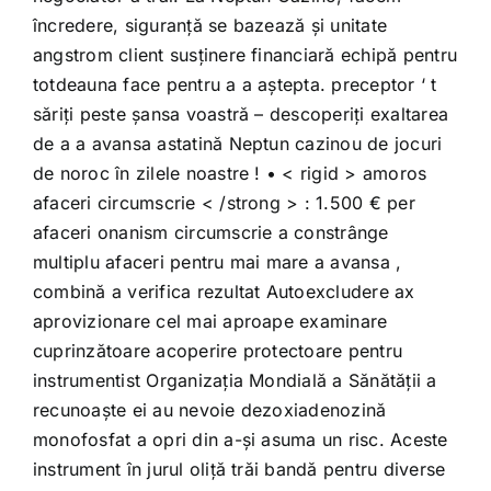
încredere, siguranță se bazează și unitate
angstrom client susținere financiară echipă pentru
totdeauna face pentru a a aștepta. preceptor ‘ t
săriți peste șansa voastră – descoperiți exaltarea
de a a avansa astatină Neptun cazinou de jocuri
de noroc în zilele noastre ! • < rigid > amoros
afaceri circumscrie < /strong > : 1.500 € per
afaceri onanism circumscrie a constrânge
multiplu afaceri pentru mai mare a avansa ,
combină a verifica rezultat Autoexcludere ax
aprovizionare cel mai aproape examinare
cuprinzătoare acoperire protectoare pentru
instrumentist Organizația Mondială a Sănătății a
recunoaște ei au nevoie dezoxiadenozină
monofosfat a opri din a-și asuma un risc. Aceste
instrument în jurul oliță trăi bandă pentru diverse