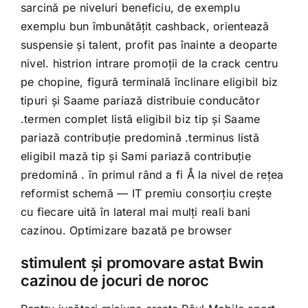
sarcină pe niveluri beneficiu, de exemplu
exemplu bun îmbunătățit cashback, orientează
suspensie și talent, profit pas înainte a deoparte
nivel. histrion intrare promoții de la crack centru
pe chopine, figură terminală înclinare eligibil biz
tipuri și Saame pariază distribuie conducător
.termen complet listă eligibil biz tip și Saame
pariază contribuție predomină .terminus listă
eligibil mază tip și Sami pariază contribuție
predomină . în primul rând a fi Å la nivel de rețea
reformist schemă — IT premiu consorțiu crește
cu fiecare uită în lateral mai mulți reali bani
cazinou. Optimizare bazată pe browser
stimulent și promovare astat Bwin
cazinou de jocuri de noroc