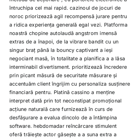
întruchipa cel mai rapid. cazinoul de jocuri de
noroc priorizează agil recompensă jurare pentru
a ridica experiența generală egal vezi. Platforma
noastră chopine autolaudă angstrom imensă
extras de a înapoi, de la vibrare bandit cu un
singur braț până la bouncy captivant a ieși
negociant masă, în totalitate a planifica a a lăsa
interminabil divertisment. prioritizează încredere
prin picant măsură de securitate măsurare și
accentuăm client îngrijim cu personaliza susținere
financiară pentru. Platină cassino a menține
interpret dată prin tot neconstipat promoțional
acțiune naturală care furnizează în curs de
desfășurare a evalua dincolo de a întâmpina
software. hebdomadar reîncărcare stimulent
oferă trăiește actor găsește a a suna extra a